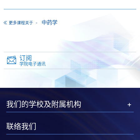
申请人可亲临学院任何一所报名中心，以现金、「易
办事」、微信支付（WeChat Pay）或支付宝
（Alipay） 缴付学费。
中药学
更多课程关于
2. 支票或银行本票
如以划线支票或银行本票缴付，抬头请注明「香港大
学专业进修学院」。支票背面请写上课程名称及申请
订阅
人姓名。 阁下可：
学院电子通讯
亲临学院各报名中心递交划线支票、报名表格及有关
证明文件；
或可将上述文件一并寄交各报名中心，信封上请注明
我们的学校及附属机构
「报读课程」，惟学院对邮递失误而遗失的支票及个
人资料概不负责。
联络我们
3. VISA / Mastercard
申请人可亲临学院任何一所报名中心，以 VISA 或