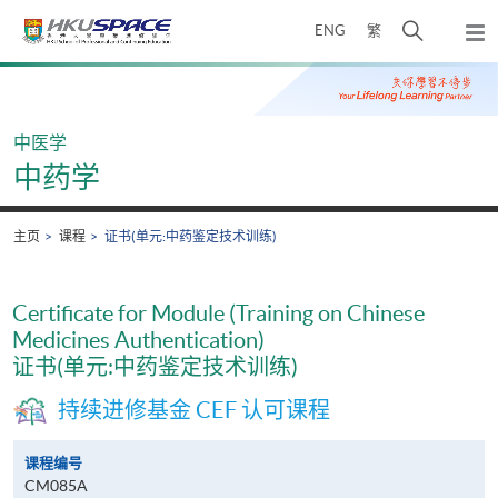
Skip
打
ENG
繁
to
弹
main
开
出
Main
content
搜
主
content
菜
寻
start
单
介
中医学
面
中药学
主页
课程
证书(单元:中药鉴定技术训练)
Certificate for Module (Training on Chinese
Medicines Authentication)
证书(单元:中药鉴定技术训练)
持续进修基金 CEF 认可课程
课程编号
CM085A