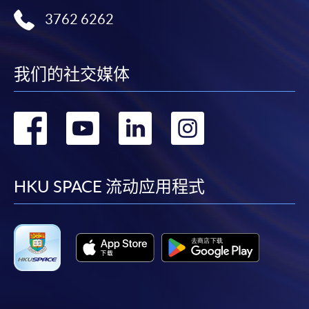
Mastercard（包括「香港大学专业进修学院
3762 6262
Mastercard卡」）缴付学费。香港大学专业进修学院
Mastercard卡持有人，如报读课程满港币2,000元，可
享有十个月免息分期付款优惠，惟课程申请人必须为
我们的社交媒体
信用卡持有人。详情请向学院报名中心职员查询。
4. 网上缴费服务
转
转
转
转
大部份公开招生的课程（以先到先得形式报名）及个
到
到
到
到
别学历颁授课程提供网上报名/注册服务，申请人可在
网上使用「缴费灵」（不适用於手机）、VISA或
facebook
youtube
linkedin
instag
HKU SPACE 流动应用程式
Mastercard缴付有关课程的报名费或学费。除上述支
付方式之外，如就读学历颁授课程设有网上服务，学
员亦可以微信支付（Online WeChat Pay）、支付宝
（Online Alipay）或转数快（FPS）缴付学费，详情请
参阅
报名办法 -
网上报名服务
。
注意事项: