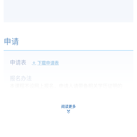
申请
申请表
下载申请表
报名办法
本课程不设网上报名，申请人请带备相关学历证明的
正本及副本，亲临学院任何一所报名中心报名。如非
香港永久居民，请带备签证身份书的正本及副本。
阅读更多
付款方法
1. 现金、「易办事」（EPS）、微信支付
(WeChat Pay) 或支付宝(Alipay)