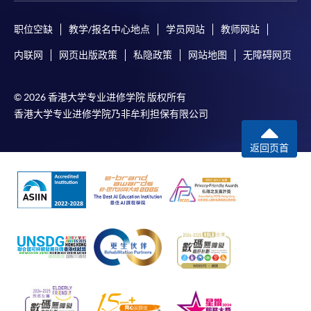
职位空缺
教学/报名中心地点
学员网站
教师网站
如报读课程将在五个工作天内开课，为免邮递延误报
名程序，建议申请人亲身到学院报名中心报名，并避
内联网
网页出版政策
私隐政策
网站地图
无障碍网页
免使用支票付款。
© 2026 香港大学专业进修学院 版权所有
除由学院裁定的特殊情况（例如课程因报名人数不足
香港大学专业进修学院乃非牟利担保有限公司
而取消）之外，一切已缴费用概不退还。如获学院批
准退还款项，以现金、易办事、微信支付、支付宝、
返回页首
支票或缴费灵（只限网上付款）方式缴交之款项，将
以支票退款；以信用卡缴交之款项，退款将直接退还
到支付款项时使用的信用卡户口。
除本学院网页所列明的学费外，个别课程或有其他额
外收费，详情请联络有关学科职员。
学费及学额不得转让他人。一经取录，学员不得转读
其他课程，惟学院对特殊情况，可酌情处理。转读申
请一经批准，学员须缴付港币120元手续费。
学院对邮递失误而遗失的支票或本票、付款收据或个