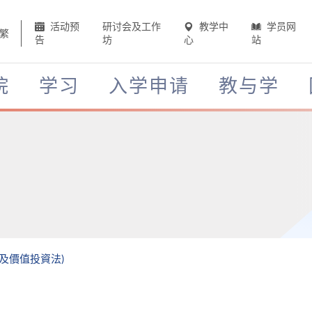
活动预
研讨会及工作
教学中
学员网
繁
告
坊
心
站
院
学习
入学申请
教与学
股及價值投資法)