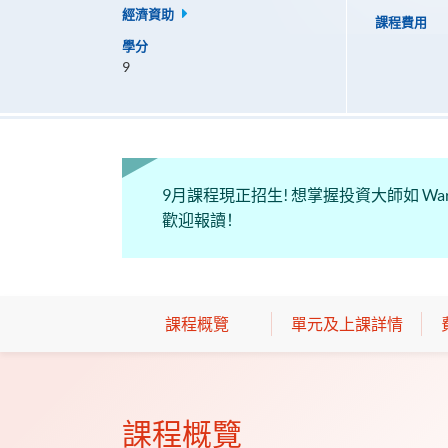
經濟資助
課程費用
學分
9
9月課程現正招生! 想掌握投資大師如 Warren B
歡迎報讀！
課程概覽
單元及上課詳情
課程概覽