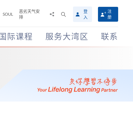
恶劣天气安
登
注
分
打
SOUL
排
册
入
享
开
至
搜
寻
国际课程
服务大湾区
联系
介
面