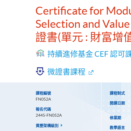
Certificate for Mod
Selection and Value
證書(單元 : 財富
持續進修基金 CEF 認可
微證書課程
課程編號
課程制式
FN052A
開課日期
報名代碼
2445-FN052A
修業期
資歷架構級別
教學語言