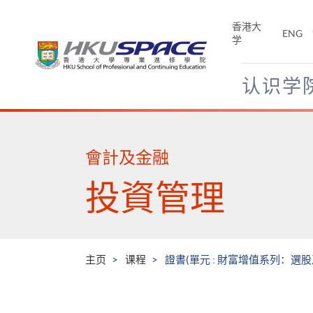
Skip
to
香港大
ENG
main
学
content
认识学
Main
content
start
會計及金融
投資管理
主页
课程
證書(單元 : 財富增值系列：選