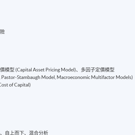
風險
pital Asset Pricing Model)、多因子定價模型
, Pastor-Stambaugh Model, Macroeconomic Multifactor Models)
 of Capital)
上、自上而下、混合分析