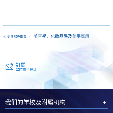
及身份證副本*，經以下途徑遞交：
親身前往任何一間報名中心遞交；或
郵寄至本課程組辦公室：香港北角英皇道250號北角
城中心13樓香港大學專業進修學院，SWAS – Ms
美容學、化妝品學及美學應用
更多課程關於
Rosa Chan 收。
經網上報名，並上傳清晰的學歷證明及身份證檔案，
檔案格式必須為
doc, docx, jpg
或
pdf
，其解像度必
須為
300dpi 或以上，照片檔案將
不
獲受理。
訂閱
學院電子通訊
*申請人如親身報名，將被要求出示身分證或護照以核
實身份；如以郵遞方式報名，則須附以身分證或護照
副本以供核對之用。
付款方法
我们的学校及附属机构
1. 現金或「易辦事」（EPS）
申請人可親臨學院任何一所報名中心，以現金或「易