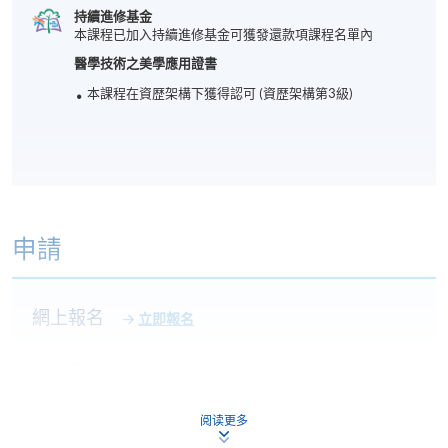
持續進修基金
本課程已加入持續進修基金可獲發還款項課程名單內
醫學技術之美學應用證書
本課程在資歴架構下獲得認可 (資歴架構第3級)
申請
網上報名
立即報名
申請表
下載申請表
報名辦法
阅读更多
於截止日期前，將填妥的報名表格連同學歷證明副本