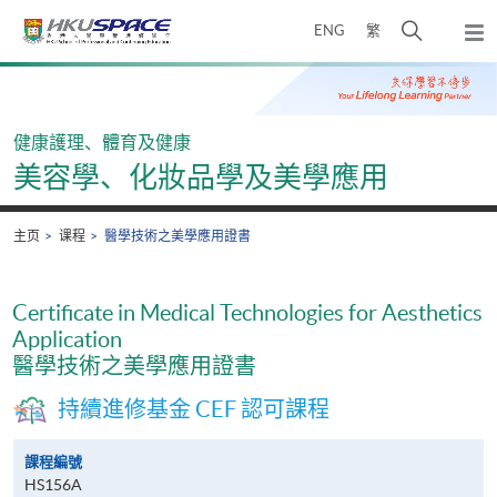
Skip
打
ENG
繁
to
弹
main
开
出
Main
content
搜
主
content
菜
寻
start
单
介
健康護理、體育及健康
面
美容學、化妝品學及美學應用
主页
课程
醫學技術之美學應用證書
Certificate in Medical Technologies for Aesthetics
Application
醫學技術之美學應用證書
持續進修基金 CEF 認可課程
課程編號
HS156A