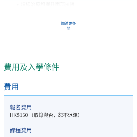
•
埋線治療和提升面部拉提
•
美容矯形外科手術：雙眼皮和隆鼻等手術
•
基本醫學美容手術的安全措施
阅读更多
•
功能醫學和抗衰老療程
-
功能醫學對抗衰老的應用
•
新陳代謝失衡引起衰老的成因，以及其內在及外
在形成過程
•
飲食及運動對預防加快衰老的重要性
費用及入學條件
•
應用飲食及運動以減慢衰老過程
費用
-
醫學美容診所的營商管理入門
評核
報名費用
HK$150 （取錄與否，恕不退還）
包括專題研習、筆試 、實習評核、書面報告及口頭匯
報
課程費用