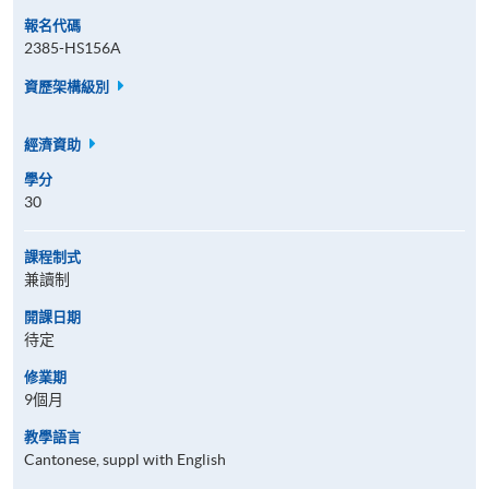
報名代碼
2385-HS156A
資歷架構級別
經濟資助
學分
30
課程制式
兼讀制
開課日期
待定
修業期
9個月
教學語言
Cantonese, suppl with English