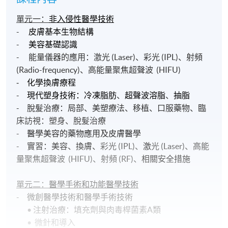
單元一：
非入侵性醫學技術
-
皮膚基本生物結構
-
美容基礎認識
- 能量儀器的應用：激光 (Laser)
、
彩光 (IPL)
、
射頻
(Radio-frequency)、高能量聚焦超聲波 (HIFU)
化學換膚療程
-
-
現代塑身技術：
冷凍脂肪
、
超聲波溶脂
、
抽脂
- 脫髮治療：局部
、
美塑療法
、
移植
、
口服藥物
、
臨
床訪視：塑身、脫髮治療
-
醫學美容的藥物應用及皮膚醫學
-
實習：
美容、
換膚、
彩光 (IPL)
、
激
光 (Laser)、高能
量聚焦超聲波 (HIFU)、
射頻 (RF)、
相關安全措施
單元二：
醫學手術和功能醫學技術
-
微創醫學技術和醫學手術技術
•
注射治療：填充劑與肉毒桿菌素
A
類
•
微針和導入