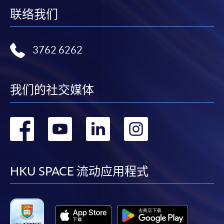
辦事」(EPS) 繳付學費。
联络我们
2. 支票或銀行本票
3762 6262
如以劃線支票或銀行本票繳付，抬頭請註明「香港大
學專業進修學院」。支票背面請寫上課程名稱及申請
人姓名。 閣下可：
我们的社交媒体
親臨學院各報名中心遞交劃線支票或本票、報名表格
及有關證明文件；
转
转
转
转
或可將上述文件一併郵寄至本課程組辦公室：香港北
到
到
到
到
角英皇道250號北角城中心13樓香港大學專業進修學
院，SWAS – Ms Rosa Chan 收，惟學院對郵遞失誤而
facebook
youtube
linkedin
instag
HKU SPACE 流动应用程式
遺失的支票概不負責。
3. VISA╱Mastercard卡
申請人可親臨學院任何一所報名中心，以VISA或
Mastercard卡繳付學費。申請人如同是「香港大學專