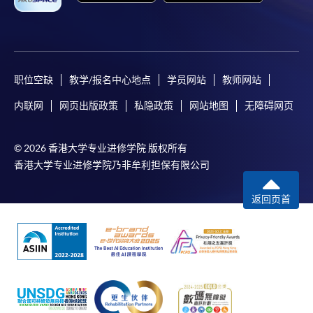
業進修學院Mastercard卡」持有人，以該Mastercard
卡付款報讀港幣2,000元或以上之課程，可享有十個月
免息分期付款優惠。詳情請向學院報名中心職員查
詢。
职位空缺
教学/报名中心地点
学员网站
教师网站
注意事項
内联网
网页出版政策
私隐政策
网站地图
无障碍网页
如報讀的短期課程開課在即，學院可要求申請人以
現金、易辦事或信用卡（Visa或Mastercard卡）繳
© 2026 香港大学专业进修学院 版权所有
付學費。
香港大学专业进修学院乃非牟利担保有限公司
除由學院裁定的特殊情況（例如課程因報名人數不
返回页首
足而取消）之外，一切已繳費用概不退還。如獲學
院批准退還款項，以現金、易辦事、支票或繳費靈
繳交之款項，將以支票退款；以信用卡繳交之款
項，退款將直接退還到支付款項時使用的信用卡戶
口。
除本學院網頁所列明的學費外，個別課程或有其他
額外收費，詳情請參閱有關之課程小冊子或聯絡有