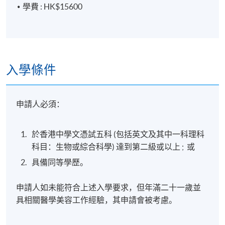
學銜
學費 : HK$15600
按香港大學體制，經香港大學專業進修學院頒授「醫
學技術之美學應用證書」予成功畢業的同學 (出席率達
70% 或以上及於評核課業中取得合格成績)。
入學條件
申請人必須：
報名代碼
2385-HS156A
現時接受報名
於香港中學文憑試五科 (包括英文及其中一科理科
科目：生物或綜合科學) 達到第二級或以上 ; 或
日期 / 時間
具備同等學歷。
逢周三，9:30am - 12:30pm
申請人如未能符合上述入學要求，但年滿二十一歲並
星期六，2:00pm – 6:00pm (有１堂，課堂詳情容後公
具相關醫學美容工作經驗，其申請會被考慮。
佈)