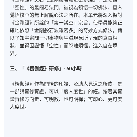
「空性」的最簡易法門，被視為領悟一切佛法、直入
覺悟核心的無上解脫心法之所在。本單元將深入探討
《金剛經》所詮的「第一議空」宗旨，使學員能夠正
確地依照「金剛般若波羅密多」的奇妙方式修法，藉
以了知宇宙間一切事物與生滅現象所呈現的真實相
狀，並得因證悟「空性」而脫離煩惱，進入自在境
界。
三、「《楞伽經》研修」- 60小時
《楞伽經》作為開悟的印證、及助人見道之所依，是
一部講實修實證，可以「度人度世」的經。按著其實
證實修方向走，可明教、也可明禪；可印心、更可度
人度世。