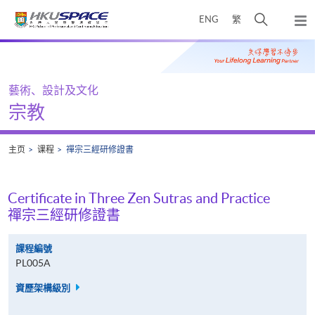
Skip
打
ENG
繁
to
弹
main
开
出
Main
content
搜
主
content
菜
寻
start
单
介
藝術、設計及文化
面
宗教
主页
课程
禪宗三經研修證書
Certificate in Three Zen Sutras and Practice
禪宗三經研修證書
課程編號
PL005A
資歷架構級別