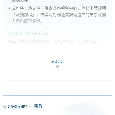
證明文件；
或可將上述文件一併寄交各報名中心，信封上請註明
「報讀課程」，惟學院對郵遞失誤而遺失的支票及個
人資料概不負責。
3. VISA / Mastercard
申請人可親臨學院任何一所報名中心，以 VISA 或
Mastercard（包括「香港大學專業進修學院
Mastercard卡」）繳付學費。香港大學專業進修學院
Mastercard卡持有人，如報讀課程滿港幣2,000元，可
阅读更多
享有十個月免息分期付款優惠，惟課程申請人必須為
信用卡持有人。詳情請向學院報名中心職員查詢。
4. 網上繳費服務
大部份公開招生的課程（以先到先得形式報名）及個
別學歷頒授課程提供網上報名/註冊服務，申請人可在
宗教
更多課程關於
網上使用「繳費靈」（不適用於手機）、VISA或
Mastercard繳付有關課程的報名費或學費。除上述支