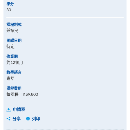
學分
30
課程制式
兼讀制
開課日期
待定
修業期
約12個月
教學語言
粵語
課程費用
每課程 HK$9,800
申請表
分享
列印