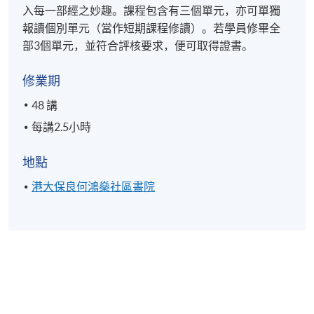
入每一部經之妙趣。課程包含有三個單元，亦可單獨
報讀個別單元（當作短期課程修讀）。若學員修畢全
部3個單元，並符合評核要求，便可取得證書。
修業期
48 講
每講2.5小時
地點
港大保良何鴻燊社區書院