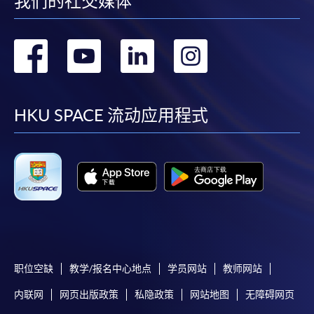
我们的社交媒体
除本學院網頁所列明的學費外，個別課程或有其他額
外收費，詳情請聯絡有關學科職員。
转
转
转
转
學費及學額不得轉讓他人。一經取錄，學員不得轉讀
其他課程，惟學院對特殊情況，可酌情處理。轉讀申
到
到
到
到
請一經批准，學員須繳付港幣120元手續費。
facebook
youtube
linkedin
instag
HKU SPACE 流动应用程式
學院對郵遞失誤而遺失的支票或本票、付款收據或個
人資料，概不負責。
若學員有意申請付款證明書，請把填妥之申請表、貼
上足夠郵資的回郵信封、連同劃線支票交回本學院。
每張收據申請費用為港幣30 元。支票抬頭註明「香
港大學專業進修學院」。
职位空缺
教学/报名中心地点
学员网站
教师网站
内联网
网页出版政策
私隐政策
网站地图
无障碍网页