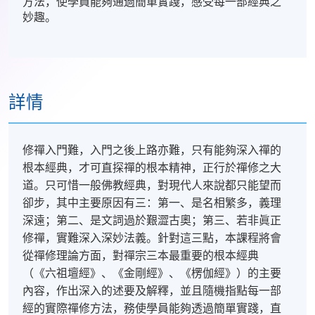
方法，使學員能夠通過簡單實踐，感受每一部經典之
妙趣。
詳情
修禪入門難，入門之後上路亦難，只有能夠深入禪的
根本經典，才可直探禪的根本精神，正行於禪修之大
道。只可惜一般佛教經典，對現代人來說都只能望而
卻步，其中主要原因有三：第一、是名相繁多，義理
深遠；第二、是文詞過於艱澀古奧；第三、若非眞正
修禪，實難深入深妙法義。針對這三點，本課程將會
從禪修理論方面，對禪宗三本最重要的根本經典
（《六祖壇經》、《金剛經》、《楞伽經》）的主要
內容，作出深入的述要及解釋，並且隨機指點每一部
經的實際禪修方法，務使學員能夠透過簡單實踐，直