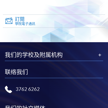
付方式之外，如就讀學歷頒授課程設有網上服務，學
員亦可以微信支付（Online WeChat Pay）、支付寶
（Online Alipay）或轉數快（FPS）繳付學費，詳情請
訂閱
參閱
報名辦法 -
網上報名服務
。
學院電子通訊
注意事項:
如報讀課程將在五個工作天內開課，為免郵遞延誤報
我们的学校及附属机构
名程序，建議申請人親身到學院報名中心報名，並避
免使用支票付款。
联络我们
除由學院裁定的特殊情況（例如課程因報名人數不足
而取消）之外，一切已繳費用概不退還。如獲學院批
准退還款項，以現金、易辦事、微信支付、支付寶、
3762 6262
支票或繳費靈（只限網上付款）方式繳交之款項，將
以支票退款；以信用卡繳交之款項，退款將直接退還
到支付款項時使用的信用卡戶口。