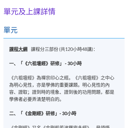
單元及上課詳情
單元
課程大綱
課程分三部份 (共120小時48講)：
一、「《六祖壇經》研修」 - 30小時
《六祖壇經》為禪宗印心之經。《六祖壇經》之中心
為明心見性，亦是學佛的重要課題。明心見性的內
容、證取；證到時的境象、證到後的功用問題，都是
學佛者必要弄清楚明白的。
二、「《金剛經》研修」- 30小時
《金剛經》又名《金剛般若波羅密多經》，是領悟