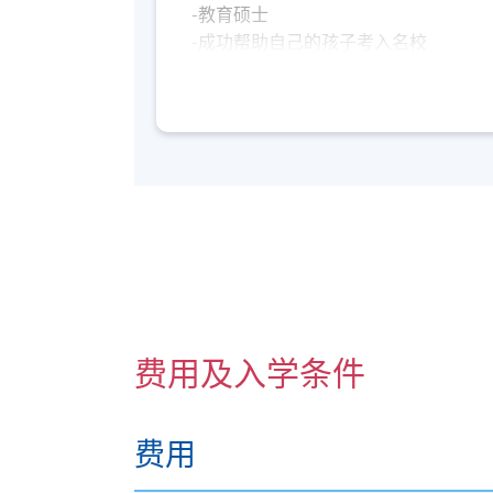
-教育硕士
-成功帮助自己的孩子考入名校
-五位孩子的母亲
-从事教育工作15年
-曾编写香港中小学校本数学课程、亲
-经常与不同国家，进行数学教学法比
-智力结构学习模型的特许认知能力评
-世界珠心算联会鉴定珠心算一级教练
-中国华罗庚金杯少年邀请赛试组委特
学历
-Bachelor of General Studies (major in 
Indiana University
费用及入学条件
-香港教育大学数学及教育硕士
-Master of International Baccalaureat
费用