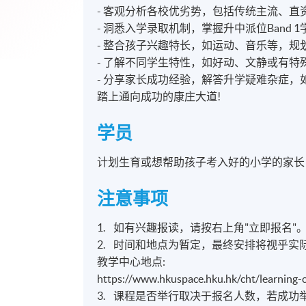
- 客观分析各校优劣势，包括传统主流、
- 洞悉入学录取机制，掌握升中派位Band
- 整合孩子兴趣特长，如运动、音乐等，
- 了解不同学生特性，如好动、文静或有
- 分享家长成功经验，解答升学疑难杂症
踏上通向成功的康庄大道!
学员
计划生育或想帮助孩子考入好的小学的家长
注意事项
1. 如有兴趣报读，请按右上角"立即报名"
2. 时间和地点为暂定，最终安排将视乎实
教学中心地点:
https://www.hkuspace.hku.hk/cht/learning-
3. 课程是否举行取决于报名人数，若成功