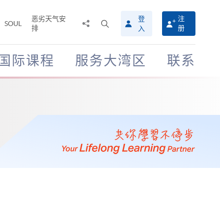
恶劣天气安
登
注
分
打
SOUL
排
册
入
享
开
至
搜
寻
国际课程
服务大湾区
联系
介
面