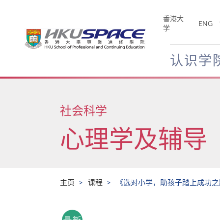
Skip
to
香港大
ENG
main
学
content
认识学
Main
content
start
社会科学
心理学及辅导
主页
课程
《选对小学，助孩子踏上成功之