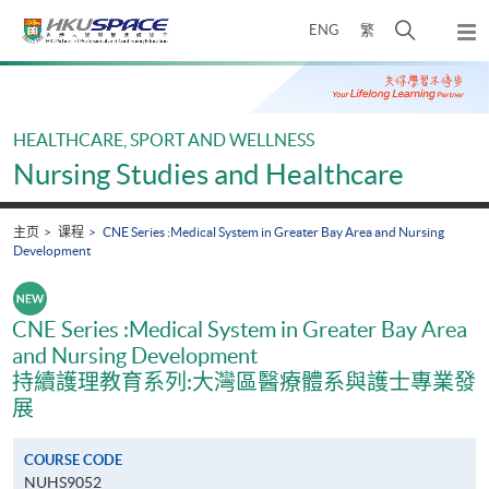
Skip
打
ENG
繁
to
弹
main
开
出
Main
content
搜
主
content
菜
寻
start
单
介
HEALTHCARE, SPORT AND WELLNESS
面
Nursing Studies and Healthcare
主页
课程
CNE Series :Medical System in Greater Bay Area and Nursing
Development
CNE Series :Medical System in Greater Bay Area
and Nursing Development
持續護理教育系列:大灣區醫療體系與護士專業發
展
COURSE CODE
NUHS9052