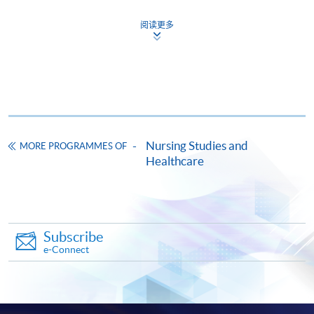
copy of any required documents (e.g. proof of
qualification) as indicated on the
阅读更多
programme/course webpage. Only file format in
doc, docx, jpg and pdf are supported.
Make Online Payment
Pay the application or programme/course fees by
Nursing Studies and
MORE PROGRAMMES OF
either using:
Healthcare
"PPS by Internet"
- You will need a PPS account and
a PPS Internet password. For information on how
to open a PPS account and how to set up a PPS
Internet password, please visit
Subscribe
e-Connect
http://www.ppshk.com
.
*Credit Card Online Payment
- Course fees can be
paid by VISA or Mastercard including the “HKU