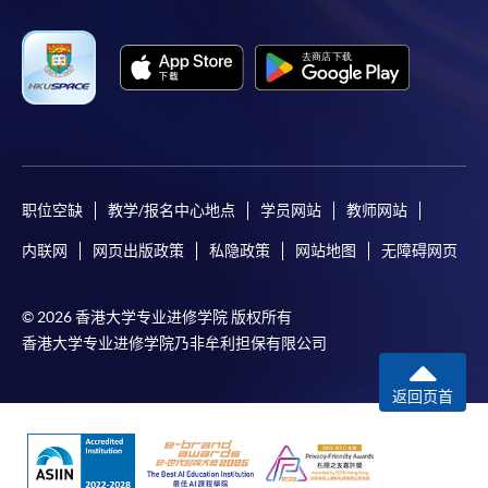
Selected programmes offer online continuing enrolment
service. Programme staff will inform students if they
offer this service and offer further enrolment details.
Online Payment can be made via "PPS by Internet" (not
available via mobile phones), VISA or Mastercard,
Online WeChat Pay, Online AliPay and Faster Payment
System (FPS)
职位空缺
教学/报名中心地点
学员网站
教师网站
内联网
网页出版政策
私隐政策
网站地图
无障碍网页
In Person / Mail
© 2026 香港大学专业进修学院 版权所有
香港大学专业进修学院乃非牟利担保有限公司
For first time enrolment
返回页首
For first come, first served short courses, complete
the Application for Enrolment Form SF26 and bring