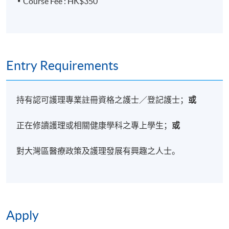
Course Fee : HK$350
席護理官及培訓官的實戰經驗，能有效建立護理質量
監控體系及人才發展戰略，推動區域醫療服務的提質
增效。
Entry Requirements
持有認可護理專業註冊資格之護士／登記護士；
或
正在修讀護理或相關健康學科之專上學生；
或
對大灣區醫療政策及護理發展有興趣之人士。
Apply