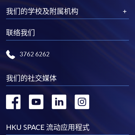
SPACE Mastercard”.
我们的学校及附属机构
* HKU SPACE Mastercard cardholders who wish to enjoy 10-
month interest free instalment scheme must pay their tuition
联络我们
fees in person at any of our HKU SPACE Enrolment Centres.
To know more about first-time online
3762 6262
application/enrolment and payment, please refer to the
user guide of Online Application / Enrolment and
Payment:
我们的社交媒体
-
Short Course
转
转
转
转
-
Award-bearing Programme
到
到
到
到
For continuing enrolment in the same
facebook
youtube
linkedin
instag
HKU SPACE 流动应用程式
programme