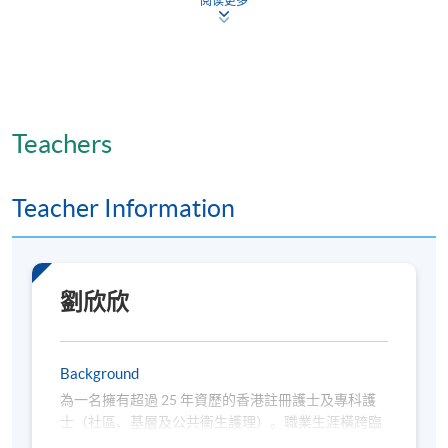
阅读更多
CNE Series :Medical System in Greater Bay Area a
Application Code
2
Start Date
1
Time
5
Teachers
Venue
O
Apply Online Now
Teacher Information
Days / Time
劉欣欣
Wednesday, 5:00pm - 7:00pm
Background
為一名擁有超過 25 年資歷的香港註冊護士及專科護
士（社區、基層及公共衞生護理）。職業生涯橫跨臨
床實務、學術教學及高層管理。