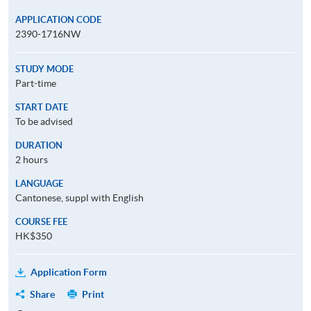
APPLICATION CODE
2390-1716NW
STUDY MODE
Part-time
START DATE
To be advised
DURATION
2 hours
LANGUAGE
Cantonese, suppl with English
COURSE FEE
HK$350
Application Form
Share
Print