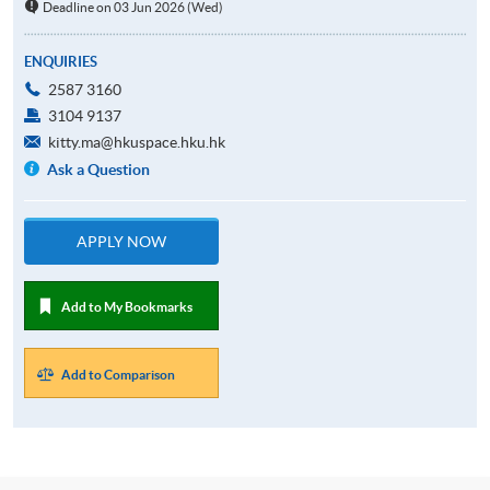
Deadline on 03 Jun 2026 (Wed)
ENQUIRIES
2587 3160
3104 9137
kitty.ma@hkuspace.hku.hk
Ask a Question
APPLY NOW
Add to My Bookmarks
Add to Comparison