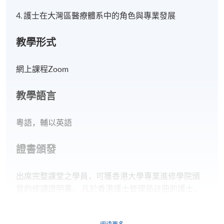
4. 護士在大灣區醫療體系中的角色與專業發展
教學形式
網上課程Zoom
教學語言
粵語，輔以英語
證書頒發
出席完整課堂之學員，可獲香港大學專業進修學院頒
發的修讀證明書。 凡於香港護士管理局註冊的護士，
完成全數課時並符合出席要求，可獲得 2 分持續護理教
育學分（以香港護士管理局最終批核為準）。