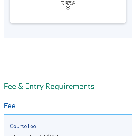
阅读更多
目前擔任大灣區醫療集團護理培訓總監，致力於推動
區域內的護理專業發展與標準化。憑藉過往於香港都
會大學擔任高級講師的教學經驗，以及在 醫管局多年
的臨床實務資歷，能精準揉合香港與內地的醫療體系
需求。
在粵港澳大灣區（GBA）護理教育領域，我的核心專
長包括：
• 跨境教育融合： 擅長將香港國際化的護理標準與內
地醫療環境相結合，策劃並推動兩地護理人才的交流
Fee & Entry Requirements
與銜接培訓。
• 專業課程開發： 結合社區健康及慢病管理等多元專
Fee
業知識，設計符合大灣區未來基層醫療需求的培訓課
程，提升護理團隊的跨專業協作能力。
Course Fee
• 管理與人才梯隊建設： 擁有於大型醫療集團擔任首