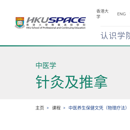
Skip
to
香港大
ENG
main
学
content
认识学
Main
content
start
中医学
针灸及推拿
主页
课程
中医养生保健文凭（物理疗法）