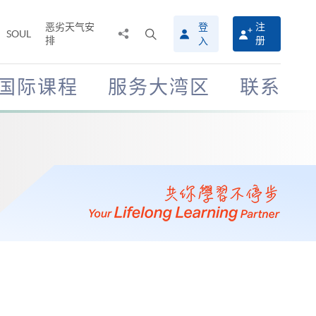
恶劣天气安
登
注
分
打
SOUL
排
册
入
享
开
至
搜
寻
国际课程
服务大湾区
联系
介
面