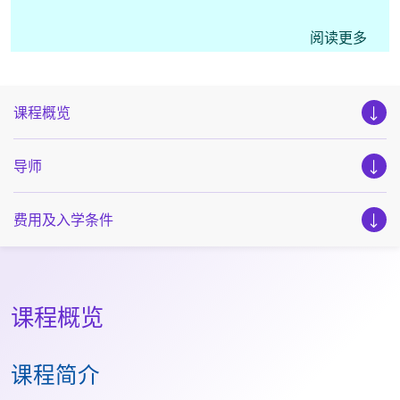
如课程名额只余两个或以下，网上报名系统将不再接受
阅读更多
申请，萤幕会显示 “班别已经满额” 的信息，申请人可
直接致电学科职员查询最新报名情况。
课程概览
导师
费用及入学条件
课程概览
课程简介