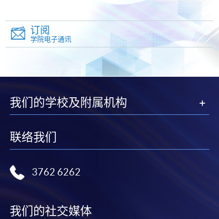
除由学院裁定的特殊情况（例如课程因报名人数不足
而取消）之外，一切已缴费用概不退还。如获学院批
订阅
准退还款项，以现金、易办事、微信支付、支付宝、
学院电子通讯
支票或缴费灵（只限网上付款）方式缴交之款项，将
以支票退款；以信用卡缴交之款项，退款将直接退还
到支付款项时使用的信用卡户口。
除本学院网页所列明的学费外，个别课程或有其他额
我们的学校及附属机构
外收费，详情请联络有关学科职员。
学费及学额不得转让他人。一经取录，学员不得转读
其他课程，惟学院对特殊情况，可酌情处理。转读申
联络我们
请一经批准，学员须缴付港币120元手续费。
学院对邮递失误而遗失的支票或本票、付款收据或个
人资料，概不负责。
3762 6262
若学员有意申请付款证明书，请把填妥之申请表、贴
上足够邮资的回邮信封、连同划线支票交回本学院。
每张收据申请费用为港币30 元。支票抬头注明「香
我们的社交媒体