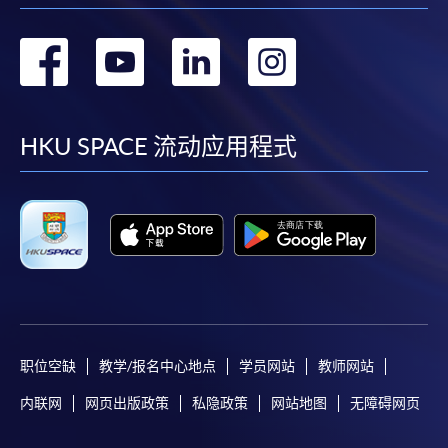
港大学专业进修学院」。
转
转
转
转
到
到
到
到
facebook
youtube
linkedin
instag
HKU SPACE 流动应用程式
职位空缺
教学/报名中心地点
学员网站
教师网站
内联网
网页出版政策
私隐政策
网站地图
无障碍网页