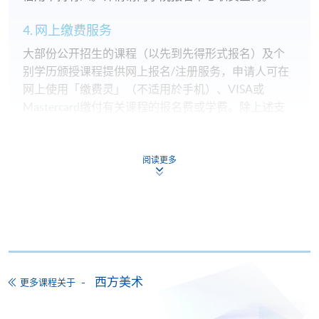
4. 网上缴费服务
大部份公开招生的课程（以先到先得形式报名）及个
别学历颁授课程提供网上报名/注册服务，申请人可在
网上使用「缴费灵」（不适用於手机）、VISA或
Mastercard缴付有关课程的报名费或学费。除上述支
付方式之外，如就读学历颁授课程设有网上服务，学
员亦可以微信支付（Online WeChat Pay）、支付宝
（Online Alipay）或转数快（FPS）缴付学费，详情请
阅读更多
参阅
报名办法 -
网上报名服务
。
注意事项:
如报读课程将在五个工作天内开课，为免邮递延误报
西方美术
名程序，建议申请人亲身到学院报名中心报名，并避
更多课程关于
免使用支票付款。