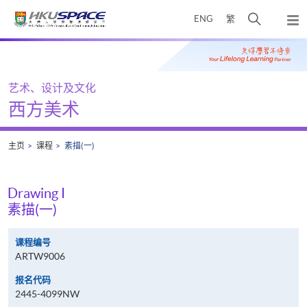
Skip
打
ENG
繁
to
弹
main
开
出
Main
content
搜
主
content
菜
寻
start
单
介
艺术、设计及文化
面
西方美术
主页
课程
素描(一)
Drawing I
素描(一)
课程编号
ARTW9006
报名代码
2445-4099NW