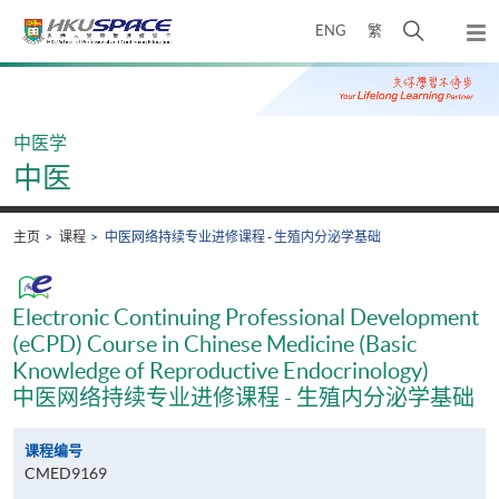
Skip
打
ENG
繁
to
弹
main
开
出
Main
content
搜
主
content
菜
寻
start
单
介
中医学
面
中医
主页
课程
中医网络持续专业进修课程 - 生殖内分泌学基础
Electronic Continuing Professional Development
(eCPD) Course in Chinese Medicine (Basic
Knowledge of Reproductive Endocrinology)
中医网络持续专业进修课程 - 生殖内分泌学基础
课程编号
CMED9169