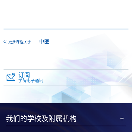
准退还款项，以现金、易办事、微信支付、支付宝、
支票或缴费灵（只限网上付款）方式缴交之款项，将
以支票退款；以信用卡缴交之款项，退款将直接退还
到支付款项时使用的信用卡户口。
除本学院网页所列明的学费外，个别课程或有其他额
中医
更多课程关于
外收费，详情请联络有关学科职员。
学费及学额不得转让他人。一经取录，学员不得转读
其他课程，惟学院对特殊情况，可酌情处理。转读申
请一经批准，学员须缴付港币120元手续费。
订阅
学院对邮递失误而遗失的支票或本票、付款收据或个
学院电子通讯
人资料，概不负责。
若学员有意申请付款证明书，请把填妥之申请表、贴
上足够邮资的回邮信封、连同划线支票交回本学院。
每张收据申请费用为港币30 元。支票抬头注明「香
港大学专业进修学院」。
我们的学校及附属机构