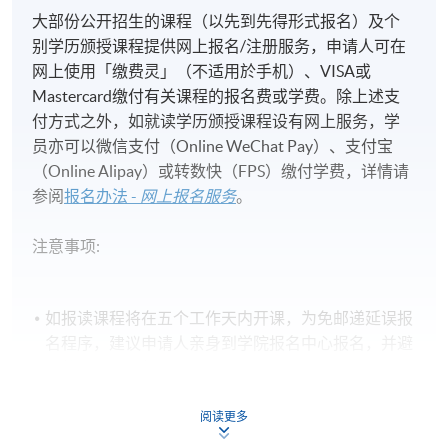
大部份公开招生的课程（以先到先得形式报名）及个
别学历颁授课程提供网上报名/注册服务，申请人可在
网上使用「缴费灵」（不适用於手机）、VISA或
Mastercard缴付有关课程的报名费或学费。除上述支
付方式之外，如就读学历颁授课程设有网上服务，学
员亦可以微信支付（Online WeChat Pay）、支付宝
（Online Alipay）或转数快（FPS）缴付学费，详情请
参阅
报名办法 -
网上报名服务
。
注意事项:
如报读课程将在五个工作天内开课，为免邮递延误报
名程序，建议申请人亲身到学院报名中心报名，并避
免使用支票付款。
除由学院裁定的特殊情况（例如课程因报名人数不足
阅读更多
而取消）之外，一切已缴费用概不退还。如获学院批