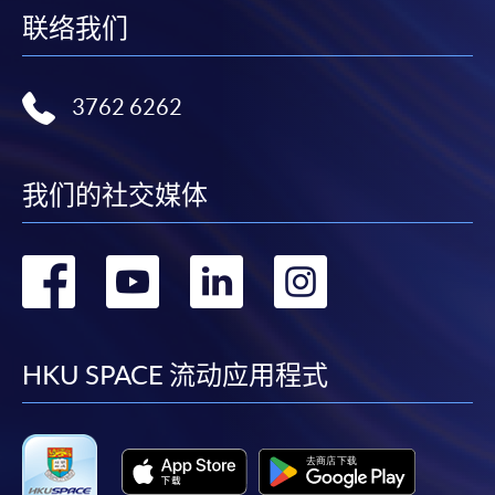
联络我们
3762 6262
我们的社交媒体
转
转
转
转
到
到
到
到
facebook
youtube
linkedin
instag
HKU SPACE 流动应用程式