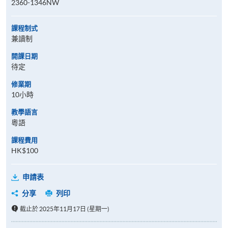
2360-1346NW
課程制式
兼讀制
開課日期
待定
修業期
10小時
教學語言
粵語
課程費用
HK$100
申請表
分享
列印
截止於 2025年11月17日 (星期一)