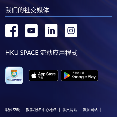
報讀新課程
我们的社交媒体
凡以「先到先得」為取錄方式的課程，請填妥
SF26報名表，親往
報名中心
或以郵遞方式連同學
转
转
转
转
費以及所需證明文件呈交。
到
到
到
到
[
下載報名表SF26
]
facebook
youtube
linkedin
instag
HKU SPACE 流动应用程式
申請學歷頒授及專業課程可能需要其他資料，報名
表可向報名中心或有關課程負責人索取。填妥申請
表格後，請連同報名費/學費以及所需證明文件親
往報名中心或以郵遞方式遞交。
報讀同一學歷頒授課程內其他單元
​學院為學歷頒授課程特設「註冊及學費通知」，適
职位空缺
教学/报名中心地点
学员网站
教师网站
用於一般學歷頒授課程。