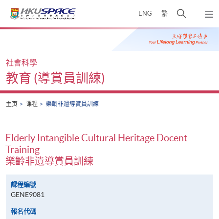
Skip
打
ENG
繁
to
弹
main
开
出
Main
content
搜
主
content
菜
寻
start
单
介
社會科學
面
教育 (導賞員訓練)
主页
课程
樂齡非遺導賞員訓練
Elderly Intangible Cultural Heritage Docent
Training
樂齡非遺導賞員訓練
課程編號
GENE9081
報名代碼