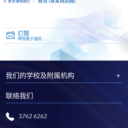
教育 (導賞員訓練)
更多課程關於
-
個別學歷頒授課程
報讀同一學歷頒授課程內其他單元
訂閱
個別課程為須報讀同一學歷頒授課程及其他單元或繳
學院電子通訊
交下期學費的學員，提供網上服務，如學員就讀的課
程設有此服務，課程負責人會通知學員有關程序。
網上支付可通過「繳費靈」(PPS) (不適用於手機)、
VISA 或 Mastercard、「微信支付」(Online WeChat
我们的学校及附属机构
Pay) 、「支付寶」(Online Alipay) 或 「轉數快」(FPS)
繳付學費。
联络我们
親身報名/郵遞
3762 6262