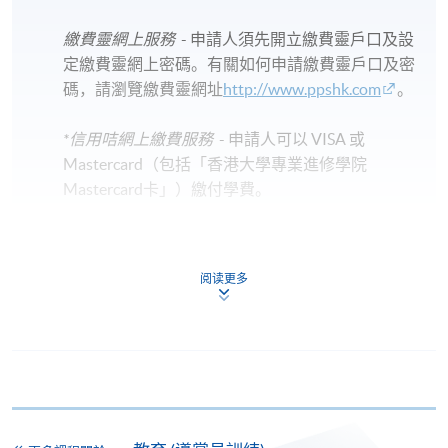
繳費靈網上服務
- 申請人須先開立繳費靈戶口及設
定繳費靈網上密碼。有關如何申請繳費靈戶口及密
碼，請瀏覽繳費靈網址
http://www.ppshk.com
。
*信用咭網上繳費服務
- 申請人可以 VISA 或
Mastercard（包括「香港大學專業進修學院
Mastercard卡」）繳付學費。
*香港大學專業進修學院Mastercard卡
持有人如欲享用十個
月免息分期付款優惠，必須親臨本學院設有報名服務的教
阅读更多
學中心作付款安排。
如欲了解如何於網上報讀新課程及繳費，請瀏覽網上
申請/報讀指南 :
-
短期課程