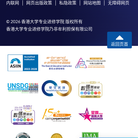
内联网
网页出版政策
私隐政策
网站地图
无障碍网页
課程負責人會為學員送上「註冊及學費通知」
(「通知」)，請填妥有關「通知」，並親往報名中
© 2026 香港大学专业进修学院 版权所有
心或以郵遞方式，遞交「通知」及繳交所需費用。
香港大学专业进修学院乃非牟利担保有限公司
有關繳費詳情，請參閱
付款方法
。如對報名程序有任
返回页首
何疑問，請詳閱個別課程資料，或聯絡有關課程負責
人或報名中心。
課程/科目報名注意事項:
選用網上報名服務必須在已接駁互聯網及支援
JavaScript程式瀏覽器的電腦上進行。建議選用
Google Chrome瀏覽器。
申請人不應閒置申請超過10分鐘。否則，申請人
必須重新開始整個申請程序。
網上報名只支援「提早報讀優惠」。如需享用其他