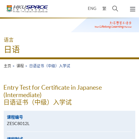
Skip
打
ENG
繁
to
弹
main
开
出
Main
content
搜
主
content
菜
寻
start
单
介
语言
面
日语
主页
课程
日语证书（中级）入学试
Entry Test for Certificate in Japanese
(Intermediate)
日语证书（中级）入学试
课程编号
ZESC8012L