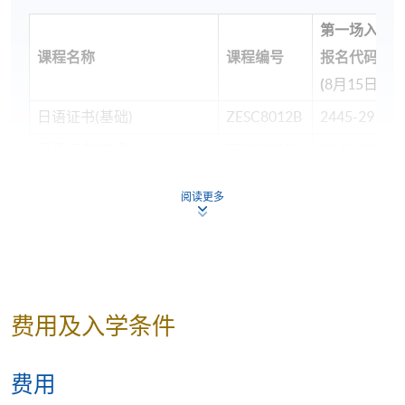
第一场入学
课程名称
课程编号
报名代码
(
8月15日)
日语证书(基础)
ZESC8012B
2445-2916
日语证书(中级)
ZESC8012L
2445-2920
日语证书(高中级)
ZESC8012F
2445-2924
阅读更多
日语证书(高级)
ZESC8012K
2445-2928
日语高级文凭 -
ZESC8012N
2445-2932
Upper Advanced Japanese I
＊
第一场入学试考试时间表
Apply Now
费用及入学条件
日期： 2026年8月15日（周六），2:30pm – 4:30pm
费用
地点： 九龙东分校，九龙湾宏开道28号（九龙湾港铁站B