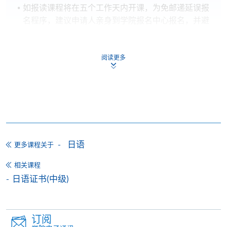
如报读课程将在五个工作天内开课，为免邮递延误报
名程序，建议申请人亲身到学院报名中心报名，并避
免使用支票付款。
除由学院裁定的特殊情况（例如课程因报名人数不足
阅读更多
而取消）之外，一切已缴费用概不退还。如获学院批
准退还款项，以现金、易办事、微信支付、支付宝、
支票或缴费灵（只限网上付款）方式缴交之款项，将
以支票退款；以信用卡缴交之款项，退款将直接退还
到支付款项时使用的信用卡户口。
除本学院网页所列明的学费外，个别课程或有其他额
日语
更多课程关于
外收费，详情请联络有关学科职员。
相关课程
学费及学额不得转让他人。一经取录，学员不得转读
日语证书(中级)
其他课程，惟学院对特殊情况，可酌情处理。转读申
请一经批准，学员须缴付港币120元手续费。
学院对邮递失误而遗失的支票或本票、付款收据或个
订阅
人资料，概不负责。