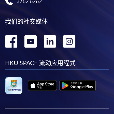
3762 6262
我们的社交媒体
转
转
转
转
到
到
到
到
facebook
youtube
linkedin
instag
HKU SPACE 流动应用程式