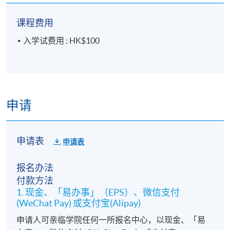
（
*
课室编号请留意当日大堂通告）
课程费用
＊
第二场入学试考试时间表
Apply Now
入学试费用 : HK$100
日期： 2026年9月5日（周六），2:30pm – 4:30pm
地点： 九龙东分校，九龙湾宏开道28号（九龙湾港铁站B
（
*
课室编号请留意当日大堂通告）
申请
申请表
申请表
报名办法
付款方法
1. 现金、「易办事」（EPS）、微信支付
(WeChat Pay) 或支付宝(Alipay)
申请人可亲临学院任何一所报名中心，以现金、「易