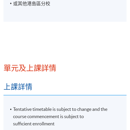
或其他港島區分校
單元及上課詳情
上課詳情
Tentative timetable is subject to change and the
course commencement is subject to
sufficient enrollment