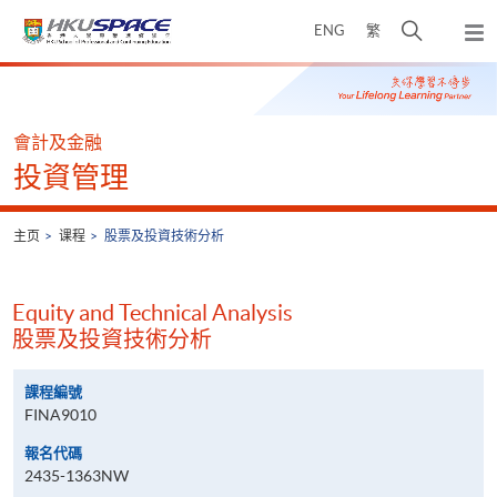
Skip
打
ENG
繁
to
弹
main
开
出
Main
content
搜
主
content
菜
寻
start
单
介
會計及金融
面
投資管理
主页
课程
股票及投資技術分析
Equity and Technical Analysis
股票及投資技術分析
課程編號
FINA9010
報名代碼
2435-1363NW