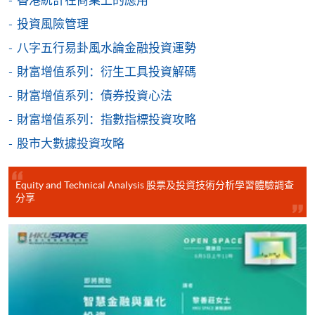
Pay) 、「支付寶」(Online Alipay) 或 「轉數快」(FPS)
投資風險管理
繳付學費。
八字五行易卦風水論金融投資運勢
財富增值系列：衍生工具投資解碼
親身報名/郵遞
財富增值系列：債券投資心法
財富增值系列：指數指標投資攻略
報讀新課程
股市大數據投資攻略
凡以「先到先得」為取錄方式的課程，請填妥
Equity and Technical Analysis 股票及投資技術分析學習體驗調查
SF26報名表，親往
報名中心
或以郵遞方式連同學
分享
費以及所需證明文件呈交。
[
下載報名表SF26
]
申請學歷頒授及專業課程可能需要其他資料，報名
表可向報名中心或有關課程負責人索取。填妥申請
表格後，請連同報名費/學費以及所需證明文件親