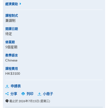
經濟資助
課程制式
兼讀制
開課日期
待定
修業期
5個星期
教學語言
Chinese
課程費用
HK$3100
申請表
分享
列印
小冊子
截止於 2026年7月15日 (星期三)