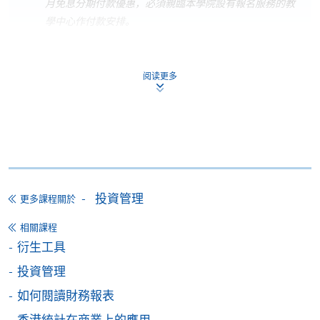
月免息分期付款優惠，必須親臨本學院設有報名服務的教
學中心作付款安排。
如欲了解如何於網上報讀新課程及繳費，請瀏覽網上
申請/報讀指南 :
阅读更多
-
短期課程
-
個別學歷頒授課程
報讀同一學歷頒授課程內其他單元
投資管理
更多課程關於
個別課程為須報讀同一學歷頒授課程及其他單元或繳
相關課程
交下期學費的學員，提供網上服務，如學員就讀的課
衍生工具
程設有此服務，課程負責人會通知學員有關程序。
投資管理
網上支付可通過「繳費靈」(PPS) (不適用於手機)、
如何閱讀財務報表
VISA 或 Mastercard、「微信支付」(Online WeChat
香港統計在商業上的應用