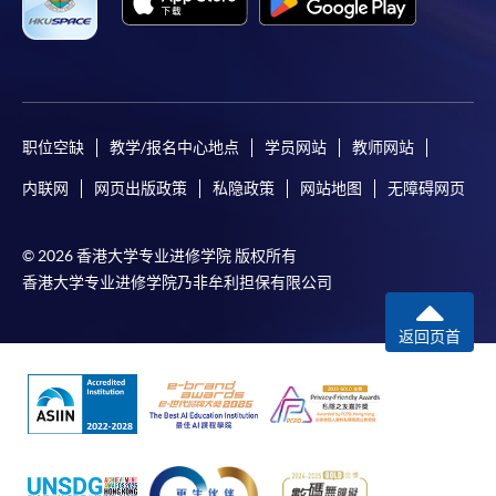
本學院（包括其僱員及附屬機構）對你在網上付款而由下列原
因所導致的任何損失，一概不負責；上述原因包括：（1）由
付款銀行或獨立商戶因為付款的網關在處理付款的信用卡、付
款卡、智能卡或其他付款的設施時出現任何信息或資訊傳送的
失誤、延誤、中斷、中止、或限制（2）從付款的網關傳送而
來的任何信息或資訊中出現的疏忽、錯誤、誤差或遺漏；
职位空缺
教学/报名中心地点
学员网站
教师网站
（3）付款的網關在完成網上付款時出現的故障、失靈、或失
内联网
网页出版政策
私隐政策
网站地图
无障碍网页
誤；（4）任何由付款的網關引起或與付款的網關相關的原
因，包括未獲授權進入、資料傳送的改動、任何非法行為等。
© 2026 香港大学专业进修学院 版权所有
以上中文本純作參考之用，如內容與英文版本有任何歧義，一
香港大学专业进修学院乃非牟利担保有限公司
切以英文版本為準。
返回页首
付款方法
1. 現金、「易辦事」（EPS）、微信支付
(WeChat Pay) 或支付寶(Alipay)