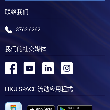
除特殊情況(例如課程因報名人數不足而被取消)及
法例規定外，一切已繳費用，概不退還。
联络我们
如須甄選入學，則正式收據並不可作為 閣下已獲
取錄的證明。學院將在截止報名日期後儘快通知申
3762 6262
請者是否獲取錄。落選的申請人將獲退還已繳交的
學費。
我们的社交媒体
免責聲明
转
转
转
转
本學院為學院開設的其中一些課程提供在線服務的平台。雖然
到
到
到
到
本學院會力求在有關網頁上刊載的資訊正確和合時，但本學院
卻不能為這些資訊作出任何明確或隱含的保證。本學院尤其不
facebook
youtube
linkedin
instag
HKU SPACE 流动应用程式
會保證下列各項：資訊並無侵犯版權，資訊可安全使用、資訊
準確、資訊適合任何目的、資訊不含電腦病毒等。