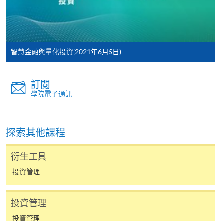
往報名中心或以郵遞方式遞交。
報讀同一學歷頒授課程內其他單元
智慧金融與量化投資(2021年6月5日)
​學院為學歷頒授課程特設「註冊及學費通知」，適
訂閱
用於一般學歷頒授課程。
學院電子通訊
課程負責人會為學員送上「註冊及學費通知」
(「通知」)，請填妥有關「通知」，並親往報名中
探索其他課程
心或以郵遞方式，遞交「通知」及繳交所需費用。
衍生工具
有關繳費詳情，請參閱
付款方法
。如對報名程序有任
投資管理
何疑問，請詳閱個別課程資料，或聯絡有關課程負責
人或報名中心。
投資管理
課程/科目報名注意事項:
投資管理