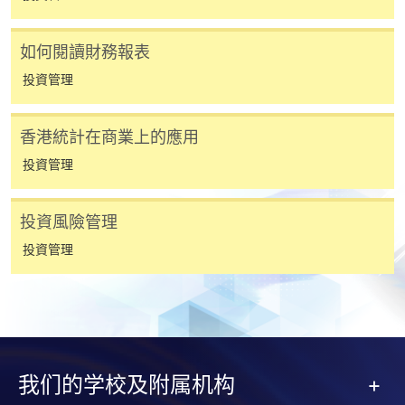
選用網上報名服務必須在已接駁互聯網及支援
JavaScript程式瀏覽器的電腦上進行。建議選用
如何閱讀財務報表
Google Chrome瀏覽器。
投資管理
申請人不應閒置申請超過10分鐘。否則，申請人
必須重新開始整個申請程序。
香港統計在商業上的應用
網上報名只支援「提早報讀優惠」。如需享用其他
投資管理
報讀優惠，請親臨學院的報名中心報名。
在網上報名過程中，由於提交課程申請和付款在系
投資風險管理
統處理上為兩個不同的程序，成功付款並不保證成
功被獲取錄。任何不成功的申請，課程組職員將儘
投資管理
快與 閣下聯絡。
申請人應注意，不論親身或網上報讀，相同的課
程/科目只可提交一次申請。
在網上報名過程中，付款成功後，網頁將顯示付款
確認。另外，確認電子郵件亦會發送到 閣下的電
我们的学校及附属机构
子郵件帳戶。請保留確定回條作日後查詢用途。