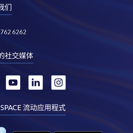
我们
3762 6262
的社交媒体
转
转
转
转
到
到
到
到
facebook
youtube
linkedin
instagram
 SPACE 流动应用程式