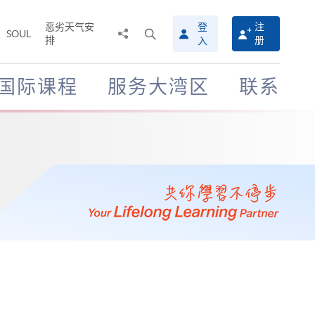
恶劣天气安
登
注
分
打
SOUL
排
册
入
享
开
至
搜
寻
国际课程
服务大湾区
联系
介
面