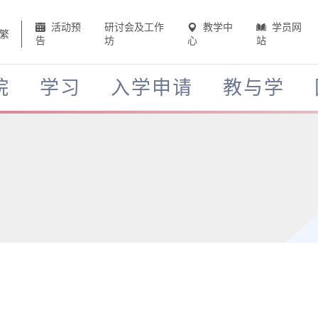
活动预
研讨会及工作
教学中
学员网
繁
告
坊
心
站
院
学习
入学申请
教与学