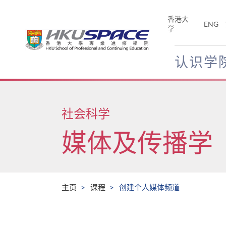
Skip
to
香港大
ENG
main
学
content
认识学
Main
content
start
社会科学
媒体及传播学
主页
课程
创建个人媒体频道