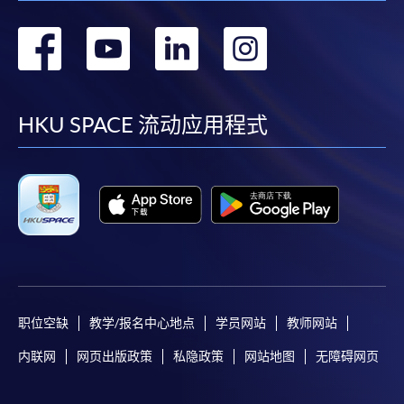
上足够邮资的回邮信封、连同划线支票交回本学院。
转
转
转
转
每张收据申请费用为港币30 元。支票抬头注明「香
港大学专业进修学院」。
到
到
到
到
facebook
youtube
linkedin
instag
HKU SPACE 流动应用程式
职位空缺
教学/报名中心地点
学员网站
教师网站
内联网
网页出版政策
私隐政策
网站地图
无障碍网页