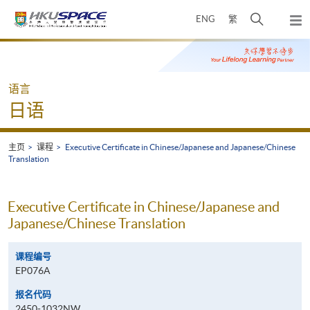
Skip
打
ENG
繁
to
弹
main
开
出
Main
content
搜
主
content
菜
寻
start
单
介
语言
面
日语
主页
课程
Executive Certificate in Chinese/Japanese and Japanese/Chinese
Translation
Executive Certificate in Chinese/Japanese and
Japanese/Chinese Translation
课程编号
EP076A
报名代码
2450-1032NW