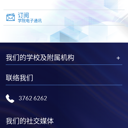
名程序，建议申请人亲身到学院报名中心报名，并避
免使用支票付款。
订阅
学院电子通讯
除由学院裁定的特殊情况（例如课程因报名人数不足
而取消）之外，一切已缴费用概不退还。如获学院批
准退还款项，以现金、易办事、微信支付、支付宝、
支票或缴费灵（只限网上付款）方式缴交之款项，将
以支票退款；以信用卡缴交之款项，退款将直接退还
我们的学校及附属机构
到支付款项时使用的信用卡户口。
除本学院网页所列明的学费外，个别课程或有其他额
外收费，详情请联络有关学科职员。
联络我们
学费及学额不得转让他人。一经取录，学员不得转读
其他课程，惟学院对特殊情况，可酌情处理。转读申
3762 6262
请一经批准，学员须缴付港币120元手续费。
学院对邮递失误而遗失的支票或本票、付款收据或个
人资料，概不负责。
我们的社交媒体
若学员有意申请付款证明书，请把填妥之申请表、贴