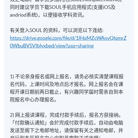
同时建议学员下载SOUL手机应用程式(支援iOS及
andriod系统)，以便接收学科资讯。
有关登入SOUL 的资料，可以浏览以下连结:
https://drive.google.com/file/d/1IHqMZcWAnvQlqmrZ
0WbuBVSVIblyxbed/view?usp=sharing
1) 不论亲身报名或网上报名，请务必核实清楚课程报
名代码，上课时间及地点后才报名。网上报名会在课
程开课日期前两日截止，有兴趣同学届时需亲自到本
院报名中心办理报名。
2) 网上报读课程，完成付款手续后，报名方获接纳。
「付款确认通知」会於完成付款手续后，自动由电脑
发送至阁下之电邮地址，请保留有关之通知电邮，并
自行到各区报名中心向职员索取正式收据；