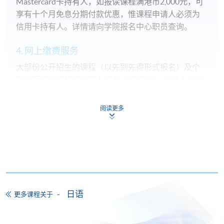
Mastercard卡持有人，如报读课程满港币2,000元，可
享有十个月免息分期付款优惠，惟课程申请人必须为
信用卡持有人。详情请向学院报名中心职员查询。
4. 网上缴费服务
大部份公开招生的课程（以先到先得形式报名）及个
别学历颁授课程提供网上报名/注册服务，申请人可在
网上使用「缴费灵」（不适用於手机）、VISA或
Mastercard缴付有关课程的报名费或学费。除上述支
阅读更多
付方式之外，如就读学历颁授课程设有网上服务，学
员亦可以微信支付（Online WeChat Pay）、支付宝
（Online Alipay）或转数快（FPS）缴付学费，详情请
参阅
报名办法 -
网上报名服务
。
注意事项:
日语
更多课程关于
如报读课程将在五个工作天内开课，为免邮递延误报