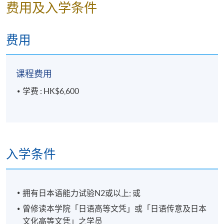
费用及入学条件
报名代码
2450-1032NW
开课日期
2026年10月13日 (星期二)
费用
时间
逢周二，6:45-9:45pm
地点
九龍東分校 907室 (九龍灣港鐵站 B 出口)
课程费用
Kowloon East Campus Room 907
学费 : HK$6,600
现时接受报名
修业期
共55小时，另加中期考试及期末考试约5小时。
入学条件
拥有日本语能力试验N2或以上; 或
曾修读本学院「日语高等文凭」或「日语传意及日本
文化高等文凭」之学员