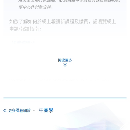
月免息分期付款優惠，必須親臨本學院設有報名服務的教
學中心作付款安排。
如欲了解如何於網上報讀新課程及繳費，請瀏覽網上
申請/報讀指南 :
-
短期課程
-
個別學歷頒授課程
阅读更多
報讀同一學歷頒授課程內其他單元
個別課程為須報讀同一學歷頒授課程及其他單元或繳
交下期學費的學員，提供網上服務，如學員就讀的課
程設有此服務，課程負責人會通知學員有關程序。
中藥學
更多課程關於
網上支付可通過「繳費靈」(PPS) (不適用於手機)、
VISA 或 Mastercard、「微信支付」(Online WeChat