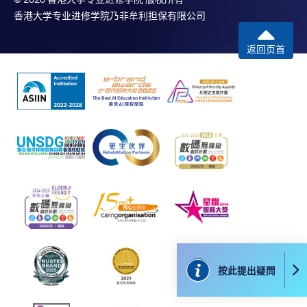
選用網上報名服務必須在已接駁互聯網及支援
香港大学专业进修学院乃非牟利担保有限公司
JavaScript程式瀏覽器的電腦上進行。建議選用
Google Chrome瀏覽器。
返回页首
申請人不應閒置申請超過10分鐘。否則，申請人
必須重新開始整個申請程序。
網上報名只支援「提早報讀優惠」。如需享用其他
報讀優惠，請親臨學院的報名中心報名。
在網上報名過程中，由於提交課程申請和付款在系
統處理上為兩個不同的程序，成功付款並不保證成
功被獲取錄。任何不成功的申請，課程組職員將儘
快與 閣下聯絡。
申請人應注意，不論親身或網上報讀，相同的課
程/科目只可提交一次申請。
在網上報名過程中，付款成功後，網頁將顯示付款
按此提出疑問
確認。另外，確認電子郵件亦會發送到 閣下的電
子郵件帳戶。請保留確定回條作日後查詢用途。