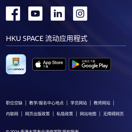
往報名中心或以郵遞方式遞交。
转
转
转
转
到
到
到
到
報讀同一學歷頒授課程內其他單元
facebook
youtube
linkedin
instag
HKU SPACE 流动应用程式
​學院為學歷頒授課程特設「註冊及學費通知」，適
用於一般學歷頒授課程。
課程負責人會為學員送上「註冊及學費通知」
(「通知」)，請填妥有關「通知」，並親往報名中
心或以郵遞方式，遞交「通知」及繳交所需費用。
有關繳費詳情，請參閱
付款方法
。如對報名程序有任
何疑問，請詳閱個別課程資料，或聯絡有關課程負責
职位空缺
教学/报名中心地点
学员网站
教师网站
人或報名中心。
内联网
网页出版政策
私隐政策
网站地图
无障碍网页
課程/科目報名注意事項:
© 2026 香港大学专业进修学院 版权所有