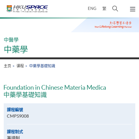
Skip
打
ENG
繁
to
弹
main
开
出
Main
content
搜
主
content
菜
寻
start
单
介
中醫學
面
中藥學
主页
课程
中藥學基礎知識
Foundation in Chinese Materia Medica
中藥學基礎知識
課程編號
CMPS9008
課程制式
兼讀制