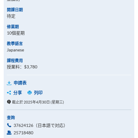
開課日期
待定
修業期
10個星期
教學語言
Japanese
課程費用
授業料：$3,780
申請表
分享
列印
截止於 2025年4月30日 (星期三)
查詢
37624126（日本語で対応）
25718480