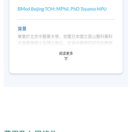
BMed
Beijing TCM
; MPhil, PhD
Toyama MPU
背景
畢業於北京中醫藥大學，並獲日本國立富山醫科藥科
大學藥學碩士及博士學位。從事中藥學的研究和教學
的工作多年，曾任中國中醫研究院副教授及日本國立
阅读更多
富山醫科藥科大學客座研究員等。擅長對中藥品質的
研究和中藥數據庫的管理工作，並精於中藥鑒定學、
中藥炮製學、藥理學、中藥藥理與毒理學等的教學工
作，曾撰寫《中藥採製與炮製技術》等專著和在國內
外醫學期刊發表30餘篇學術論文，目前主要負責中藥
學的教學及課程統籌工作。