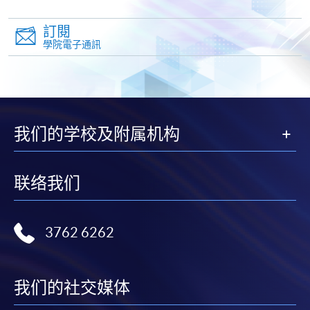
Pay) 、「支付寶」(Online Alipay) 或 「轉數快」(FPS)
繳付學費。
訂閱
學院電子通訊
親身報名/郵遞
報讀新課程
我们的学校及附属机构
凡以「先到先得」為取錄方式的課程，請填妥
联络我们
SF26報名表，親往
報名中心
或以郵遞方式連同學
費以及所需證明文件呈交。
3762 6262
[
下載報名表SF26
]
申請學歷頒授及專業課程可能需要其他資料，報名
我们的社交媒体
表可向報名中心或有關課程負責人索取。填妥申請
表格後，請連同報名費/學費以及所需證明文件親