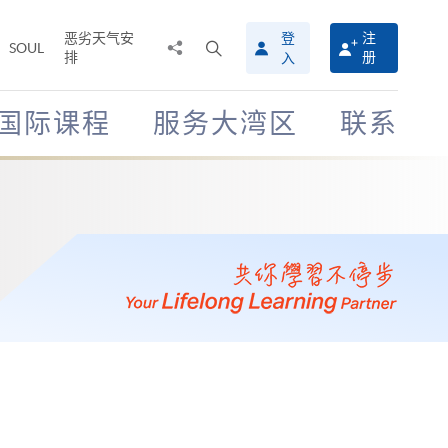
恶劣天气安
登
注
分
打
SOUL
排
册
入
享
开
至
搜
寻
国际课程
服务大湾区
联系
介
面