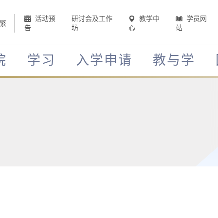
活动预
研讨会及工作
教学中
学员网
繁
告
坊
心
站
院
学习
入学申请
教与学