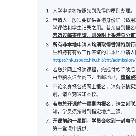
入学申请将按照先到先得的原则办理。
申请人一般须要提供香港身份证（适用
学评估和学生记录之用。若亲自到报名
若透过邮寄申请，则须附上香港身分证
所有非本地申请人均须取得香港特别行
生和持有有效工作签证的非本地申请人
https://hkuspace.hku.hk/cht/admission
若您於网上报读课程，完成付款手续后
由电脑发送至阁下之电邮地址，
请保留
不论亲身报名或网上报名，请务必
核实
别，请立刻通知本校。
若您於开课前一星期内报名，请立刻联
知，学员须按时到指定地点上课。
开课前约一星期，学员会收到一封电子
第一堂课中提供。