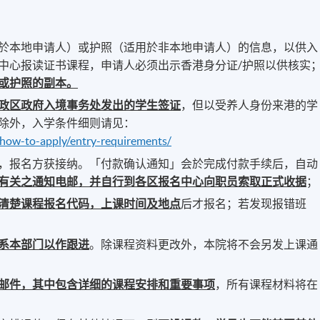
於本地申请人）或护照（适用於非本地申请人）的信息，以供入
中心报读证书课程，申请人必须出示香港身分证/护照以供核实
或护照的副本。
政区政府入境事务处发出的学生签证
，但以受养人身份来港的学
除外，入学条件细则请见：
/how-to-apply/entry-requirements/
，报名方获接纳。「付款确认通知」会於完成付款手续后，自动
有关之通知电邮，并自行到各区报名中心向职员索取正式收据
；
清楚课程报名代码，上课时间及地点
后才报名；若发现报错班
系本部门以作跟进
。除课程资料更改外，本院将不会另发上课通
邮件，其中包含详细的课程安排和重要事项
，所有课程材料将在