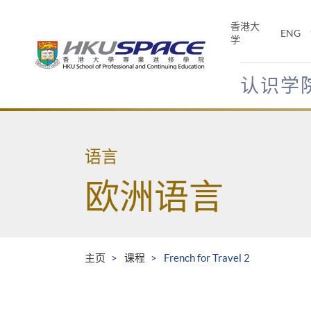
Skip
to
香港大
ENG
main
学
content
认识学
Main
content
start
语言
欧洲语言
主页
课程
French for Travel 2