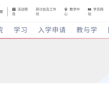
活动预
研讨会及工作
教学中
学员网
繁
告
坊
心
站
院
学习
入学申请
教与学