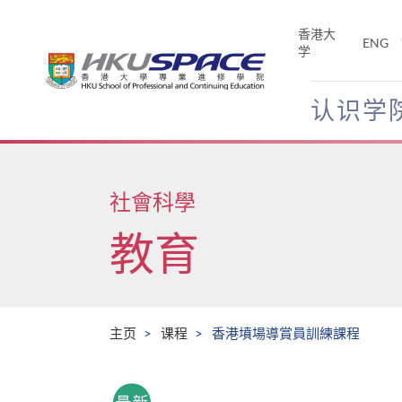
Skip
to
香港大
ENG
main
学
content
认识学
Main
content
start
社會科學
教育
主页
课程
香港墳場導賞員訓練課程