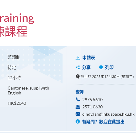
raining
練課程
兼讀制
申請表
待定
分享
列印
截止於 2025年12月30日 (星期二)
12小時
Cantonese, suppl with
查詢
English
2975 5610
HK$2040
2571 0630
cindy.lam@hkuspace.hku.hk
有疑問？歡迎在此提出