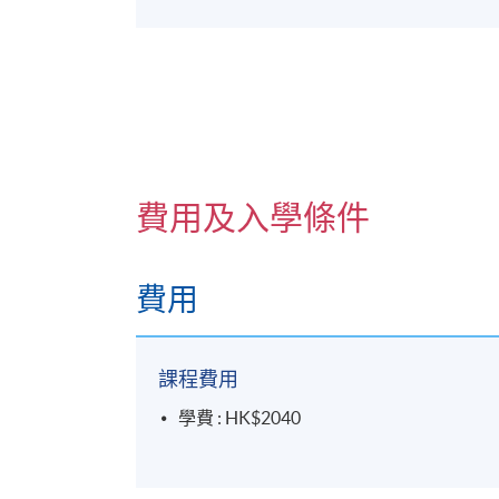
《香港非遺便覽 與實踐》、《蒲台島
講座文集》、《風俗演義》，並發表多
費用及入學條件
費用
課程費用
學費 : HK$2040