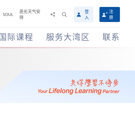
恶劣天气安
登
注
分
打
SOUL
排
册
入
享
开
至
搜
寻
国际课程
服务大湾区
联系
介
面