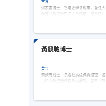
背景
鄧家宙博士，香港史學會理事，兼任大
著有《香港華籍名人墓銘集：港島篇》
史略》、《香港鍾氏源流調查 報告》
三十 種。著作曾膺獲第十一屆香港書
念）。
黃競聰博士
背景
黃競聰博士，長春社高級保育經理，香
史和文化遺產保育及推廣等。著有《歷
港潮人盂蘭勝會》、《城西溯 古：西
民間文 獻與文物選錄》、《風俗通通
非物質文化遺產系列：紮作技藝》、《
花牌的故事》、《西貢．非遺傳承計 