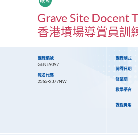
Grave Site Docent T
香港墳場導賞員訓
課程編號
課程制式
GENE9097
開課日期
報名代碼
修業期
2365-2377NW
教學語言
課程費用