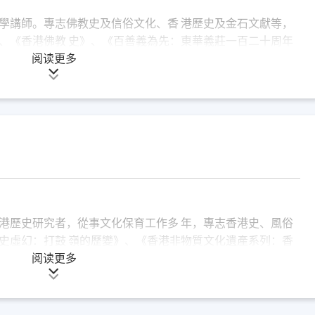
學講師。專志佛教史及信俗文化、香 港歷史及金石文獻等，
、《香港佛教 史》、《百善義為先：東華義莊一百二十周年
、《香港非物質文化遺產：涼茶》、《觀音山凌雲寺志》等逾
阅读更多
獎及第二十九屆香港印製大獎之優秀出版大 獎（最佳出版意
港歷史研究者，從事文化保育工作多 年，專志香港史、風俗
史虛幻：打鼓 嶺的歷變》、《香港非物質文化遺產系列：香
營盤歷變》、《簡明香港華人風俗史》、《拾遺城西：西營盤
阅读更多
識》，並有合著《大埔樟樹灘鄉武帝古廟協天 宮志》、《香港
道聽‧途說——香港 邊境研究計劃》專輯、《承與創：榮基
劃：西貢漁歌》、《西貢．非遺傳承計劃：西貢麒麟舞》、