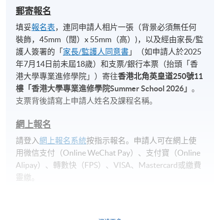
https://hkuspace.hku.hk/cht/teaching-and-
郵寄報名
learning/learners-support/learners-
填妥
報名表
，連同申請人相片一張（背景必須無任何
information/transcripts/
裝飾，45mm（闊）x 55mm（高）)，以及經由家長/監
護人簽署的「
家長/監護人同意書
」（如申請人於2025
年7月14日前未屆18歲）和支票/銀行本票（抬頭「香
報名代碼
2492-1057NW
港大學專業進修學院」）寄往
香港北角英皇道
250
號
11
開課日期
2026年7月6日 (星期一)
樓「香港大學專業進修學院
Summer School 2026
」
。
時間
2pm - 5pm
支票背後請寫上申請人姓名及課程名稱。
網上報名
日期 / 時間
請登入
網上報名系統
按指示報名。申請人可在網上使
用微信支付（Online WeChat Pay）、支付寶（Online
逢周一，2:00pm - 5:00pm
Alipay）、轉數快（FPS）、VISA、Mastercard或繳費
修業期
靈繳。
4星期，共12小時
申請人於開課時未滿18歲​，
報名時
必須
附有經由家
每星期1次，每節3小時
長
/
監護人簽署的「
家長/監護人同意書
」
。
2026年7月6, 13, 20, 27日