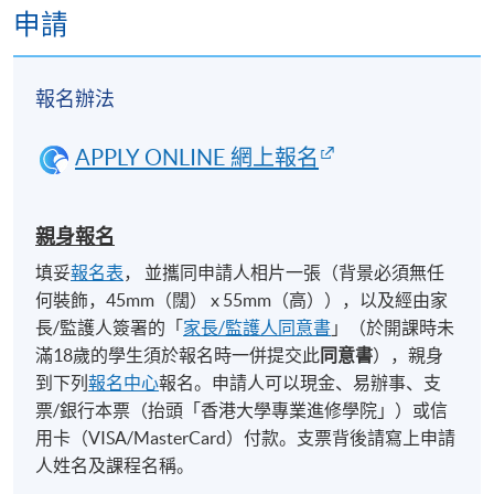
繫本部門以作跟進。除課程資料更改外，本院將不
申請
會另發上課通知，學員須按時到指定地點上課。
以上時間和地點為暫定，最終安排將視乎實際情
報名辦法
況
。各教學中心地點請參閱：
https://www.hkuspace.hku.hk/cht/learning-centre/
APPLY ONLINE 網上報名
如透過網上報讀課程並完成付款，系統將發出「付
款確認通知」電郵。
正式收據只可於任何一個報名
中心／報名櫃檯辦理
。請妥善保存該電郵，或出示
親身報名
與報名時相同的身分證明文件，向職員辦理。
建議
填妥
報名表
， 並攜同申請人相片一張（背景必須無任
留意各報名中心的辦公時間，並預留充裕時間辦
何裝飾，45mm（闊） x 55mm（高）），以及經由家
理。
長/監護人簽署的「
家長/監護人同意書
」（於開課時未
本課程不設課業及評核，同時不在持續進修基金資
滿18歲的學生須於報名時一併提交此
同意書
），親身
助範圍內。
到下列
報名中心
報名。申請人可以現金、易辦事、支
符合出席率要求的學員（一般為
70%
，個別課程可
票/銀行本票（抬頭「香港大學專業進修學院」）或信
能要求更高）可於課程結束後
3
個月內獲發修讀證
用卡（VISA/MasterCard）付款。支票背後請寫上申請
明書
（請於報名時提供完整及正確的資料，包括中
人姓名及課程名稱。
英文全名及郵寄地址）。詳情請參閱