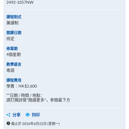
2492-1057NW
課程制式
兼讀制
開課日期
待定
修業期
4個星期
教學語言
粵語
課程費用
學費︰HK$2,600
**日期 / 時間 / 地點：
請打開詳情"閱讀更多"，參閱最下方
分享
列印
截止於 2026年6月22日 (星期一)