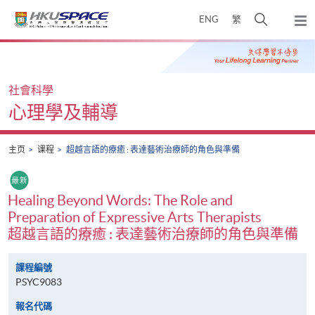
Skip
打
ENG
繁
to
弹
main
开
出
Main
content
搜
主
content
菜
寻
start
单
介
社會科學
面
心理學及輔導
主页
课程
超越言語的療癒 : 表達藝術治療師的角色與準備
Healing Beyond Words: The Role and
Preparation of Expressive Arts Therapists
超越言語的療癒 : 表達藝術治療師的角色與準備
課程編號
PSYC9083
報名代碼