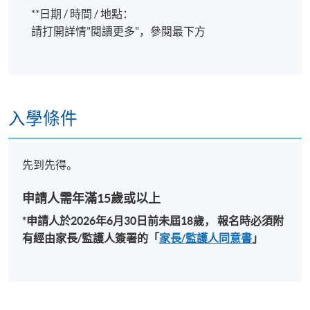
https://hkuspace.hku.hk/cht/admission/how-to-
**日期 / 時間 / 地點：
apply/entry-requirements/
請打開詳情"閱讀更多"，參閱最下方
申請人一般須要提供香港身份證（適用於本地申請
人）或護照（適用於非本地申請人）的信息，以供
入學評估和學生記錄之用。
若親自到報名中心報讀
證書課程，申請人必須出示香港身分證/護照以供
入學條件
核實；若透過郵寄申請，則須附上香港身分證或護
照的副本
。
課程不設補課，建議您在報讀課程前作好安排，以
先到先得。
避免時間衝突。若因報讀人數不足而取消課程，本
院將安排退款；但在其他情況下，則
不設退款，學
申請人需年滿15歲或以上
員也不能轉至其他班別或課程
。詳情請參閱：
*申請人於
2026
年6
月30
日前未屆
18
歲，
報名時必須附
https://hkuspace.hku.hk/cht/admission/how-to-
有經由家長
/
監護人簽署的「
家長
/
監護人同意書
」
apply/payment-methods/
課程是否舉行取決於報名人數，若成功舉行，
學員
將在開課前
7
至
3
天收到電郵，包含詳細的地點及
課室安排
。若您於開課前一星期內報名，請立刻聯