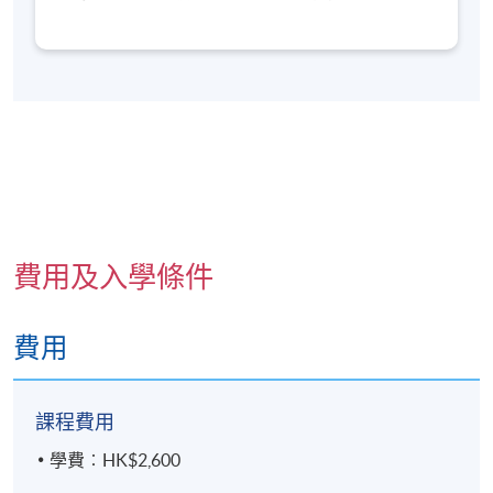
等）
香港及海外表達藝術治療碩士課程的基本入學要求
實習、臨床時數與義工經驗的重要性
規劃個人下一步：如果想由興趣走向專業，可以怎樣
開始？
學員
申請人需年滿15
歲或以
上
費用及入學條件
*申請人於2026年6月30日前未屆18歲， 報名時必須附
有經由家長/監護人簽署的「
家長/監護人同意書
」
。
費用
注意事項
如閣下有興趣報讀並是
香港永久居民或持有容許學
課程費用
習的有效簽證
(
如不確定，請於
報名前
向校方查
詢)，請按右上角的「立即報名」。入學申請將
按
學費︰HK$2,600
照先到先得的原則辦理
，詳情請參閱：