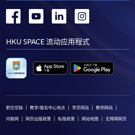
转
转
转
转
到
到
到
到
facebook
youtube
linkedin
instag
HKU SPACE 流动应用程式
职位空缺
教学/报名中心地点
学员网站
教师网站
内联网
网页出版政策
私隐政策
网站地图
无障碍网页