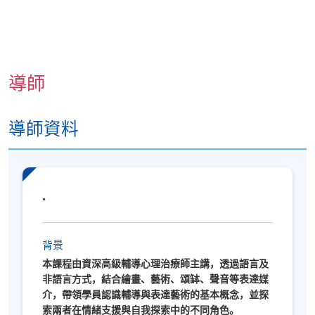
表達藝術治療師的工作日常
治療流程簡介：評估、設計活動、觀察與跟進
不同服務對象（兒童、青少年、成人、長者）的工作
導師
重點
了解專業界線與倫理（如保密、尊重及安全）
導師資料
體驗「治療師思維」
從創作中觀察情緒與需要：初步的「治療師視角」
.
簡單模擬：如何設計一個小小的「療癒活動」
小組匯報與回饋，練習表達與傾聽技巧
背景
成為表達藝術治療師的路向
本課程由資深高級輔導心理治療師主講，透過語言及
非語言方式，結合繪畫、藝術、頌缽、聲音等表達媒
介，帶領學員認識輔導與表達藝術的基本概念，並探
相關中學科目與大學課程（如心理學、社工、教育
索兩者在情緒支援與自我探索中的不同角色。