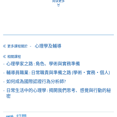
阅读更多
申請人如報讀兩個課程或以上，請細閱各個課程的上
地點
課時間地點，以免課時重疊，或因地點相距太遠而無
法上課。
金鐘教學中心
金鐘教學中心 (也可能在其他分校)，上課地點會於開
備註
課前開課前7至3天，以電郵方式通知學員
學費及學額不得轉讓他人。一經取錄，學生不得用
心理學及輔導
更多課程關於
已付的學費和已取得的學額轉讀其他課程，惟學院
相關課程
對特殊情況，可酌情處理。轉讀申請一經批准，學
心理學家之路 : 角色、學術與實務準備
生須要付港幣120元手續費。
輔導員職業 : 日常職責與準備之路 (學術・實務・個人)
學院在收妥費用後，會向申請人發出付款收據，惟
郵寄付款收據如若遺失，學院概不負責。
如何成為國際認證行為分析師?
付款收據只發一次。申請額外付款證明的收費為每
日常生活中的心理學 : 揭開我們思考、感覺與行動的秘
張港幣30元。請以劃線支票支付，抬頭註明「香
密
港大學專業進修學院」，並連同貼上郵票的回郵信
封及申請表交回本學院。補發的學費收據通常於課
程完結後寄出。
訂閱