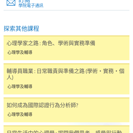
學院電子通訊
有關香港大學專業進修學院Summer School 的取錄方
法、學生須知、報名中心及其他相關資訊，請登入
Summer School 網頁
。
探索其他課程
心理學家之路 : 角色、學術與實務準備
心理學及輔導
輔導員職業 : 日常職責與準備之路 (學術・實務・個
人)
心理學及輔導
如何成為國際認證行為分析師?
心理學及輔導