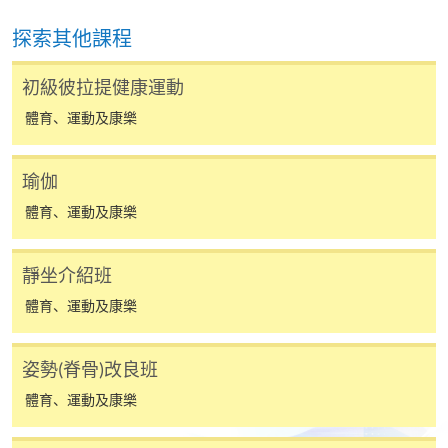
網上支付可通過「繳費靈」(PPS) (不適用於手機)、
探索其他課程
VISA 或 Mastercard、「微信支付」(Online WeChat
Pay) 、「支付寶」(Online Alipay) 或 「轉數快」(FPS)
初級彼拉提健康運動
繳付學費。
體育、運動及康樂
瑜伽
親身報名/郵遞
體育、運動及康樂
報讀新課程
靜坐介紹班
體育、運動及康樂
凡以「先到先得」為取錄方式的課程，請填妥
SF26報名表，親往
報名中心
或以郵遞方式連同學
費以及所需證明文件呈交。
姿勢(脊骨)改良班
體育、運動及康樂
[
下載報名表SF26
]