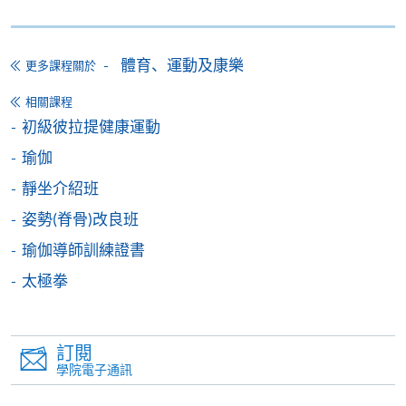
*香港大學專業進修學院Mastercard卡
持有人如欲享用十個
月免息分期付款優惠，必須親臨本學院設有報名服務的教
體育、運動及康樂
更多課程關於
學中心作付款安排。
相關課程
初級彼拉提健康運動
如欲了解如何於網上報讀新課程及繳費，請瀏覽網上
申請/報讀指南 :
瑜伽
靜坐介紹班
-
短期課程
姿勢(脊骨)改良班
-
個別學歷頒授課程
瑜伽導師訓練證書
太極拳
報讀同一學歷頒授課程內其他單元
個別課程為須報讀同一學歷頒授課程及其他單元或繳
訂閱
交下期學費的學員，提供網上服務，如學員就讀的課
學院電子通訊
程設有此服務，課程負責人會通知學員有關程序。