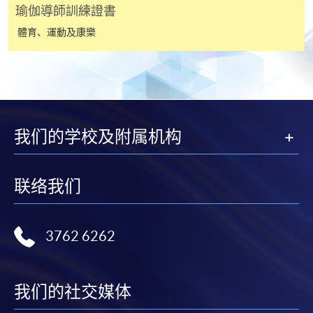
申請學歷頒授及專業課程可能需要其他資料，報名
瑜伽導師訓練證書
表可向報名中心或有關課程負責人索取。填妥申請
體育、運動及康樂
表格後，請連同報名費/學費以及所需證明文件親
往報名中心或以郵遞方式遞交。
報讀同一學歷頒授課程內其他單元
我们的学校及附属机构
​學院為學歷頒授課程特設「註冊及學費通知」，適
用於一般學歷頒授課程。
联络我们
課程負責人會為學員送上「註冊及學費通知」
(「通知」)，請填妥有關「通知」，並親往報名中
3762 6262
心或以郵遞方式，遞交「通知」及繳交所需費用。
有關繳費詳情，請參閱
付款方法
。如對報名程序有任
我们的社交媒体
何疑問，請詳閱個別課程資料，或聯絡有關課程負責
人或報名中心。