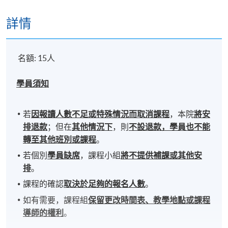
詳情
名額: 15人
學員須知
若
因報讀人數不足或特殊情況而取消課程
，本院
將安
排退款
；但在
其他情況下
，則
不設退款，學員也不能
轉至其他班別或課程
。
若個別
學員缺席
，課程小組
將不提供補課或其他安
排
。
課程的確認
取決於足夠的報名人數
。
如有需要，課程組
保留更改時間表、教學地點或課程
導師的權利
。