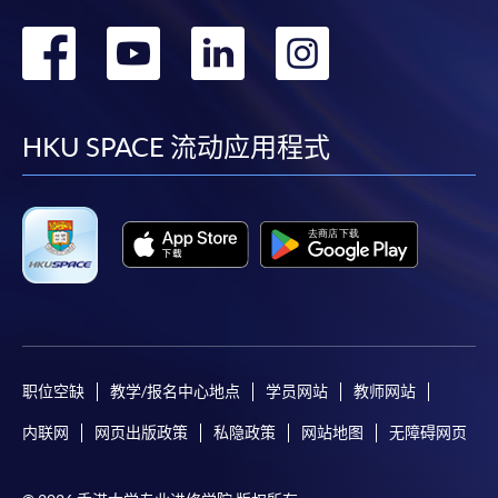
转
转
转
转
課程/科目報名注意事項:
到
到
到
到
選用網上報名服務必須在已接駁互聯網及支援
JavaScript程式瀏覽器的電腦上進行。建議選用
facebook
youtube
linkedin
instag
HKU SPACE 流动应用程式
Google Chrome瀏覽器。
申請人不應閒置申請超過10分鐘。否則，申請人
必須重新開始整個申請程序。
網上報名只支援「提早報讀優惠」。如需享用其他
報讀優惠，請親臨學院的報名中心報名。
在網上報名過程中，由於提交課程申請和付款在系
統處理上為兩個不同的程序，成功付款並不保證成
功被獲取錄。任何不成功的申請，課程組職員將儘
职位空缺
教学/报名中心地点
学员网站
教师网站
快與 閣下聯絡。
申請人應注意，不論親身或網上報讀，相同的課
内联网
网页出版政策
私隐政策
网站地图
无障碍网页
程/科目只可提交一次申請。
在網上報名過程中，付款成功後，網頁將顯示付款