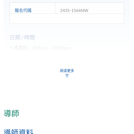
報名代碼
2435-1566NW
日期 / 時間
逢周四，8:00pm - 10:00pm
修業期
阅读更多
10 堂, 每堂 2小時
地點
港大保良何鴻燊社區書院
北角城教學中心
導師
*subject to be confirmed.
導師資料