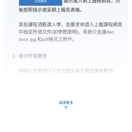
圖示進入網上服務網頁，然
後按照指示填妥網上報名表格。
某些課程須甄選入學，並要求申請人上載課程網頁
中指定所須文件(如學歷證明)。系統只支援doc,
docx, jpg 和pdf格式之附件。
繳交所需費用
申請人可使用以下方式繳交報名費或課程費用:
繳費靈網上服務
- 申請人須先開立繳費靈戶口及設
定繳費靈網上密碼。有關如何申請繳費靈戶口及密
碼，請瀏覽繳費靈網址
http://www.ppshk.com
。
阅读更多
*信用咭網上繳費服務
- 申請人可以 VISA 或
Mastercard（包括「香港大學專業進修學院
Mastercard卡」）繳付學費。