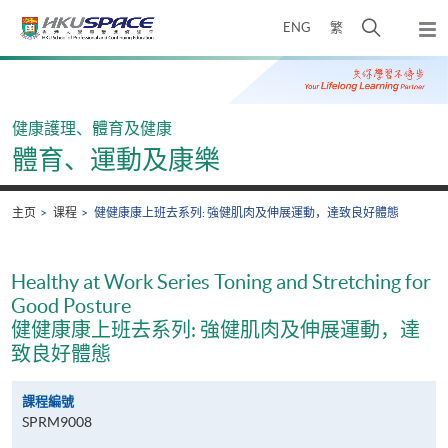
Skip
打
ENG
繁
to
弹
main
开
出
Main
content
搜
主
content
菜
寻
start
单
介
健康護理、體育及健康
面
體育、運動及康樂
主页
课程
健健康康上班去系列: 強健肌肉及伸展運動，達致良好體態
Healthy at Work Series Toning and Stretching for
Good Posture
健健康康上班去系列: 強健肌肉及伸展運動，達
致良好體態
課程編號
SPRM9008