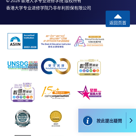
© 2026 香港大学专业进修学院 版权所有
確認。另外，確認電子郵件亦會發送到 閣下的電
香港大学专业进修学院乃非牟利担保有限公司
子郵件帳戶。請保留確定回條作日後查詢用途。
返回页首
除特殊情況(例如課程因報名人數不足而被取消)及
法例規定外，一切已繳費用，概不退還。
如須甄選入學，則正式收據並不可作為 閣下已獲
取錄的證明。學院將在截止報名日期後儘快通知申
請者是否獲取錄。落選的申請人將獲退還已繳交的
學費。
免責聲明
本學院為學院開設的其中一些課程提供在線服務的平台。雖然
本學院會力求在有關網頁上刊載的資訊正確和合時，但本學院
按此提出疑問
卻不能為這些資訊作出任何明確或隱含的保證。本學院尤其不
會保證下列各項：資訊並無侵犯版權，資訊可安全使用、資訊