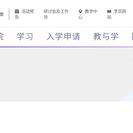
活动预
研讨会及工作
教学中
学员网
繁
告
坊
心
站
院
学习
入学申请
教与学