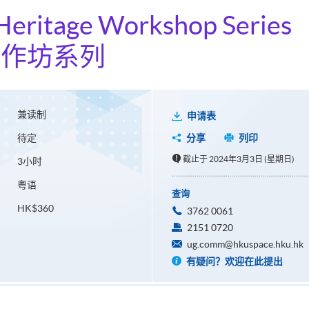
 Heritage Workshop Series
工作坊系列
兼读制
申请表
待定
分享
列印
截止于 2024年3月3日 (星期日)
3小时
粤语
查询
HK$360
3762 0061
2151 0720
ug.comm@hkuspace.hku.hk
有疑问？欢迎在此提出