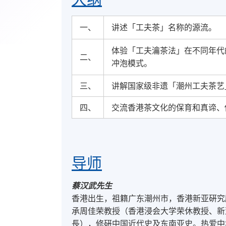
一、
讲述「工夫茶」名称的源流。
体验「工夫瀹茶法」在不同年代
二、
冲泡模式。
三、
讲解国家级非遗「潮州工夫茶艺
四、
交流香港茶文化的保育和真谛、
导师
蔡汉武先生
香港出生，祖籍广东潮州市，香港新亚硏究
承周佳荣教授（香港浸会大学荣休教授、新
⾧），修硏中国近代史及东南亚史。热爱中