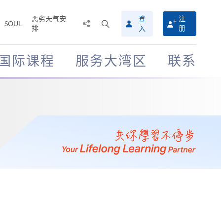
恶劣天气安
登
注
分
打
SOUL
排
册
入
享
开
至
搜
寻
国际课程
服务大湾区
联系
介
面