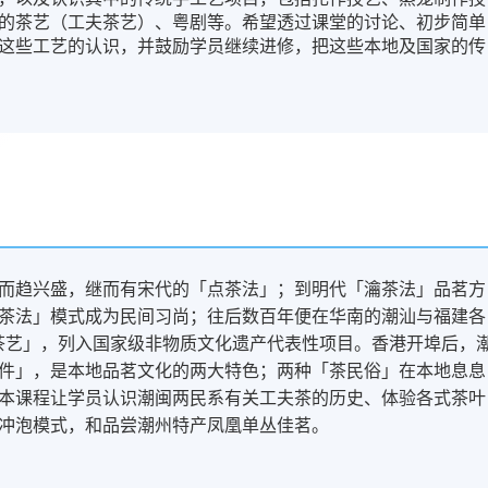
的茶艺（工夫茶艺）、粤剧等。希望透过课堂的讨论、初步简单
这些工艺的认识，并鼓励学员继续进修，把这些本地及国家的传
而趋兴盛，继而有宋代的「点茶法」；到明代「瀹茶法」品茗方
茶法」模式成为民间习尚；往后数百年便在华南的潮汕与福建各
夫茶艺」，列入国家级非物质文化遗产代表性项目。香港开埠后，
件」，是本地品茗文化的两大特色；两种「茶民俗」在本地息息
本课程让学员认识潮闽两民系有关工夫茶的历史、体验各式茶叶
冲泡模式，和品尝潮州特产凤凰单丛佳茗。