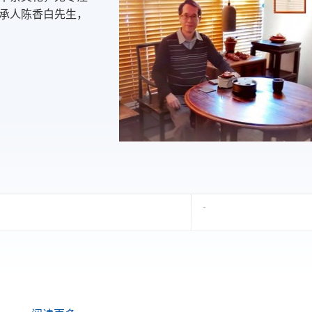
承人陈香白先生，
-