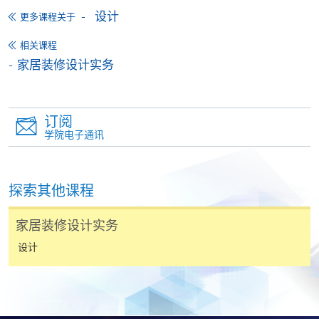
除本学院网页所列明的学费外，个别课程或有其他额
设计
更多课程关于
外收费，详情请联络有关学科职员。
相关课程
学费及学额不得转让他人。一经取录，学员不得转读
家居装修设计实务
其他课程，惟学院对特殊情况，可酌情处理。转读申
请一经批准，学员须缴付港币120元手续费。
学院对邮递失误而遗失的支票或本票、付款收据或个
订阅
人资料，概不负责。
学院电子通讯
若学员有意申请付款证明书，请把填妥之申请表、贴
上足够邮资的回邮信封、连同划线支票交回本学院。
每张收据申请费用为港币30 元。支票抬头注明「香
探索其他课程
港大学专业进修学院」。
家居装修设计实务
设计