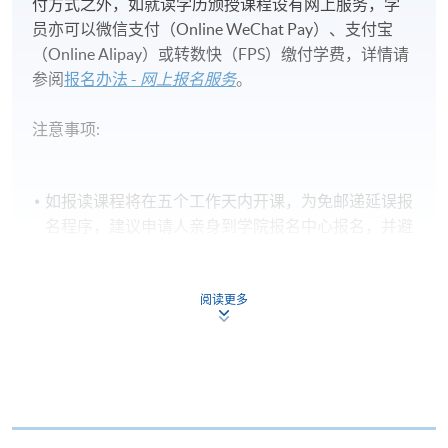
付方式之外，如就读学历颁授课程设有网上服务，学
员亦可以微信支付（Online WeChat Pay）、支付宝
（Online Alipay）或转数快（FPS）缴付学费，详情请
参阅
报名办法 -
网上报名服务
。
注意事项:
如报读课程将在五个工作天内开课，为免邮递延误报
名程序，建议申请人亲身到学院报名中心报名，并避
免使用支票付款。
除由学院裁定的特殊情况（例如课程因报名人数不足
阅读更多
而取消）之外，一切已缴费用概不退还。如获学院批
准退还款项，以现金、易办事、微信支付、支付宝、
支票或缴费灵（只限网上付款）方式缴交之款项，将
以支票退款；以信用卡缴交之款项，退款将直接退还
到支付款项时使用的信用卡户口。