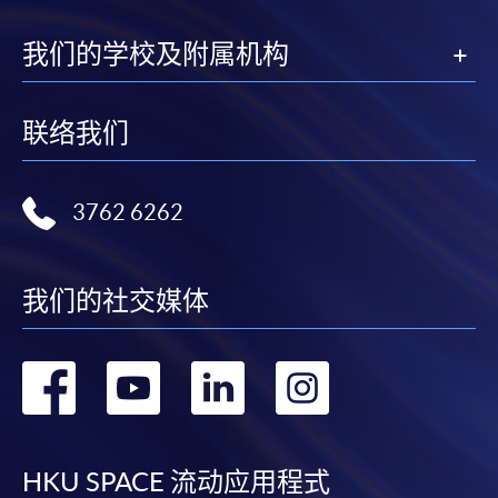
我们的学校及附属机构
联络我们
3762 6262
我们的社交媒体
转
转
转
转
到
到
到
到
facebook
youtube
linkedin
instag
HKU SPACE 流动应用程式