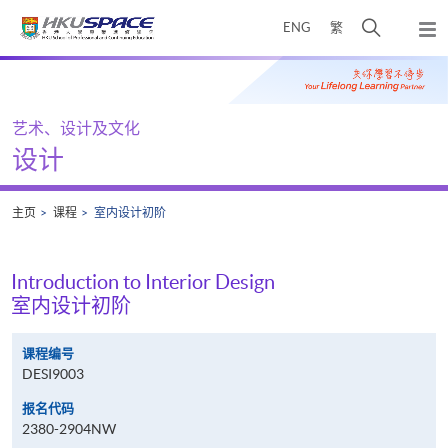
Skip
打
ENG
繁
to
弹
main
开
出
Main
content
搜
主
content
菜
寻
start
单
介
艺术、设计及文化
面
设计
主页
课程
室内设计初阶
Introduction to Interior Design
室内设计初阶
课程编号
DESI9003
报名代码
2380-2904NW