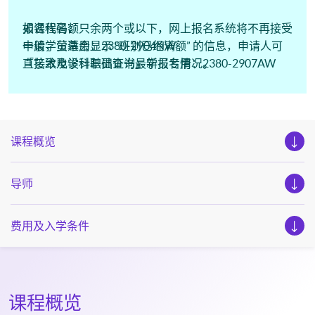
报名代码：
如课程名额只余两个或以下，网上报名系统将不再接受
一般学员适用：2380-2904NW
申请，萤幕会显示 “班别已经满额” 的信息，申请人可
「艺术及设计基础证书」学员专用：2380-2907AW
直接致电学科职员查询最新报名情况。
课程概览
导师
费用及入学条件
课程概览