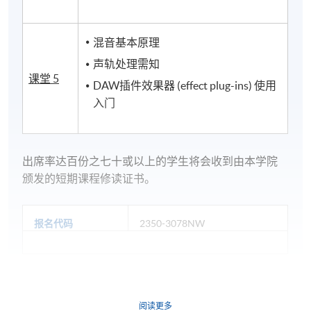
混音基本原理
声轨处理需知
课堂
5
DAW插件效果器
(effect plug-ins)
使用
入门
出席率达百份之七十或以上的学生将会收到由本学院
颁发的短期课程修读证书。
报名代码
2350-3078NW
日期 / 时间
阅读更多
逢周五，7:00pm - 9:00pm