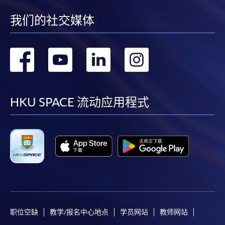
我们的社交媒体
转
转
转
转
到
到
到
到
facebook
youtube
linkedin
instag
HKU SPACE 流动应用程式
职位空缺
教学/报名中心地点
学员网站
教师网站