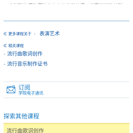
如报读课程将在五个工作天内开课，为免邮递延误报
名程序，建议申请人亲身到学院报名中心报名，并避
免使用支票付款。
除由学院裁定的特殊情况（例如课程因报名人数不足
表演艺术
更多课程关于
而取消）之外，一切已缴费用概不退还。如获学院批
相关课程
准退还款项，以现金、易办事、微信支付、支付宝、
流行曲歌词创作
支票或缴费灵（只限网上付款）方式缴交之款项，将
以支票退款；以信用卡缴交之款项，退款将直接退还
流行音乐制作证书
到支付款项时使用的信用卡户口。
除本学院网页所列明的学费外，个别课程或有其他额
外收费，详情请联络有关学科职员。
订阅
学院电子通讯
学费及学额不得转让他人。一经取录，学员不得转读
其他课程，惟学院对特殊情况，可酌情处理。转读申
请一经批准，学员须缴付港币120元手续费。
探索其他课程
学院对邮递失误而遗失的支票或本票、付款收据或个
人资料，概不负责。
流行曲歌词创作