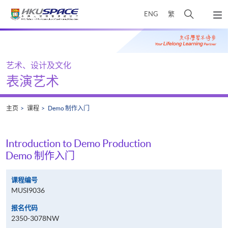
Skip
打
ENG
繁
to
弹
main
开
出
Main
content
搜
主
content
菜
寻
start
单
介
艺术、设计及文化
面
表演艺术
主页
课程
Demo 制作入门
Introduction to Demo Production
Demo 制作入门
课程编号
MUSI9036
报名代码
2350-3078NW