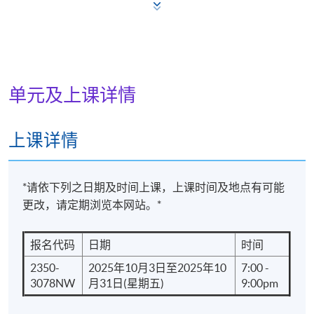
修业期
5 讲
每讲2小时
单元及上课详情
地点
上课详情
港大保良何鸿燊社区书院
*请依下列之日期及时间上课，上课时间及地点有可能
更改，请定期浏览本网站。*
报名代码
日期
时间
2350-
2025年10月3日至2025年10
7:00 -
3078NW
月31日(星期五)
9:00pm