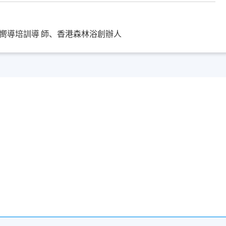
嚮導培訓導 師、香港森林浴創辦人