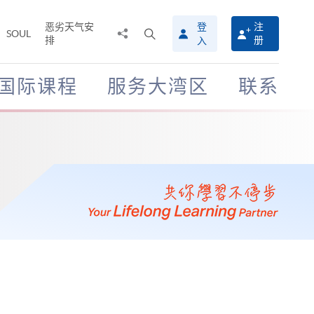
恶劣天气安
登
注
分
打
SOUL
排
册
入
享
开
至
搜
寻
国际课程
服务大湾区
联系
介
面