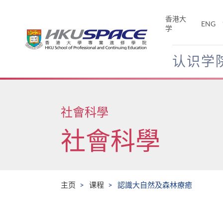
Skip
to
香港大
ENG
main
学
content
认识学
Main
content
start
社會科學
社會科學
主页
课程
認識大自然及森林療癒