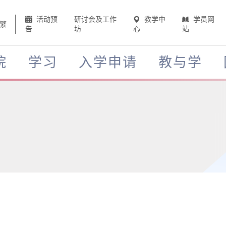
活动预
研讨会及工作
教学中
学员网
繁
告
坊
心
站
院
学习
入学申请
教与学