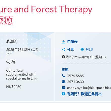
ure and Forest Therapy
療癒
兼讀制
申請表
2026年9月12日 (星期
分享
列印
六)
截止於 2026年9月1日 (星期二)
9小時
查詢
Cantonese,
supplemented with
2975 5685
special terms in Eng
2571 0630
HK$2280
candy.nyc.liu@hkuspace.hku
有疑問？歡迎在此提出