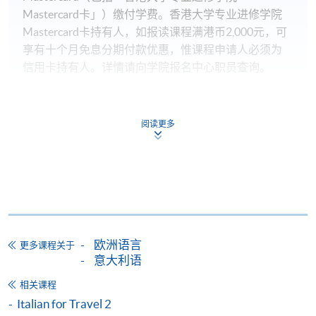
Mastercard卡」）缴付学费。香港大学专业进修学院
Mastercard卡持有人，如报读课程满港币2,000元，可
享有十个月免息分期付款优惠，惟课程申请人必须为
信用卡持有人。详情请向学院报名中心职员查询。
4. 网上缴费服务
大部份公开招生的课程（以先到先得形式报名）及个
阅读更多
别学历颁授课程提供网上报名/注册服务，申请人可在
网上使用「缴费灵」（不适用於手机）、VISA或
Mastercard缴付有关课程的报名费或学费。除上述支
付方式之外，如就读学历颁授课程设有网上服务，学
员亦可以微信支付（Online WeChat Pay）、支付宝
（Online Alipay）或转数快（FPS）缴付学费，详情请
欧洲语言
更多课程关于
参阅
报名办法 -
网上报名服务
。
意大利语
注意事项:
相关课程
Italian for Travel 2