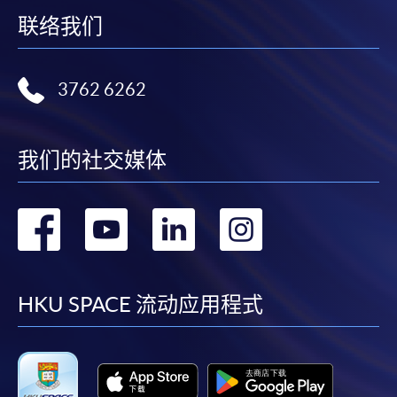
联络我们
3762 6262
我们的社交媒体
转
转
转
转
到
到
到
到
facebook
youtube
linkedin
instag
HKU SPACE 流动应用程式