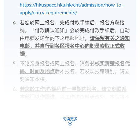
https://hkuspace.hku.hk/cht/admission/how-to-
apply/entry-requirements/
若您於网上报名，完成付款手续后，报名方获接
纳。「付款确认通知」会於完成付款手续后，自动
由电脑发送至阁下之电邮地址，
请保留有关之通知
电邮，并自行到各区报名中心向职员索取正式收
据
；
不论亲身报名或网上报名，请务必
核实清楚报名代
码、时间及地点
后才报名；若发现报错班别，请立
刻通知本校。
若您於工作坊/课程前一星期内报名，请立刻联系
本部门以作跟进
。除工作坊资料更改外，本院将不
会另发通知，参与者须按时到指定地点出席。
工作坊/课程前约一星期，参与者会收到一封电子
阅读更多
邮件，其中包含安排细节和重要事项
，所有需要的
材料将在工作坊第一节中提供。
若因参与人数不足而取消工作坊，本院将安排退