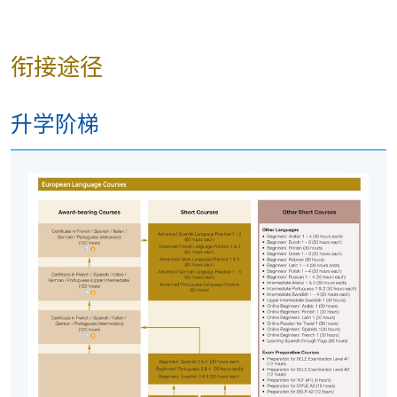
款；但在其他情况下，则
不设退款，申请者也不能
转至其他班别、课程或工作坊
。
衔接途径
若个别参与者缺席，本院将不提供补课或其他安
排。
升学阶梯
报名代码
2450-1921NW
开课日期
2026年10月16日 (星期五)
时间
6:45pm - 9:45pm
地点
HKU SPACE Po Leung Kuk Stanley Ho
Community College (HPSHCC) Campus, 66
Leighton Road, Causeway Bay, Hong Kong.
现时接受报名
修业期
十讲, 合共三十小时