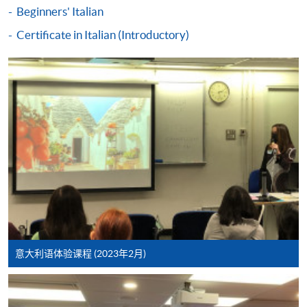
Beginners' Italian
如报读课程将在五个工作天内开课，为免邮递延误报
名程序，建议申请人亲身到学院报名中心报名，并避
Certificate in Italian (Introductory)
免使用支票付款。
除由学院裁定的特殊情况（例如课程因报名人数不足
而取消）之外，一切已缴费用概不退还。如获学院批
准退还款项，以现金、易办事、微信支付、支付宝、
支票或缴费灵（只限网上付款）方式缴交之款项，将
以支票退款；以信用卡缴交之款项，退款将直接退还
到支付款项时使用的信用卡户口。
除本学院网页所列明的学费外，个别课程或有其他额
外收费，详情请联络有关学科职员。
学费及学额不得转让他人。一经取录，学员不得转读
其他课程，惟学院对特殊情况，可酌情处理。转读申
意大利语体验课程 (2023年2月)
请一经批准，学员须缴付港币120元手续费。
学院对邮递失误而遗失的支票或本票、付款收据或个
人资料，概不负责。