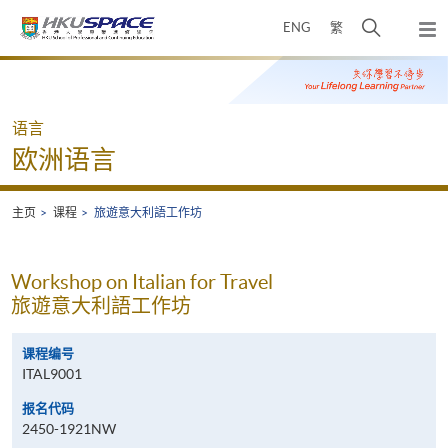
Skip
打
ENG
繁
to
弹
main
开
出
Main
content
搜
主
content
菜
寻
start
单
介
语言
面
欧洲语言
主页
课程
旅遊意大利語工作坊
Workshop on Italian for Travel
旅遊意大利語工作坊
课程编号
ITAL9001
报名代码
2450-1921NW