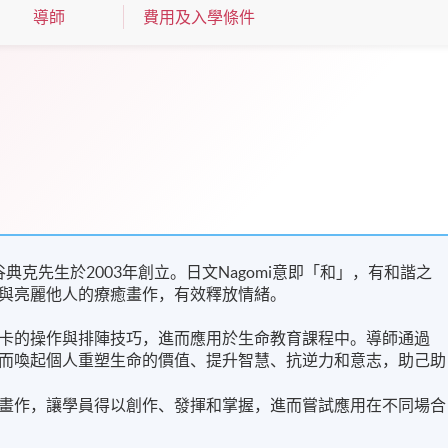
導師
費用及入學條件
由日本細谷典克先生於2003年創立。日文Nagomi意即「和」，有和諧之
與亮麗他人的療癒畫作，有效釋放情緒。
卡的操作與排陣技巧，進而應用於生命教育課程中。導師通過
而喚起個人重塑生命的價值、提升智慧、抗逆力和意志，助己助
畫作，讓學員得以創作、發揮和掌握，進而嘗試應用在不同場合