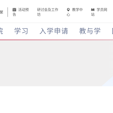
活动预
研讨会及工作
教学中
学员网
繁
告
坊
心
站
院
学习
入学申请
教与学