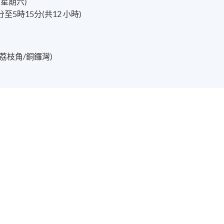
(星期六)
至5時15分(共12 小時)
荔枝角/銅鑼灣)