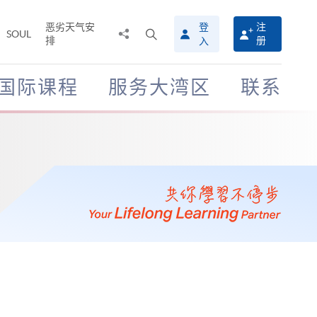
恶劣天气安
登
注
分
打
SOUL
排
册
入
享
开
至
搜
寻
国际课程
服务大湾区
联系
介
面