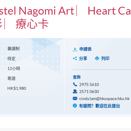
astel Nagomi Art ︳Heart Ca
 ︳療心卡
兼讀制
申請表
待定
分享
列印
12小時
查詢
粵語
2975 5610
HK$1,980
2571 0630
cindy.lam@hkuspace.hku.hk
有疑問？歡迎在此提出