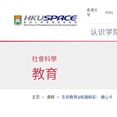
Skip
to
香港大
ENG
main
学
content
认识学
Main
content
start
社會科學
教育
主页
课程
生命教育@和諧粉彩 ︳療心卡