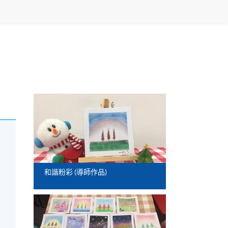
和諧粉彩 (導師作品)