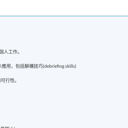
。
及個人工作。
括解構技巧(debriefing skills)
的可行性。