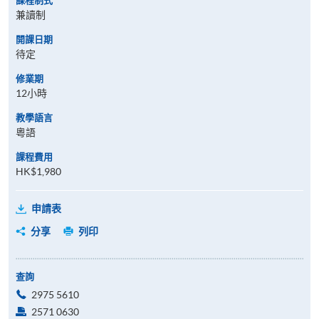
課程制式
兼讀制
開課日期
待定
修業期
12小時
教學語言
粵語
課程費用
HK$1,980
申請表
分享
列印
查詢
2975 5610
2571 0630