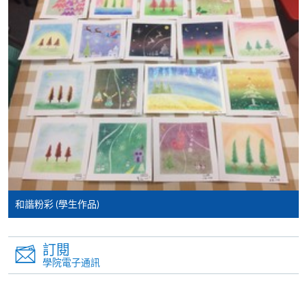
​學院為學歷頒授課程特設「註冊及學費通知」，適
用於一般學歷頒授課程。
課程負責人會為學員送上「註冊及學費通知」
(「通知」)，請填妥有關「通知」，並親往報名中
心或以郵遞方式，遞交「通知」及繳交所需費用。
有關繳費詳情，請參閱
付款方法
。如對報名程序有任
何疑問，請詳閱個別課程資料，或聯絡有關課程負責
人或報名中心。
課程/科目報名注意事項:
和諧粉彩 (學生作品)
選用網上報名服務必須在已接駁互聯網及支援
JavaScript程式瀏覽器的電腦上進行。建議選用
訂閱
Google Chrome瀏覽器。
學院電子通訊
申請人不應閒置申請超過10分鐘。否則，申請人
必須重新開始整個申請程序。