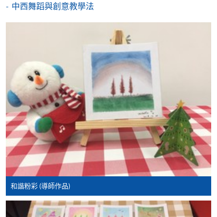
中西舞蹈與創意教學法
報讀新課程
凡以「先到先得」為取錄方式的課程，請填妥
SF26報名表，親往
報名中心
或以郵遞方式連同學
費以及所需證明文件呈交。
[
下載報名表SF26
]
申請學歷頒授及專業課程可能需要其他資料，報名
表可向報名中心或有關課程負責人索取。填妥申請
表格後，請連同報名費/學費以及所需證明文件親
往報名中心或以郵遞方式遞交。
和諧粉彩 (導師作品)
報讀同一學歷頒授課程內其他單元