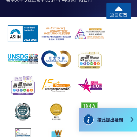
香港大学专业进修学院乃非牟利担保有限公司
學專業進修學院」。支票背面請寫上課程名稱及申請
人姓名。 閣下可：
返回页首
親臨學院各報名中心遞交劃線支票、報名表格及有關
證明文件；
或可將上述文件一併寄交各報名中心，信封上請註明
「報讀課程」，惟學院對郵遞失誤而遺失的支票及個
人資料概不負責。
3. VISA / Mastercard
申請人可親臨學院任何一所報名中心，以 VISA 或
Mastercard（包括「香港大學專業進修學院
Mastercard卡」）繳付學費。香港大學專業進修學院
Mastercard卡持有人，如報讀課程滿港幣2,000元，可
按此提出疑問
享有十個月免息分期付款優惠，惟課程申請人必須為
信用卡持有人。詳情請向學院報名中心職員查詢。