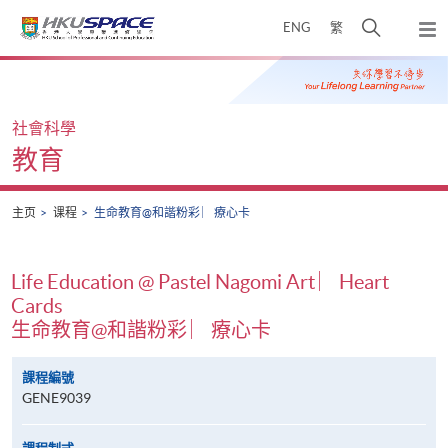
Skip
打
ENG
繁
to
弹
main
开
出
Main
content
搜
主
content
菜
寻
start
单
介
社會科學
面
教育
主页
课程
生命教育@和諧粉彩 ︳療心卡
Life Education @ Pastel Nagomi Art ︳Heart
Cards
生命教育@和諧粉彩 ︳療心卡
課程編號
GENE9039