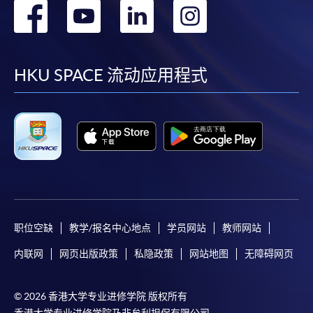
转
转
转
转
（3）付款的網關在完成網上付款時出現的故障、失靈、或失
誤；（4）任何由付款的網關引起或與付款的網關相關的原
到
到
到
到
因，包括未獲授權進入、資料傳送的改動、任何非法行為等。
facebook
youtube
linkedin
instag
HKU SPACE 流动应用程式
以上中文本純作參考之用，如內容與英文版本有任何歧義，一
切以英文版本為準。
付款方法
1. 現金、「易辦事」（EPS）、微信支付
(WeChat Pay) 或支付寶(Alipay)
申請人可親臨學院任何一所報名中心，以現金、「易
职位空缺
教学/报名中心地点
学员网站
教师网站
辦事」、微信支付（WeChat Pay）或支付寶
内联网
网页出版政策
私隐政策
网站地图
无障碍网页
（Alipay） 繳付學費。
2. 支票或銀行本票
© 2026 香港大学专业进修学院 版权所有
如以劃線支票或銀行本票繳付，抬頭請註明「香港大