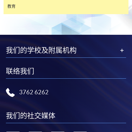
學費。
教育
免責聲明
本學院為學院開設的其中一些課程提供在線服務的平台。雖然
我们的学校及附属机构
本學院會力求在有關網頁上刊載的資訊正確和合時，但本學院
卻不能為這些資訊作出任何明確或隱含的保證。本學院尤其不
會保證下列各項：資訊並無侵犯版權，資訊可安全使用、資訊
联络我们
準確、資訊適合任何目的、資訊不含電腦病毒等。
本學院（包括其僱員及附屬機構）對你在網上付款而由下列原
3762 6262
因所導致的任何損失，一概不負責；上述原因包括：（1）由
付款銀行或獨立商戶因為付款的網關在處理付款的信用卡、付
款卡、智能卡或其他付款的設施時出現任何信息或資訊傳送的
我们的社交媒体
失誤、延誤、中斷、中止、或限制（2）從付款的網關傳送而
來的任何信息或資訊中出現的疏忽、錯誤、誤差或遺漏；