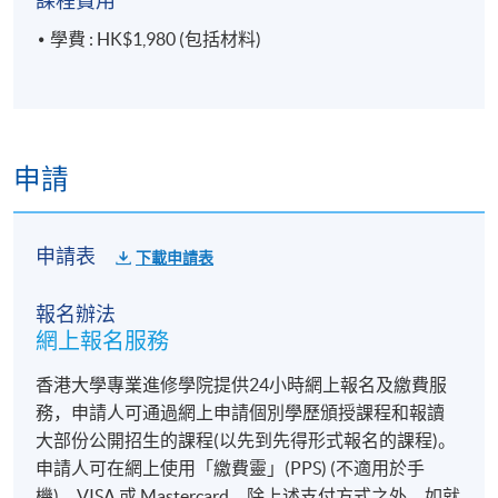
課程費用
學費 : HK$1,980 (包括材料)
申請
申請表
下載申請表
報名辦法
網上報名服務
香港大學專業進修學院提供24小時網上報名及繳費服
務，申請人可通過網上申請個別學歷頒授課程和報讀
大部份公開招生的課程(以先到先得形式報名的課程)。
申請人可在網上使用「繳費靈」(PPS) (不適用於手
機)、VISA 或 Mastercard。除上述支付方式之外，如就