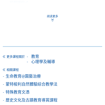
-
短期課程
-
個別學歷頒授課程
阅读更多
報讀同一學歷頒授課程內其他單元
個別課程為須報讀同一學歷頒授課程及其他單元或繳
交下期學費的學員，提供網上服務，如學員就讀的課
程設有此服務，課程負責人會通知學員有關程序。
教育
更多課程關於
心理學及輔導
網上支付可通過「繳費靈」(PPS) (不適用於手機)、
VISA 或 Mastercard、「微信支付」(Online WeChat
相關課程
Pay) 、「支付寶」(Online Alipay) 或 「轉數快」(FPS)
生命教育@園藝治療
繳付學費。
蒙特梭利自然體驗綜合教學法
特殊教育文憑
歷史文化及古蹟教育導賞課程
親身報名/郵遞