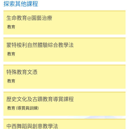
探索其他課程
網上報名只支援「提早報讀優惠」。如需享用其他
報讀優惠，請親臨學院的報名中心報名。
生命教育@園藝治療
在網上報名過程中，由於提交課程申請和付款在系
教育
統處理上為兩個不同的程序，成功付款並不保證成
功被獲取錄。任何不成功的申請，課程組職員將儘
快與 閣下聯絡。
蒙特梭利自然體驗綜合教學法
申請人應注意，不論親身或網上報讀，相同的課
教育
程/科目只可提交一次申請。
在網上報名過程中，付款成功後，網頁將顯示付款
特殊教育文憑
確認。另外，確認電子郵件亦會發送到 閣下的電
教育
子郵件帳戶。請保留確定回條作日後查詢用途。
除特殊情況(例如課程因報名人數不足而被取消)及
歷史文化及古蹟教育導賞課程
法例規定外，一切已繳費用，概不退還。
教育 (導賞員訓練)
如須甄選入學，則正式收據並不可作為 閣下已獲
取錄的證明。學院將在截止報名日期後儘快通知申
請者是否獲取錄。落選的申請人將獲退還已繳交的
中西舞蹈與創意教學法