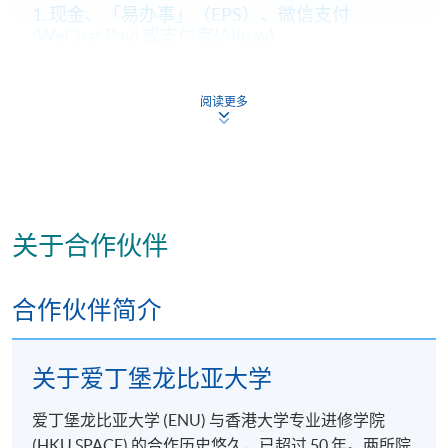
1. 现金、「易办事」（EPS）、微信支付
教材。您所选择的个性化且独特的专案主题，可让您
(WeChat Pay) 或支付宝(Alipay)
运用「经理人技能」单元中所介绍的方法与技巧，独
立研究并获取与专案相关的详细知识。本课程着重于
申请人可亲临学院任何一所报名中心，以现金、「易
个人发展，并展示与研究生课程相称的关键研究技
办事」、微信支付（WeChat Pay）或支付宝
阅读更多
能。虽然您会接受监督，但监督人的角色主要是促进
（Alipay） 缴付学费。
和指导，而您则要主动吸收和分析相关文献，从而设
2. 支票或银行本票
计和执行适当的研究。製作专案、批判性地思考所进
行的研究并提出有力且以证据为基础的论点，是本单
如以划线支票或银行本票缴付，抬头请注明「香港大
元的最终目标。虽然专案是特定学科的专案，但专案
学专业进修学院」。支票背面请写上课程名称及申请
关于合作伙伴
中使用的技能可以转移，并与您目前或未来组织中可
人姓名。 阁下可：
能遇到的各种情况相关。您可以在 VLE 上找到许多范
例以提供支援，MBA 专案手册中也提供了撰写专案的
合作伙伴简介
亲临学院各报名中心递交划线支票、报名表格及有关
指引。
证明文件；
或可将上述文件一并寄交各报名中心，信封上请注明
关于爱丁堡龙比亚大学
「报读课程」，惟学院对邮递失误而遗失的支票及个
分支单元
人资料概不负责。
爱丁堡龙比亚大学 (ENU) 与香港大学专业进修学院
(HKU SPACE) 的合作历史悠久，已超过 50 年。两所院