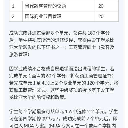
1
当代款客管理的议题
20
课程修业期及教学模式
2
国际商业节目管理
20
成功完成并通过全部 8 个单元，获得共 180 个学分
后，学生将视其所选的进修途径，获得由爱丁堡龙比
完成工商管理硕士课程所需时间最短为 21 个月，最长
亚大学颁发的以下证书之一：工商管理硕士（款客及
为 33 个月。
旅游管理）
课程以兼读模式授课。採用成果导向的学习方式。依
因学业成绩不合格或自愿退学而退出课程的学生，若
据不同的学习路径，会结合个人作业、案例研究作
完成单元 1 至 4 的 60 个学分，将获颁工商管理证书；
业、测验和专案，以达到个别单元的学习成果和课程
若完成单元 1 至 4 加上 2 个专业单元的 120 个学分，将
学习成果的要求。
获颁工商管理文凭。这些中级奖项的授予基于爱丁堡
龙比亚大学的酌情权和政策。
学生每个学期最多可从单元 1 至 6 中选修两个单元。学
生可在第四学期修读单元 7，成功完成前 7 个单元后，
学生每个学期最多可从单元 1-6 中选修 2 个单元。学生
便可进入 MBA 专案。(MBA 专案可在一个或两个学期
可在第四学期修读单元 7，成功完成前 7 个单元后，即
内完成）。根据学生的学习进度，完成全部 8 个单元通
可进入 MBA 专案。(MBA 专案可在一个或两个学期内
常需要 21-33 个月。