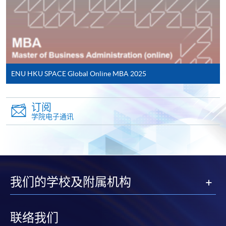
请一经批准，学员须缴付港币120元手续费。
学院对邮递失误而遗失的支票或本票、付款收据或个
报告/论文/个案研究
人资料，概不负责。
Unite 期末进度测试
若学员有意申请付款证明书，请把填妥之申请表、贴
资料分析报告 (商业决策资料分析单元)
上足够邮资的回邮信封、连同划线支票交回本学院。
MBA 专案
ENU HKU SPACE Global Online MBA 2025
每张收据申请费用为港币30 元。支票抬头注明「香
港大学专业进修学院」。
就 MBA 专案而言，学生需提交一份 15,000 字的管理
订阅
报告，不包括参考目录与参考书目。
学院电子通讯
毕业证书
我们的学校及附属机构
成功完成并通过全部 8 个单元，共 180 个学分后，学
生将视其选择的进修途径，获得由爱丁堡龙比亚大学
联络我们