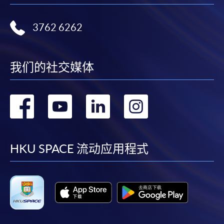
颁发的下列毕业证书之一：工商管理硕士 （款客及旅
游管理）
3762 6262
因学业成绩不合格或自愿退学而退出课程的学生，若
完成单元 1 至 4 的 60 个学分，将获颁工商管理证书；
若完成单元 1 至 4 加上 2 个专业单元的 120 个学分，将
我们的社交媒体
获颁工商管理文凭。这些中级奖项的授予是基于爱丁
堡龙比亚大学的酌情权和政策。
转
转
转
转
到
到
到
到
地点
facebook
youtube
linkedin
instag
HKU SPACE 流动应用程式
100%线上授课，每週提供现场学术支援。
常见问题
1.
爱丁堡龙比亚大学排名如何？