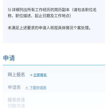
的关係；团队领导；真实和可持续领导。
5) 详细列出所有工作经历的简历副本（请包含职位名
5) 用于商业决策的资料分析
称、职位描述、起止日期及工作地点）
资料素养和批判性评估资讯的能力是负责任的企业管
未满足上述要求的申请人将视具体情况个案处理。
理的关键技能。资料分析是一个过程，包括提出研究
问题，以及获取和分析有助于回答该问题所需的资
料。在本单元中，您将学习如何实际提出商业研究问
题，并取得和分析资料以回答该问题。您将学习商业
资料和资讯的主要来源，以及如何透过调查设计，为
申请
特定专案目的建立资料。您将学习研究人员必须採取
的实务步骤，以便从资料中建立有用的商业资讯，以
及如何以易于理解的方式将这些资讯视觉化。您将掌
网上报名
立即报名
握获取、探索和分析定量及定性资料所需的工具、方
法和技能。
申请表
下载申请表
6) MBA专案
报名办法
付款方法
本单元不包含特定主题内容，因此不会正式传授任何