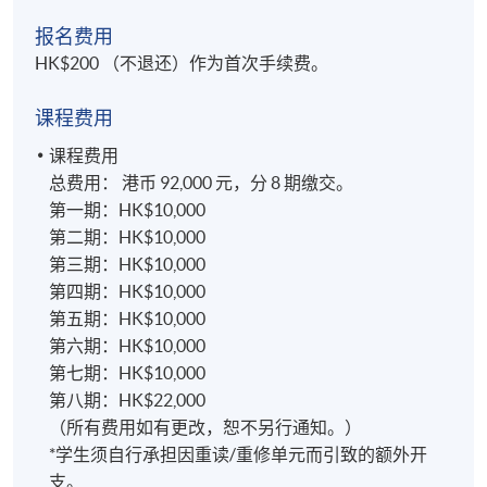
报名费用
2) 管理与组织变革
HK$200 （不退还）作为首次手续费。
本单元所涵盖的材料与两大研究领域有关：检视组织
课程费用
行为，包括态度、认知、动机、群体、团队和领导能
力；以及瞭解管理流程，并发展在人员和流程管理方
课程费用
面的重要技能 - 例如企业社会责任。变革管理日益重
总费用： 港币 92,000 元，分 8 期缴交。
要，因此您将透过检视渐进式变革与转型变革，以及
第一期：HK$10,000
权力、政治与冲突的重要性来研究此主题。本单元着
第二期：HK$10,000
重于人在工作环境中的行为，强调了解人在变革管理
第三期：HK$10,000
过程中的担任的角色和重要性。在快速发展的商业环
第四期：HK$10,000
境中，您将瞭解工作组织的动态，特别是组织文化的
第五期：HK$10,000
重要性。反过来说，这也会培养您规划和推行可持续
第六期：HK$10,000
的全系统变革方案的能力。
第七期：HK$10,000
第八期：HK$22,000
3) 全球商业经济与金融
（所有费用如有更改，恕不另行通知。）
*学生须自行承担因重读/重修单元而引致的额外开
现今大多企业都需要在各种经济环境中运作，其领导
支。