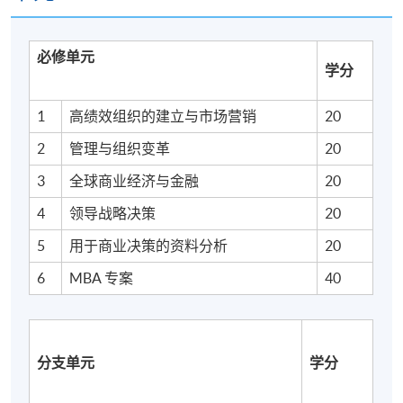
自主选择、设计并执行个人、以问题为基础且有时间
限制的管理研究作业。
透过使用 VLE 及相关软体，建立资讯与通讯科技的专
必修单元
学分
业知识。
1
高绩效组织的建立与市场营销
20
2
管理与组织变革
20
3
全球商业经济与金融
20
详情
4
领导战略决策
20
5
用于商业决策的资料分析
20
概览
6
MBA 专案
40
本课程定于香港资历架构 (HKQF) 第 6 级 (指示性)。课
程包括 7 个单元，每个单元 20 学分，以及 1 个单元 40
分支单元
学分
学分，合共 180 学分。