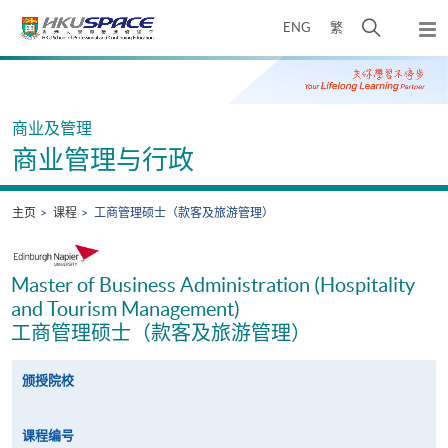
Skip
打
ENG
繁
to
弹
main
开
出
Main
content
搜
主
content
菜
寻
start
单
介
商业及管理
面
商业管理与行政
主页
课程
工商管理硕士（款客及旅游管理）
Master of Business Administration (Hospitality
and Tourism Management)
工商管理硕士（款客及旅游管理）
颁授院校
课程编号