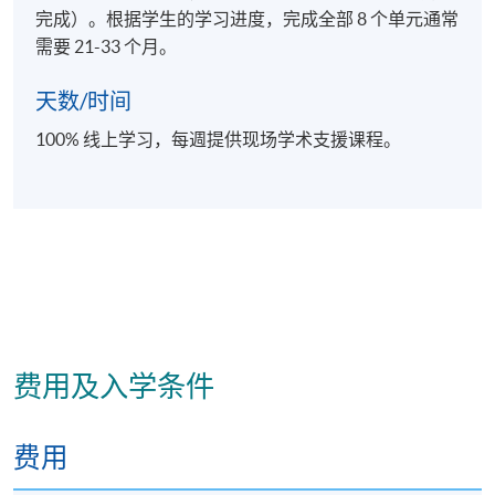
完成）。根据学生的学习进度，完成全部 8 个单元通常
需要 21-33 个月。
核心单元
天数/时间
100% 线上学习，每週提供现场学术支援课程。
1) 高绩效组织的建立与市场营销
本单元介绍多种可用于衡量组织成功与否的工具 - 着重
于营运、供应链和行销策略。将使用多种模型和框
架。Kaplan 和 Norton 的 Balanced Scorecard 提供了一
套快速而全面的业务衡量方法。此外，也会使用欧洲
品质管理基金会 (EFQM) 的卓越模型。这些都是用来整
费用及入学条件
理反映企业策略地位的重要元素。利用理论概念和模
组，探索在竞争环境中制定行销策略。了解宏观环境
及其对行销策略的影响，并着重于建立和维护与顾客
费用
的关係、管理真正的品牌、在全球行销中做出策略决
定，以及持续行销和新兴问题。