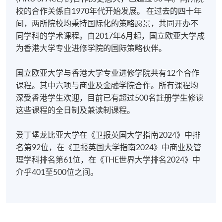
3. VISA / Mastercard
校的合作关係自1970年代开始发展。 在过去的四十年
1)当代款客管理的议题
间，两所院校均秉持国际化的策略愿景，共同开办不
申请人可亲临学院任何一所报名中心，以 VISA 或
同学科的学术课程。自2017年6月起，国立欧亚大学成
Mastercard（包括「香港大学专业进修学院
本单元研究人口变化和消费者需求和期望的趋势。媒
为香港大学专业进修学院的国际策略伙伴。
Mastercard卡」）缴付学费。香港大学专业进修学院
体的角色和影响力日益增强。全球化的新兴影响。分
Mastercard卡持有人，如报读课程满港币2,000元，可
时度假和巡航等新的成长领域。营运模式和供应链的
国立欧亚大学与香港大学专业进修学院共有12个合作
享有十个月免息分期付款优惠，惟课程申请人必须为
变化。活动和节日的成长以及酒店业与活动和节日之
课程。其中六项与商业及金融学院合作。所有课程均
信用卡持有人。详情请向学院报名中心职员查询。
间的相互关係。策略联盟的性质。产业与环境的关係
深受香港学生欢迎，目前已有超过500名註册学生修读
以及永续发展议题。新兴的营销策略和分销挑战。充
4. 网上缴费服务
这些课程的全日制及兼读制课程。
分利用资讯和通讯技术的潜力。酒店业劳动力的性质
大部份公开招生的课程（以先到先得形式报名）及个
正在改变。解决恐怖主义及相关安全问题。诉讼文化
爱丁堡龙比亚大学在《卫报英国大学指南2024》中排
别学历颁授课程提供网上报名/注册服务，申请人可在
日益盛行。
名第92位，在《卫报英国大学指南2024》中商业及管
网上使用「缴费灵」（不适用於手机）、VISA或
理学科排名第61位，在《THE世界大学排名2024》中
Mastercard缴付有关课程的报名费或学费。除上述支
2) 国际商业节目管理
介乎401至500位之间。
付方式之外，如就读学历颁授课程设有网上服务，学
员亦可以微信支付（Online WeChat Pay）、支付宝
会议产业在全球经济中具有举足轻重的地位 (Davidson
（Online Alipay）或转数快（FPS）缴付学费，详情请
and Cope, 2003)。商务活动在为目的地创造旅游收入
参阅
报名办法 -
网上报名服务
。
方面扮演重要角色，从而促进经济繁荣。在本单元