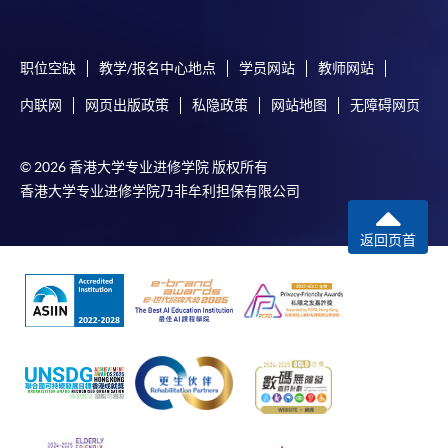
爱丁堡龙比亚大学在《2024 年卫报英国大学指
南》中排名第 92 位，在《2024 年卫报英国大学
职位空缺
教学/报名中心地点
学员网站
教师网站
指南》的商业与管理学科领域中排名第 61 位，
在《2024 年 THE 世界大学排名》中排名介于
内联网
网页出版政策
私隐政策
网站地图
无障碍网页
401 至 500 之间。
2.
会有面授课程吗？
© 2026 香港大学专业进修学院 版权所有
香港大学专业进修学院乃非牟利担保有限公司
由于课程是 100% 透过綫上提供，因此没有面授
课程。每週都有线上论坛，学生可以参加并提
返回页首
出问题
3.
完成 MBA 课程一般需要多少时间？
一般为 21 个月，最长为 33 个月。
4.
每个单元都有单独的考试吗？
每个单元的评核模式因单元而异，但一般会以
100% 的连续评核为基础，不设考试。在整个课
程中，学生将通过以下方式进行评估：