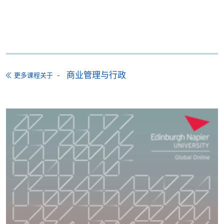
中，您将学习商务活动产业中的主要利益相关者，以
注意事项:
及他们之间的互动关係。您将研究各层面的供需问
题，并分析商务活动对所选目的地的影响。您将参观
活动场地，并听到来自业界的嘉宾演讲。这将使您能
如报读课程将在五个工作天内开课，为免邮递延误报
够将理论与实践相结合。本单元包含以下主题： 商业
名程序，建议申请人亲身到学院报名中心报名，并避
活动产业简介；供应商；买家；中介与其他组织；规
商业管理与行政
更多课程关于
免使用支票付款。
划商业活动；举办商业活动；行销商业活动；竞投商
业活动；商业活动的影响；现在与未来趋势。
除由学院裁定的特殊情况（例如课程因报名人数不足
而取消）之外，一切已缴费用概不退还。如获学院批
准退还款项，以现金、易办事、微信支付、支付宝、
评核
支票或缴费灵（只限网上付款）方式缴交之款项，将
以支票退款；以信用卡缴交之款项，退款将直接退还
到支付款项时使用的信用卡户口。
除本学院网页所列明的学费外，个别课程或有其他额
本课程的所有课业均以英语进行。每个单元的评核模
外收费，详情请联络有关学科职员。
式因单元而异，但一般会以 100% 的连续评核为基础，
不设考试。在整个课程中，学生将通过以下方式进行
学费及学额不得转让他人。一经取录，学员不得转读
评估：
其他课程，惟学院对特殊情况，可酌情处理。转读申