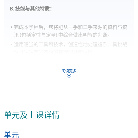
B. 技能与其他特质：
完成本学程后，您将能从一手和二手来源的资料与资
讯 (包括定性与定量) 中综合做出明智的判断。
运用适当的工具和技术，创造性地处理複杂、具挑战
性且往往定义不明的管理问题和议题。
选择并应用适当的定性与/或定量管理研究方法，收
集特定议题或问题相关的原始资料，以协助管理决
阅读更多
策。
根据已建立的管理知识与实务，结合学术研究与工作
相关经验，持续批判性地分析您的决策。
有效地与同侪、学术专家及实务经理沟通。
单元及上课详情
透过虚拟学习环境(VLE)与同侪有效合作，管理处理
对各产业领域具有策略重要性的问题，并提出解决方
案。
单元