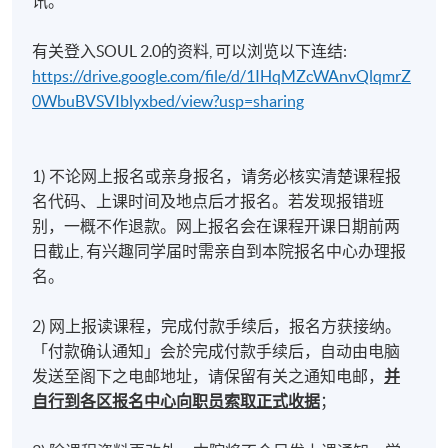
讯。
有关登入SOUL 2.0的资料, 可以浏览以下连结:
https://drive.google.com/file/d/1IHqMZcWAnvQlqmrZ
0WbuBVSVIblyxbed/view?usp=sharing
1) 不论网上报名或亲身报名，请务必核实清楚课程报
名代码、上课时间及地点后才报名。若发现报错班
别，一概不作退款。网上报名会在课程开课日期前两
日截止, 有兴趣同学届时需亲自到本院报名中心办理报
名。
2) 网上报读课程，完成付款手续后，报名方获接纳。
「付款确认通知」会於完成付款手续后，自动由电脑
发送至阁下之电邮地址，请保留有关之通知电邮，
并
自行到各区报名中心向职员索取正式收据
；