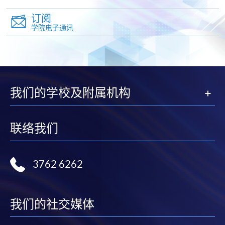
支票或缴费灵（只限网上付款）方式缴交之款项，将
订阅
以支票退款；以信用卡缴交之款项，退款将直接退还
学院电子通讯
到支付款项时使用的信用卡户口。
除本学院网页所列明的学费外，个别课程或有其他额
外收费，详情请联络有关学科职员。
学费及学额不得转让他人。一经取录，学员不得转读
我们的学校及附属机构
其他课程，惟学院对特殊情况，可酌情处理。转读申
请一经批准，学员须缴付港币120元手续费。
学院对邮递失误而遗失的支票或本票、付款收据或个
联络我们
人资料，概不负责。
若学员有意申请付款证明书，请把填妥之申请表、贴
上足够邮资的回邮信封、连同划线支票交回本学院。
3762 6262
每张收据申请费用为港币30 元。支票抬头注明「香
港大学专业进修学院」。
我们的社交媒体