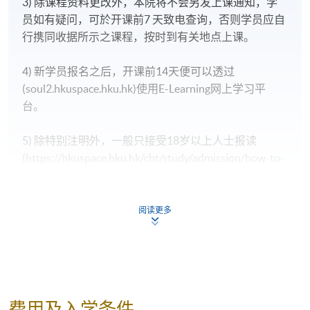
3) 除课程资料更改外，本院将不会另发上课通知，学
员如有疑问，可於开课前7 天致电查询，否则学员应自
行携同收据所示之课程，按时到有关地点上课。
4) 新学员报名之后，开课前14天便可以透过
(soul2.hkuspace.hku.hk)使用E-Learning网上学习平
台。
5) 除特别注明外，一般只接受18岁以上人士报读
(https://hkuspace.hku.hk/cht/study/admission/how-to-
apply)；
6) 非本地申请人报名时须出示有效签证之正本，方可
阅读更多
报名，详细资料请浏览
http://hkuspace.hku.hk/cht/study/admission/how-to-
apply
学员会在课程会於开课前5-7天，收到学院通知是否成
费用及入学条件