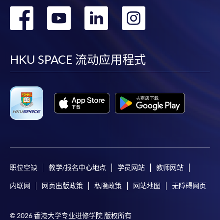
转
转
转
转
到
到
到
到
facebook
youtube
linkedin
instag
HKU SPACE 流动应用程式
职位空缺
教学/报名中心地点
学员网站
教师网站
内联网
网页出版政策
私隐政策
网站地图
无障碍网页
© 2026 香港大学专业进修学院 版权所有