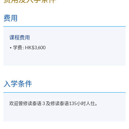
功开班。如成功开班, 学员可由收到讯息当天起於办公
时间内，逢星期一至五，10:00am-12:30pm 及
2:00pm-6:00pm (星期六、日及公众假期休息)；到泰语
费用
组办公室取书 (香港北角英皇道250号北角城中心11
楼，炮台山港铁站B出口)。
课程费用
课程进度表及上课连结会於开课前经SOUL2.0网上学习
学费 : HK$3,600
平台公布，敬请留意。
截止報名日期: 10月19日
报名代码
2050-3830NW
入学条件
时间
逢周四，2:00-4:30pm
地点
SOUL2.0網上學習系統
导师
吳女仕(Ms Kittiporn) （18講45小時 - 每課 2.5
欢迎曾修读泰语 3 及修读泰语135小时人仕。
小時）