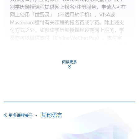
别学历颁授课程提供网上报名/注册服务，申请人可在
网上使用「缴费灵」（不适用於手机）、VISA或
Mastercard缴付有关课程的报名费或学费。除上述支
付方式之外，如就读学历颁授课程设有网上服务，学
员亦可以微信支付（Online WeChat Pay）、支付宝
（Online Alipay）或转数快（FPS）缴付学费，详情请
参阅
报名办法 -
网上报名服务
。
阅读更多
注意事项:
如报读课程将在五个工作天内开课，为免邮递延误报
名程序，建议申请人亲身到学院报名中心报名，并避
免使用支票付款。
其他语言
更多课程关于
除由学院裁定的特殊情况（例如课程因报名人数不足
而取消）之外，一切已缴费用概不退还。如获学院批
准退还款项，以现金、易办事、微信支付、支付宝、