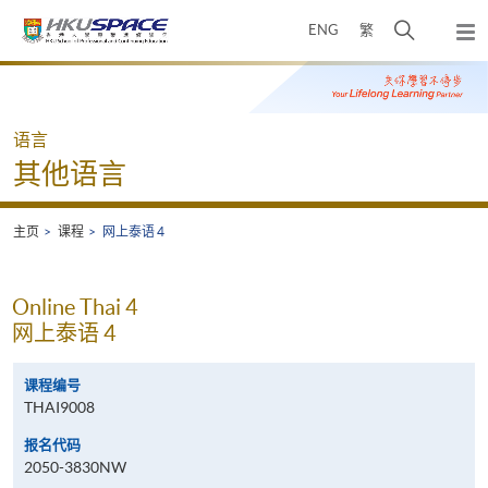
Skip
打
ENG
繁
to
弹
main
开
出
Main
content
搜
主
content
菜
寻
start
单
介
语言
面
其他语言
主页
课程
网上泰语 4
Online Thai 4
网上泰语 4
课程编号
THAI9008
报名代码
2050-3830NW