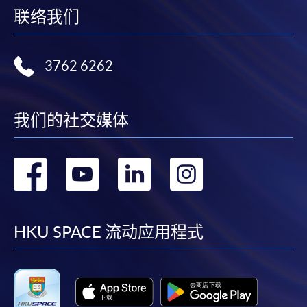
联络我们
3762 6262
我们的社交媒体
转
转
转
转
到
到
到
到
facebook
youtube
linkedin
instag
HKU SPACE 流动应用程式