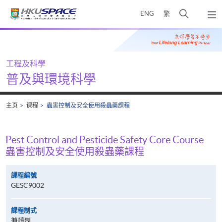
Skip
打
ENG
繁
to
弹
main
开
出
Main
content
搜
主
content
菜
寻
start
单
介
工程及科學
面
普及與環境科學
主页
课程
蟲害控制及安全使用殺蟲藥課程
Pest Control and Pesticide Safety Core Course
蟲害控制及安全使用殺蟲藥課程
課程編號
GESC9002
課程制式
兼讀制