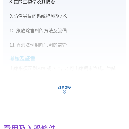
8.
鼠的生物學及其防治
9. 防治蟲鼠的系統措施及方法
10. 施放除害劑的方法及設備
11. 香港法例對除害劑的監管
考核及証書
出席率須達到70% 或以上，才可出席期末筆試。筆試
的總評分以不少於50分為合格 (以100分為滿分)，合格
之學員可獲由香港大學專業進修學院頒發「結業證明
阅读更多
書」。
日期 / 時間
逢周五，7:30pm - 9:30pm
費用及入學條件
修業期