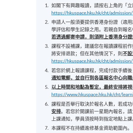
如閣下有興趣報讀，請按右上角的「立
https://hkuspace.hku.hk/cht/admission
申請人一般須要提供香港身份證（適用
學評估和學生記錄之用。若親自到報名
若透過郵寄申請，則須附上香港身分證
課程不設補課，建議您在報讀課程前作
將安排退款；但在其他情況下，則
不設
https://hkuspace.hku.hk/cht/admissio
若您於網上報讀課程，完成付款手續後
通知電郵，並自行到各區報名中心向職
以上時間和地點為暫定，最終安排將視
https://www.hkuspace.hku.hk/cht/learn
課程是否舉行取決於報名人數，若成功
安排
。若您於開課前一星期內報名，請
上課通知，學員須按時到指定地點上課
本課程不在持續進修基金資助範圍內。