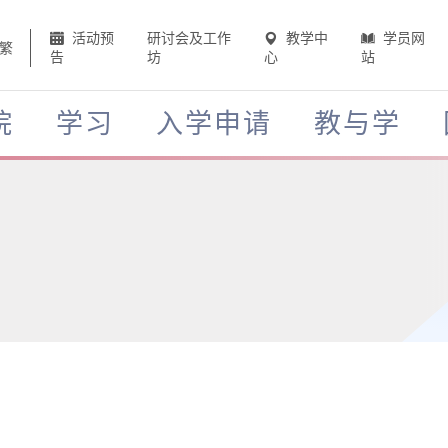
活动预
研讨会及工作
教学中
学员网
繁
告
坊
心
站
院
学习
入学申请
教与学