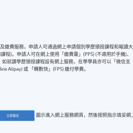
名及繳費服務，申請人可通過網上申請個別學歷頒授課程和報讀
程)。申請人可在網上使用「繳費靈」(PPS) (不適用於手機)、
付方式之外，如就讀學歷頒授課程設有網上服務，在學學員亦可以「微信支
line Alipay) 或 「轉數快」(FPS) 繳付學費。
圖示進入網上服務網頁，然後按照指示填妥網