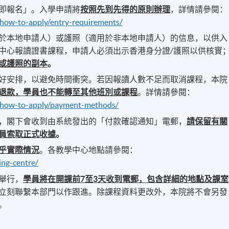
即報名」。入學申請將
按照先到先得的原則辦理
，詳情請參閱：
/how-to-apply/entry-requirements/
於本地申請人）或護照（適用於非本地申請人）的信息，以供入
中心報讀證書課程，申請人必須出示香港身分證/護照以供核實
或護照的副本
。
好安排，以避免時間衝突。若因報讀人數不足而取消課程，本院
退款，學員也不能轉至其他班別或課程
。詳情請參閱：
n/how-to-apply/payment-methods/
，閣下會收到由系統發出的「付款確認通知」電郵，
請保留有關
員索取正式收據
。
乎實際情況
。各教學中心地點請參閱：
ing-centre/
舉行，
學員將在開課前
7
至
3
天收到電郵，包含詳細的地點及課室
立刻聯繫本部門以作跟進。除課程資料更改外，本院將不會另發
。