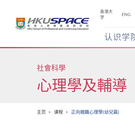
Skip
to
香港大
ENG
main
学
content
认识学
Main
content
start
社會科學
心理學及輔導
主页
课程
正向親職心理學(幼兒篇)