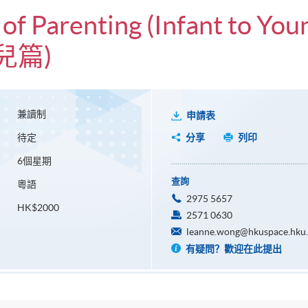
 of Parenting (Infant to You
兒篇)
兼讀制
申請表
待定
分享
列印
6個星期
查詢
粵語
2975 5657
HK$2000
2571 0630
leanne.wong@hkuspace.hku
有疑問？歡迎在此提出