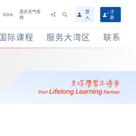
恶劣天气安
登
注
分
打
SOUL
排
册
入
享
开
至
搜
寻
国际课程
服务大湾区
联系
介
面