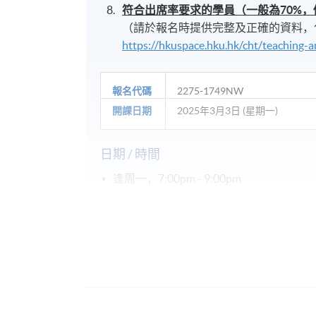
符合出席率要求的學員（一般為
70%
，
（請於報名時提供完整及正確的資料，
https://hkuspace.hku.hk/cht/teaching-a
報名代碼
2275-1749NW
開課日期
2025年3月3日 (星期一)
日期 / 時間
逢周一，7:00pm - 9:00pm
修業期
2025年3月3日- 2025年4月7日 (共6講)
地點
九龍東分校