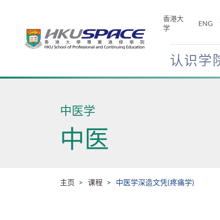
Skip
to
香港大
ENG
main
学
content
认识学
Main
content
start
中医学
中医
主页
课程
中医学深造文凭(疼痛学)