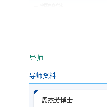
二
.
中医痛症疗
法
此学科单元的整体学习成效：
综合分析中医经络、穴位在痛症治疗中
用传统及现代针灸方法治疗痛症；
批判性分析传统与现代推拿的异同，运
批判性评估药治疗疼痛的药理，针对性
导师
三
.
常见痛
症
诊疗
导师资料
此学科单元的整体学习成效：
1. 运用中医疼痛学诊断方法，对临床常见
周杰芳博士
2. 运用中医疼痛学理论，对临床常见痛症