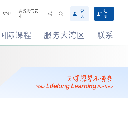
恶劣天气安
登
注
分
打
SOUL
排
册
入
享
开
至
搜
寻
国际课程
服务大湾区
联系
介
面