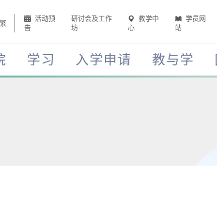
活动预
研讨会及工作
教学中
学员网
繁
告
坊
心
站
院
学习
入学申请
教与学