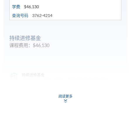
学费
$46,130
查询号码
3762-4214
持续进修基金
课程费用：$46,130
持续进修基金
本课程已加入持续进修基金可获发还款项课程名单内
现代针灸康复深造文凭
阅读更多
本课程在资歴架构下获得认可 (资歴架构第6级)