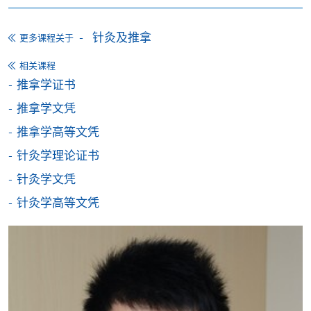
申请
针灸及推拿
更多课程关于
相关课程
网上报名
立即报名
推拿学证书
推拿学文凭
申请表
下载申请表
推拿学高等文凭
报名办法
针灸学理论证书
付款方法
针灸学文凭
1. 现金、「易办事」（EPS）、微信支付
(WeChat Pay) 或支付宝(Alipay)
针灸学高等文凭
申请人可亲临学院任何一所报名中心，以现金、「易
办事」、微信支付（WeChat Pay）或支付宝
（Alipay） 缴付学费。
2. 支票或银行本票
如以划线支票或银行本票缴付，抬头请注明「香港大