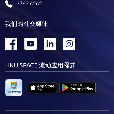
3762 6262
我们的社交媒体
转
转
转
转
到
到
到
到
facebook
youtube
linkedin
instag
HKU SPACE 流动应用程式