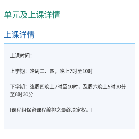
过课程规例所列。
单元及上课详情
注：1. 注册中医师可获中医师持续进修学分。
2. 如欲申请科目豁免，学员必须於报名时提交申
上课详情
请。
3.
如遇特殊情况，本院保留调整课程
/
科目细则
（
如上课时间、地点、任教导师、学费等
）
的权利。
上课时间：
报名代码
2445-CM061A
上学期：逢周二、四，晚上7时至10时
现时接受报名
下学期：逢周四晚上7时至10时，及周六晚上5时30分
至8时30分
修业期
[课程组保留课程编排之最终决定权。]
15个月
地点