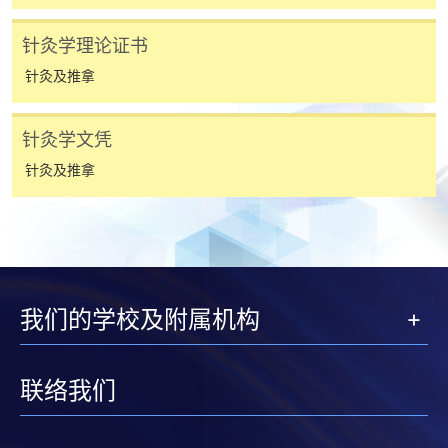
除由学院裁定的特殊情况（例如课程因报名人数不足
而取消）之外，一切已缴费用概不退还。如获学院批
针灸学理论证书
准退还款项，以现金、易办事、微信支付、支付宝、
针灸及推拿
支票或缴费灵（只限网上付款）方式缴交之款项，将
以支票退款；以信用卡缴交之款项，退款将直接退还
到支付款项时使用的信用卡户口。
针灸学文凭
除本学院网页所列明的学费外，个别课程或有其他额
针灸及推拿
外收费，详情请联络有关学科职员。
学费及学额不得转让他人。一经取录，学员不得转读
其他课程，惟学院对特殊情况，可酌情处理。转读申
请一经批准，学员须缴付港币120元手续费。
学院对邮递失误而遗失的支票或本票、付款收据或个
我们的学校及附属机构
人资料，概不负责。
若学员有意申请付款证明书，请把填妥之申请表、贴
上足够邮资的回邮信封、连同划线支票交回本学院。
联络我们
每张收据申请费用为港币30 元。支票抬头注明「香
港大学专业进修学院」。