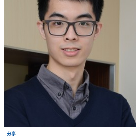
学专业进修学院」。支票背面请写上课程名称及申请
人姓名。 阁下可：
亲临学院各报名中心递交划线支票、报名表格及有关
证明文件；
或可将上述文件一并寄交各报名中心，信封上请注明
「报读课程」，惟学院对邮递失误而遗失的支票及个
人资料概不负责。
3. VISA / Mastercard
申请人可亲临学院任何一所报名中心，以 VISA 或
Mastercard（包括「香港大学专业进修学院
Mastercard卡」）缴付学费。香港大学专业进修学院
Mastercard卡持有人，如报读课程满港币2,000元，可
享有十个月免息分期付款优惠，惟课程申请人必须为
信用卡持有人。详情请向学院报名中心职员查询。
分享