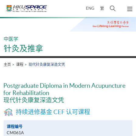
Skip
打
ENG
繁
to
弹
main
开
出
Main
content
搜
主
content
菜
寻
start
单
介
中医学
面
针灸及推拿
主页
课程
现代针灸康复深造文凭
Postgraduate Diploma in Modern Acupuncture
for Rehabilitation
现代针灸康复深造文凭
持续进修基金 CEF 认可课程
课程编号
CM061A