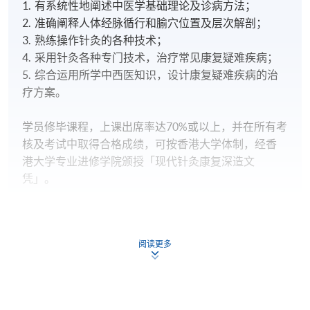
1. 有系统性地阐述中医学基础理论及诊病方法；
2. 准确阐释人体经脉循行和腧穴位置及层次解剖；
3. 熟练操作针灸的各种技术；
4. 采用针灸各种专门技术，治疗常见康复疑难疾病；
5. 综合运用所学中西医知识，设计康复疑难疾病的治
疗方案。
学员修毕课程，上课出席率达70
%或以上，并在所有考
核及考试中取得合格成绩，可按香港大学体制，经香
港大学专业进修学院颁授「现代针灸康复深造文
凭」。
本课程的评核⽅式包括笔试、点穴考核、操作考核、
专题研讨会及临床实习。学⽣必须通过各单元的所有
阅读更多
评核，该科目方可评为「合格」。
若科目成绩不合格，经主考委员会批准后，可准予重
考一次，但须缴付重考费，及重考科目之上限不得超