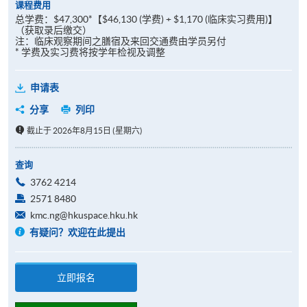
课程费用
总学费：$47,300*【$46,130 (学费) + $1,170 (临床实习费用)】
（获取录后缴交）
注：临床观察期间之膳宿及来回交通费由学员另付
* 学费及实习费将按学年检视及调整
申请表
分享
列印
截止于 2026年8月15日 (星期六)
查询
3762 4214
2571 8480
kmc.ng@hkuspace.hku.hk
有疑问？欢迎在此提出
立即报名