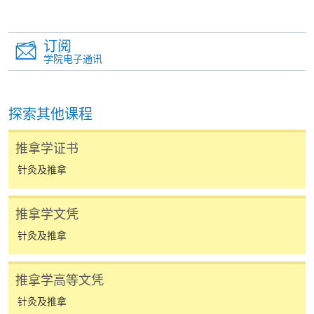
4. 网上缴费服务
大部份公开招生的课程（以先到先得形式报名）及个
订阅
别学历颁授课程提供网上报名/注册服务，申请人可在
学院电子通讯
网上使用「缴费灵」（不适用於手机）、VISA或
Mastercard缴付有关课程的报名费或学费。除上述支
付方式之外，如就读学历颁授课程设有网上服务，学
探索其他课程
员亦可以微信支付（Online WeChat Pay）、支付宝
（Online Alipay）或转数快（FPS）缴付学费，详情请
推拿学证书
参阅
报名办法 -
网上报名服务
。
针灸及推拿
注意事项:
推拿学文凭
针灸及推拿
如报读课程将在五个工作天内开课，为免邮递延误报
名程序，建议申请人亲身到学院报名中心报名，并避
推拿学高等文凭
免使用支票付款。
针灸及推拿