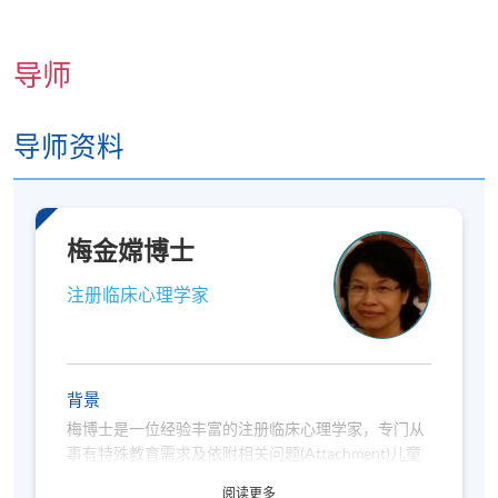
会工作者。
c. 教育工作者和艺术治疗师: 对儿童心理发展感兴趣，
希望通过创意方式帮助学生的专业人士。
导师
d. 心理学系学生和研究生: 对深度心理学和心理治疗方
法感兴趣的学习者。
导师资料
e. 个人成长爱好者: 对自我探索和内在世界疗愈感兴趣
的人。
梅金嫦博士
注意事项
注册临床心理学家
如阁下有兴趣报读并是
香港永久居民或持有容许学
习的有效签证
(如不确定，请在
报名前
向校方查
询)，请按右上角的「立即报名」。入学申请将
按
背景
照先到先得的原则办理
，详情请参阅：
梅博士是一位经验丰富的注册临床心理学家，专门从
https://hkuspace.hku.hk/sc/admission/how-to-
事有特殊教育需求及依附相关问题(Attachment)儿童
apply/entry-requirements/
的工作。目前，她主要的服务对象包括有特殊教育需
阅读更多
申请人一般须要提供香港身份证（适用于本地申请