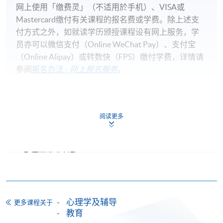
网上使用「缴费灵」（不适用於手机）、VISA或
Mastercard缴付有关课程的报名费或学费。除上述支
付方式之外，如就读学历颁授课程设有网上服务，学
员亦可以微信支付（Online WeChat Pay）、支付宝
（Online Alipay）或转数快（FPS）缴付学费，详情请
参阅
报名办法 -
网上报名服务
。
注意事项:
阅读更多
如报读课程将在五个工作天内开课，为免邮递延误报
名程序，建议申请人亲身到学院报名中心报名，并避
免使用支票付款。
除由学院裁定的特殊情况（例如课程因报名人数不足
而取消）之外，一切已缴费用概不退还。如获学院批
心理学及辅导
更多课程关于
准退还款项，以现金、易办事、微信支付、支付宝、
教育
支票或缴费灵（只限网上付款）方式缴交之款项，将