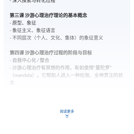
- 深入探索与转化过程
第三课 沙游心理治疗理论的基本概念
- 原型、象征
- 象征主义、象征语言
- 不同层次（个人、文化、集体）的象征意义
第四课 沙游心理治疗过程的阶段与目标
- 自我中心化 / 整合
- 沙游心理治疗有冥想的作用，有如使用“曼陀罗”
（mandala）。它帮助人进入一种松弛、全神贯注的状
态
学员
这个课程最适合以下人群:
阅读更多
a. 心理咨商师和心理治疗师: 希望学习新的非语言治疗
方法，扩展专业技能的从业者。
b. 社工和辅导员: 渴望提升处理复杂情绪问题能力的社