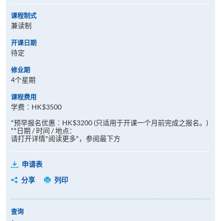
课程制式
兼读制
开课日期
待定
修业期
4个星期
课程费用
学费︰HK$3500
*预早报名优惠︰HK$3200 (只适用于开课一个月前完成之报名。)
**日期 / 时间 / 地点：
请打开详情"阅读更多"，参阅最下方
申请表
分享
列印
查询