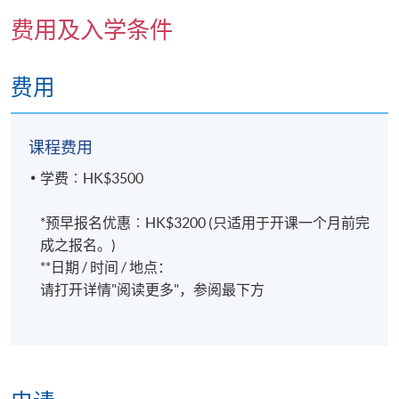
2010年，王紫薇女士接触并醉心于荣格沙游疗法。她
费用及入学条件
持续深造：2015年参加瑞士专业沙游疗法密集课程；
报名代码
2385-1359NW
2016年赴苏黎世C.G.荣格研究所学习；2018年参与
国际沙盘疗法学会（ISST）在马耳他的培训周；2019
费用
年出席柏林ISST「用双手做梦」大会。
日期 / 时间
课程费用
逢周二，6:45pm - 9:15pm
学费︰HK$3500
*预早报名优惠︰HK$3200 (只适用于开课一个月前完
地点
成之报名。)
**日期 / 时间 / 地点：
港大保良何鸿燊社区书院 (也可能在其他分校)，上课
请打开详情"阅读更多"，参阅最下方
地点会于开课前开课前7至3天，以电邮方式通知学员