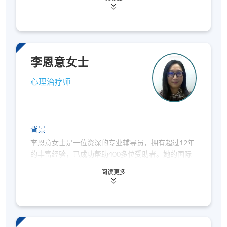
求的儿童及其家庭、领养家庭，以及受抑郁症和情绪
人）或护照（适用于非本地申请人）的信息，以供
问题困扰的成年人。此外，她定期为父母和心理健康
入学评估和学生记录之用。若亲自到报名中心报读
专业人士讲授有关依附问题的课程。自2017年以来，
梅博士开始在客户治疗中运用沙游心理治疗。梅博士
证书课程，申请人必须出示香港身分证/护照以供
现为香港沙游心理治疗协会委员会成员。
核实；
若透过邮寄申请，则须附上香港身分证或护
李恩意女士
照的副本
。
课程不设补课，建议您在报读课程前作好安排，以
心理治疗师
避免时间冲突。若因报读人数不足而取消课程，本
院将安排退款；但在其他情况下，则
不设退款，学
员也不能转至其他班别或课程
。详情请参阅：
https://hkuspace.hku.hk/sc/admission/how-to-
背景
apply/payment-methods/
李恩意女士是一位资深的专业辅导员，拥有超过12年
的丰富经验，已成功帮助400多位受助者。她的国际
课程是否举行取决于报名人数，若成功举行，
学员
背景十分广泛，除了在香港执业外，还曾在新加坡、
将在开课前
7
至
3
天收到电邮，包含详细的地点及
阅读更多
英国和澳洲等地定居多年，积累了多元文化的辅导经
课室安排
。若您于开课前一星期内报名，请立刻联
验。
系本部门以作跟进。除课程资料更改外，本院将不
会另发上课通知，学员须按时到指定地点上课。
李恩意女士的辅导方法主要采用Bowen家庭系统理
论，专注于帮助受助者深化自我认识，并改善与家人
以上时间和地点为暂定，最终安排将视乎实际情