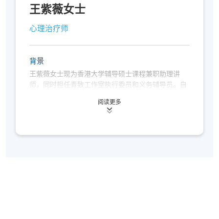
之间的情绪互动。她的专业领域涵盖了多个重要范
王紫薇女士
况。
各教学中心地点请参阅：
畴，包括家庭关系、婚姻关系、职场压力管理以及个
https://www.hkuspace.hku.hk/sc/learning-centre/
人心理情绪等方面的辅导。
心理治疗师
如通过网上报读课程并完成付款，系统将发出“付
款确认通知”邮件。
正式收据仅可在任何一个报名
凭借其丰富的经验和专业知识，李恩意女士专注于提
背景
中心／报名柜台办理
。请妥善保存该邮件，或出示
供个性化辅导服务，致力协助每位受助者克服生活挑
战，促进个人成长并改善人际关系。
与报名时相同的身份证明文件，向工作人员办理。
王紫薇女士现为香港大学辅导硕士课程兼职助理讲
师，同时担任青致工作室执行委员和义务辅导员。自
建议留意各报名中心的办公时间，并预留充足时间
2020年起，王紫薇女士一直担任香港沙游治疗协会执
办理相关手续。
阅读更多
行委员会成员。
本课程不设课业及评核，同时不在持续进修基金资
助范围内。
她原本是专业会计师，二十年来主要从事会计和投资
银行工作。
符合出席率要求的学员（一般为70%，个别课程可
能要求更高）可于课程结束后3个月内获发修读证
2006年，王紫薇女士转向心理学和辅导发展。她于
明书
（请于报名时提供完整及正确的资料，包括中
2009年获得心理学研究生文凭和游戏治疗证书，其后
英文全名及邮寄地址）。详情请参阅：
在香港大学完成辅导学（2011年）和行为健康学
https://hkuspace.hku.hk/sc/teaching-and-
（2014年）硕士学位，成为香港专业辅导协会认证辅
learning/learners-support/learners-
导员。
information/transcripts/