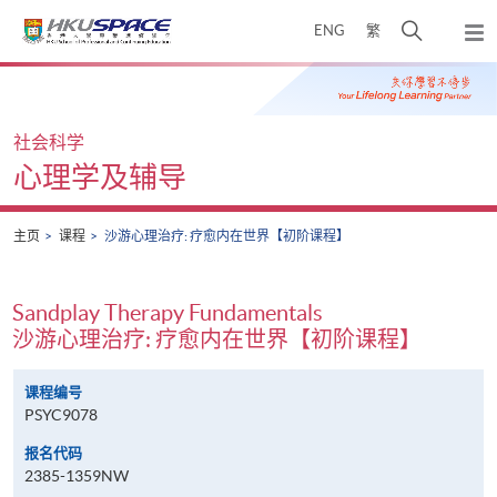
Skip
打
ENG
繁
to
弹
main
开
出
Main
content
搜
主
content
菜
寻
start
单
介
社会科学
面
心理学及辅导
主页
课程
沙游心理治疗: 疗愈内在世界【初阶课程】
Sandplay Therapy Fundamentals
沙游心理治疗: 疗愈内在世界【初阶课程】
课程编号
PSYC9078
报名代码
2385-1359NW