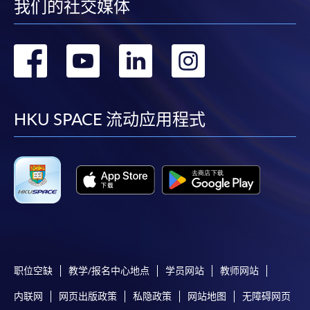
我们的社交媒体
转
转
转
转
到
到
到
到
facebook
youtube
linkedin
instag
HKU SPACE 流动应用程式
职位空缺
教学/报名中心地点
学员网站
教师网站
内联网
网页出版政策
私隐政策
网站地图
无障碍网页