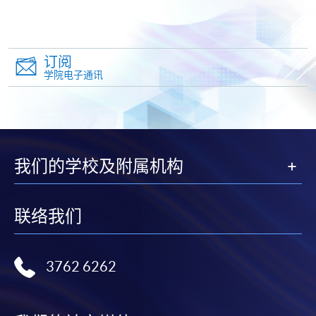
以支票退款；以信用卡缴交之款项，退款将直接退还
到支付款项时使用的信用卡户口。
除本学院网页所列明的学费外，个别课程或有其他额
订阅
外收费，详情请联络有关学科职员。
学院电子通讯
学费及学额不得转让他人。一经取录，学员不得转读
其他课程，惟学院对特殊情况，可酌情处理。转读申
请一经批准，学员须缴付港币120元手续费。
学院对邮递失误而遗失的支票或本票、付款收据或个
我们的学校及附属机构
人资料，概不负责。
若学员有意申请付款证明书，请把填妥之申请表、贴
上足够邮资的回邮信封、连同划线支票交回本学院。
联络我们
每张收据申请费用为港币30 元。支票抬头注明「香
港大学专业进修学院」。
3762 6262