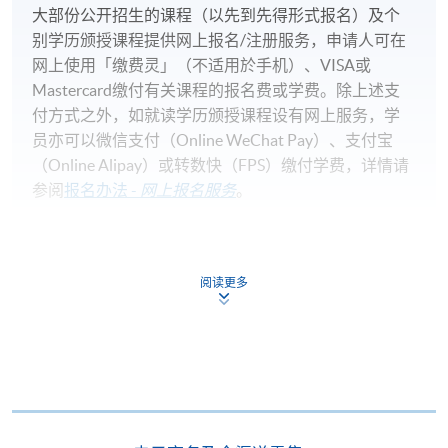
大部份公开招生的课程（以先到先得形式报名）及个
别学历颁授课程提供网上报名/注册服务，申请人可在
网上使用「缴费灵」（不适用於手机）、VISA或
Mastercard缴付有关课程的报名费或学费。除上述支
付方式之外，如就读学历颁授课程设有网上服务，学
员亦可以微信支付（Online WeChat Pay）、支付宝
（Online Alipay）或转数快（FPS）缴付学费，详情请
参阅
报名办法 -
网上报名服务
。
注意事项:
阅读更多
如报读课程将在五个工作天内开课，为免邮递延误报
名程序，建议申请人亲身到学院报名中心报名，并避
免使用支票付款。
除由学院裁定的特殊情况（例如课程因报名人数不足
而取消）之外，一切已缴费用概不退还。如获学院批