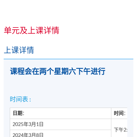
教师简介
单元及上课详情
上课详情
课程会在两个星期六下午进
行
Coleman
拥有
9
年的数位领域经验
，在当
Mr
级媒体购买、测量和资料启动。他曾在供
Coleman Lo
明来自各行各业的客户通过全球市场的数
Coleman於2017年加入HiNA Tech
VP of
时间表 :
重要客户团队。在加入HiNA之前，他曾在Goo
Operations,
责资料跟踪、搜索行销管理和程式化解决
Key
日期
：
时间
：
告技术解决方案。
Accounts
2025年3月1日
Hina
下午2:00 -
2024年3月8日