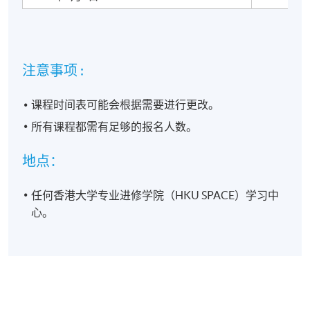
Technology
Co., Limited
注意事项 :
颁授证书
课程时间表可能会根据需要进行更改。
所有课程都需有足够的报名人数。
学员修毕课程，上课出席率达70%或以上，按香港大学
体制，经香港大学专业进修学院获准颁授 "社交商务系
地点：
列 : 透过TikTok商店扩展全球市场" 修读证明书。
任何香港大学专业进修学院（HKU SPACE）学习中
报名代码
2275-SC526A
心。
现时接受报名
日期 / 时间