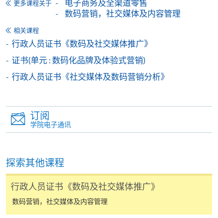
电子商务及全渠道零售
更多课程关于
准退还款项，以现金、易办事、微信支付、支付宝、
数码营销，社交媒体及内容管理
支票或缴费灵（只限网上付款）方式缴交之款项，将
以支票退款；以信用卡缴交之款项，退款将直接退还
相关课程
到支付款项时使用的信用卡户口。
行政人员证书《数码及社交媒体推广》
除本学院网页所列明的学费外，个别课程或有其他额
证书(单元 : 数码化品牌及体验式营销)
外收费，详情请联络有关学科职员。
行政人员证书《社交媒体及数码营销分析》
学费及学额不得转让他人。一经取录，学员不得转读
其他课程，惟学院对特殊情况，可酌情处理。转读申
请一经批准，学员须缴付港币120元手续费。
订阅
学院电子通讯
学院对邮递失误而遗失的支票或本票、付款收据或个
人资料，概不负责。
若学员有意申请付款证明书，请把填妥之申请表、贴
探索其他课程
上足够邮资的回邮信封、连同划线支票交回本学院。
每张收据申请费用为港币30 元。支票抬头注明「香
行政人员证书《数码及社交媒体推广》
港大学专业进修学院」。
数码营销，社交媒体及内容管理