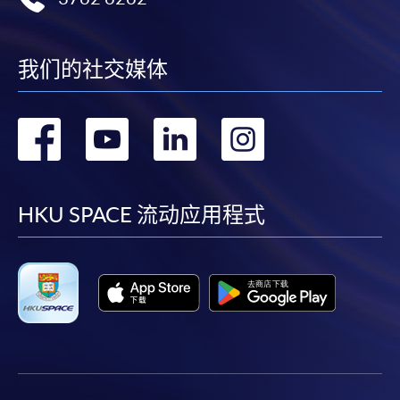
我们的社交媒体
转
转
转
转
到
到
到
到
facebook
youtube
linkedin
instag
HKU SPACE 流动应用程式