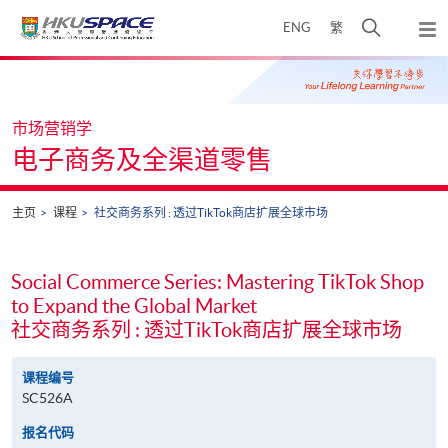
Skip
打
ENG
繁
to
弹
main
开
出
Main
content
搜
主
content
菜
寻
start
单
介
市场营销学
面
电子商务及全渠道零售
主页
课程
社交商务系列 : 透过TikTok商店扩展全球市场
Social Commerce Series: Mastering TikTok Shop
to Expand the Global Market
社交商务系列 : 透过TikTok商店扩展全球市场
课程编号
SC526A
报名代码