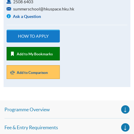
2508 6403
summerschool@hkuspace.hku.hk
Ask a Question
HOW TO APPLY
Add to My Bookmarks
Add to Comparison
Programme Overview
Fee & Entry Requirements