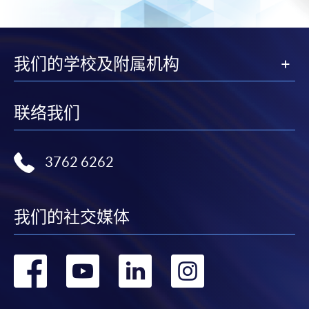
我们的学校及附属机构
联络我们
3762 6262
我们的社交媒体
转
转
转
转
到
到
到
到