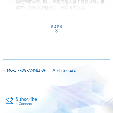
學院在收妥費用後，會向申請人發出付款收據，惟
郵寄付款收據如若遺失，學院概不負責。
付款收據只發一次。申請額外付款證明的收費為每
張港幣30元。請以劃線支票支付，抬頭註明「香
阅读更多
港大學專業進修學院」，並連同貼上郵票的回郵信
封及申請表交回本學院。補發的學費收據通常於課
程完結後寄出。
有關香港大學專業進修學院Summer School 的取錄方
法、學生須知、報名中心及其他相關資訊，請登入
Summer School 網頁
。
Architecture
MORE PROGRAMMES OF
Subscribe
e-Connect