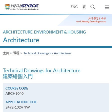
Skip
打
ENG
繁
to
弹
main
开
出
Main
content
搜
主
content
菜
寻
start
单
介
ARCHITECTURE, ENVIRONMENT & HOUSING
面
Architecture
主页
课程
Technical Drawings for Architecture
Technical Drawings for Architecture
建築繪圖入門
COURSE CODE
ARCH9040
APPLICATION CODE
2492-1024 NW