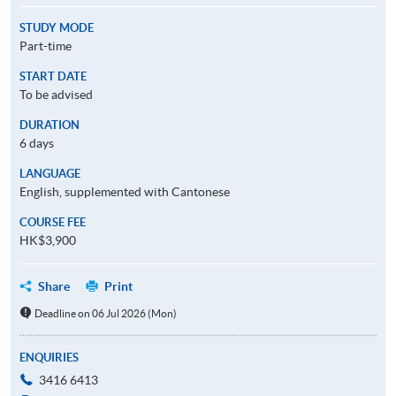
STUDY MODE
Part-time
START DATE
To be advised
DURATION
6 days
LANGUAGE
English, supplemented with Cantonese
COURSE FEE
HK$3,900
Share
Print
Deadline on 06 Jul 2026 (Mon)
ENQUIRIES
3416 6413