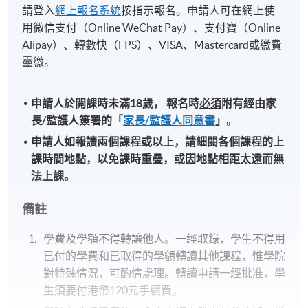
請登入
網上報名系統
按指示報名。申請人可在網上使
用微信支付（Online WeChat Pay）、支付寶（Online
Alipay）、轉數快（FPS）、VISA、Mastercard或繳費
靈繳。
申請人於開課時未滿18歲​，
報名時
必須
附有經由家
長
/
監護人簽署的「
家長/監護人同意書
」
。
申請人如報讀兩個課程或以上，請細閱各個課程的上
課時間地點，以免課時重疊，或因地點相距太遠而無
法上課。
備註
學費及學額不得轉讓他人。一經取錄，學生不得用
已付的學費和已取得的學額轉讀其他課程，惟學院
對特殊情況，可酌情處理。轉讀申請一經批准，學
生須要付港幣120元手續費。