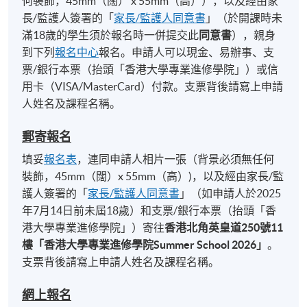
何裝飾，45mm（闊） x 55mm（高）），以及經由家
長/監護人簽署的「
家長/監護人同意書
」（於開課時未
滿18歲的學生須於報名時一併提交此
同意書
），親身
到下列
報名中心
報名。申請人可以現金、易辦事、支
票/銀行本票（抬頭「香港大學專業進修學院」）或信
用卡（VISA/MasterCard）付款。支票背後請寫上申請
人姓名及課程名稱。
郵寄報名
填妥
報名表
，連同申請人相片一張（背景必須無任何
裝飾，45mm（闊）x 55mm（高）)，以及經由家長/監
護人簽署的「
家長/監護人同意書
」（如申請人於2025
年7月14日前未屆18歲）和支票/銀行本票（抬頭「香
港大學專業進修學院」）寄往
香港北角英皇道
250
號
11
樓「香港大學專業進修學院
Summer School 2026
」
。
支票背後請寫上申請人姓名及課程名稱。
網上報名