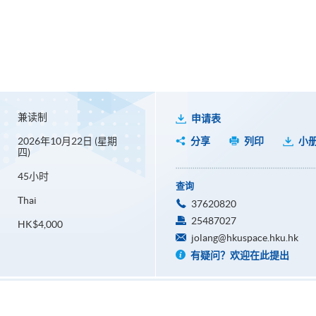
兼读制
申请表
2026年10月22日 (星期
分享
列印
小
四)
45小时
查询
Thai
37620820
25487027
HK$4,000
jolang@hkuspace.hku.hk
有疑问？欢迎在此提出