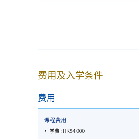
1) 不论网上报名或亲身报名，请务必核
可申请转班，唯需缴付转班费；而班别满额
两日截止，有兴趣同学届时需亲自到本院报
2) 网上报读课程，完成付款手续后，报
送至阁下之电邮地址，请保留有关之通知电
3) 除课程资料更改外，本院将不会另发上
费用及入学条件
行携同收据所示之课程，按时到有关地点上
4) 部份课程或有可能因学院活动，而更改
费用
5) 除特别注明外，一般只接受18岁以上人士报读 (https:
apply)；
课程费用
6) 非本地申请人报名时须出示有效签证之
学费 : HK$4,000
http://hkuspace.hku.hk/cht/study/admissio