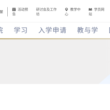
活动预
研讨会及工作
教学中
学员网
繁
告
坊
心
站
院
学习
入学申请
教与学