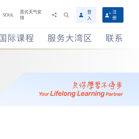
恶劣天气安
登
注
分
打
SOUL
排
册
入
享
开
至
搜
寻
国际课程
服务大湾区
联系
介
面