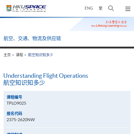
Skip
打
ENG
繁
to
弹
main
开
出
Main
content
搜
主
content
菜
寻
start
单
介
航空、交通、物流及供应链
面
主页
课程
航空知识知多少
Understanding Flight Operations
航空知识知多少
课程编号
TPLO9025
报名代码
2375-2620NW