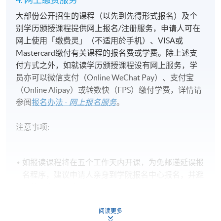
大部份公开招生的课程（以先到先得形式报名）及个
别学历颁授课程提供网上报名/注册服务，申请人可在
网上使用「缴费灵」（不适用於手机）、VISA或
Mastercard缴付有关课程的报名费或学费。除上述支
付方式之外，如就读学历颁授课程设有网上服务，学
员亦可以微信支付（Online WeChat Pay）、支付宝
（Online Alipay）或转数快（FPS）缴付学费，详情请
参阅
报名办法 -
网上报名服务
。
注意事项:
如报读课程将在五个工作天内开课，为免邮递延误报
名程序，建议申请人亲身到学院报名中心报名，并避
免使用支票付款。
除由学院裁定的特殊情况（例如课程因报名人数不足
阅读更多