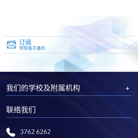
而取消）之外，一切已缴费用概不退还。如获学院批
准退还款项，以现金、易办事、微信支付、支付宝、
支票或缴费灵（只限网上付款）方式缴交之款项，将
以支票退款；以信用卡缴交之款项，退款将直接退还
到支付款项时使用的信用卡户口。
订阅
除本学院网页所列明的学费外，个别课程或有其他额
学院电子通讯
外收费，详情请联络有关学科职员。
学费及学额不得转让他人。一经取录，学员不得转读
其他课程，惟学院对特殊情况，可酌情处理。转读申
请一经批准，学员须缴付港币120元手续费。
学院对邮递失误而遗失的支票或本票、付款收据或个
我们的学校及附属机构
人资料，概不负责。
若学员有意申请付款证明书，请把填妥之申请表、贴
联络我们
上足够邮资的回邮信封、连同划线支票交回本学院。
每张收据申请费用为港币30 元。支票抬头注明「香
港大学专业进修学院」。
3762 6262