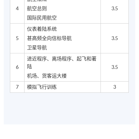
4
航空总则
3.5
国际民用航空
仪表着陆系统
5
甚高频全向信标导航
3.5
卫星导航
进近程序、离场程序、起飞和著
陆
6
3.5
机场、货客运大楼
7
模拟飞行训练
3