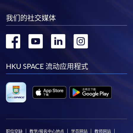
我们的社交媒体
转
转
转
转
到
到
到
到
facebook
youtube
linkedin
instag
HKU SPACE 流动应用程式
职位空缺
教学/报名中心地点
学员网站
教师网站