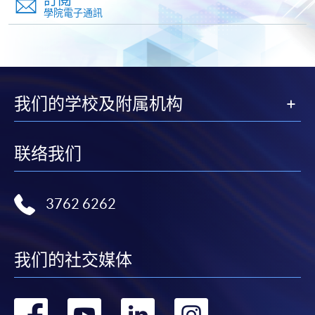
學院電子通訊
-
短期課程
-
個別學歷頒授課程
我们的学校及附属机构
報讀同一學歷頒授課程內其他單元
個別課程為須報讀同一學歷頒授課程及其他單元或繳
交下期學費的學員，提供網上服務，如學員就讀的課
联络我们
程設有此服務，課程負責人會通知學員有關程序。
網上支付可通過「繳費靈」(PPS) (不適用於手機)、
3762 6262
VISA 或 Mastercard、「微信支付」(Online WeChat
Pay) 、「支付寶」(Online Alipay) 或 「轉數快」(FPS)
繳付學費。
我们的社交媒体
转
转
转
转