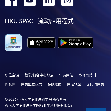
親身報名/郵遞
到
到
到
到
報讀新課程
facebook
youtube
linkedin
instag
HKU SPACE 流动应用程式
凡以「先到先得」為取錄方式的課程，請填妥
SF26報名表，親往
報名中心
或以郵遞方式連同學
費以及所需證明文件呈交。
[
下載報名表SF26
]
申請學歷頒授及專業課程可能需要其他資料，報名
表可向報名中心或有關課程負責人索取。填妥申請
职位空缺
教学/报名中心地点
学员网站
教师网站
表格後，請連同報名費/學費以及所需證明文件親
内联网
网页出版政策
私隐政策
网站地图
无障碍网页
往報名中心或以郵遞方式遞交。
© 2026 香港大学专业进修学院 版权所有
報讀同一學歷頒授課程內其他單元
香港大学专业进修学院乃非牟利担保有限公司