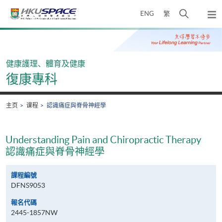
Skip
打
ENG
繁
to
弹
main
开
出
Main
content
搜
主
content
菜
寻
start
单
介
健康護理、體育及健康
面
復康專科
主页
课程
認識痛症與脊骨神經學
Understanding Pain and Chiropractic Therapy
認識痛症與脊骨神經學
課程編號
DFNS9053
報名代碼
2445-1857NW