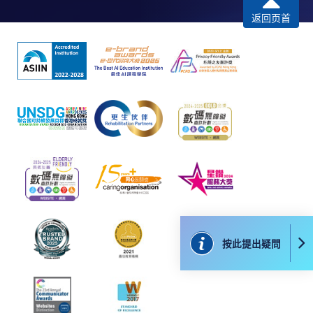
​學院為學歷頒授課程特設「註冊及學費通知」，適
返回页首
用於一般學歷頒授課程。
課程負責人會為學員送上「註冊及學費通知」
(「通知」)，請填妥有關「通知」，並親往報名中
心或以郵遞方式，遞交「通知」及繳交所需費用。
有關繳費詳情，請參閱
付款方法
。如對報名程序有任
何疑問，請詳閱個別課程資料，或聯絡有關課程負責
人或報名中心。
課程/科目報名注意事項:
選用網上報名服務必須在已接駁互聯網及支援
按此提出疑問
JavaScript程式瀏覽器的電腦上進行。建議選用
Google Chrome瀏覽器。
申請人不應閒置申請超過10分鐘。否則，申請人