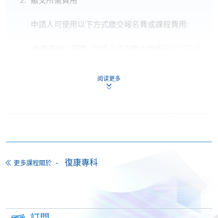
申請人可使用以下方式繳交報名費或課程費用:
繳費靈網上服務
- 申請人須先開立繳費靈戶口及設
定繳費靈網上密碼。有關如何申請繳費靈戶口及密
碼，請瀏覽繳費靈網址
http://www.ppshk.com
。
阅读更多
*信用咭網上繳費服務
- 申請人可以 VISA 或
Mastercard（包括「香港大學專業進修學院
Mastercard卡」）繳付學費。
*香港大學專業進修學院Mastercard卡
持有人如欲享用十個
月免息分期付款優惠，必須親臨本學院設有報名服務的教
復康專科
更多課程關於
學中心作付款安排。
如欲了解如何於網上報讀新課程及繳費，請瀏覽網上
申請/報讀指南 :
訂閱