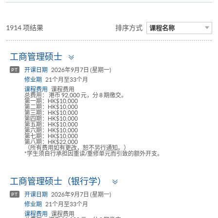
1914 项结果
排序方式
课程名称
Toggle
工商管理硕士
panel
开课日期
2026年9月7日 (星期一)
PT
修业期
21个月至33个月
课程费用
课程费用
总费用： 港币 92,000 元，分 8 期缴交。
第一期：HK$10,000
第二期：HK$10,000
第三期：HK$10,000
第四期：HK$10,000
第五期：HK$10,000
第六期：HK$10,000
第七期：HK$10,000
第八期：HK$22,000
（所有费用如有更改，恕不另行通知。）
*学生须自行承担因重读/重修单元而引致的额外开支。
Toggle
工商管理硕士（银行学）
panel
开课日期
2026年9月7日 (星期一)
PT
修业期
21个月至33个月
课程费用
课程费用