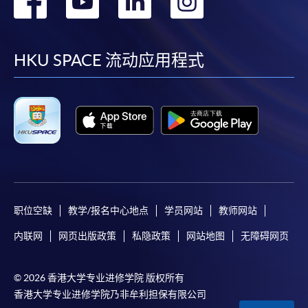
转
转
转
转
到
到
到
到
facebook
youtube
linkedin
instag
HKU SPACE 流动应用程式
职位空缺
教学/报名中心地点
学员网站
教师网站
内联网
网页出版政策
私隐政策
网站地图
无障碍网页
© 2026 香港大学专业进修学院 版权所有
香港大学专业进修学院乃非牟利担保有限公司