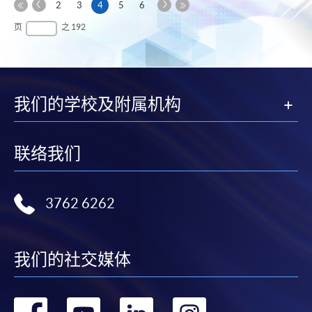
上
下
本
2
3
4
5
6
一
一
第
页
最
页
之 192
页
页
一
后
页
一
页
我们的学校及附属机构
联络我们
3762 6262
我们的社交媒体