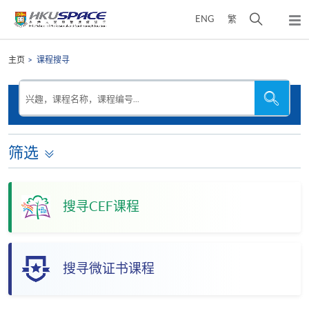
Skip
打
ENG
繁
to
弹
main
开
出
Main
content
搜
主
content
主页
课程搜寻
菜
寻
start
单
介
搜
搜
兴趣，课程名称，课程编号...
寻
寻
面
本
网
站
筛选
搜寻CEF课程
搜寻微证书课程