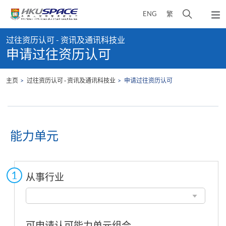
Skip
打
ENG
繁
to
弹
main
开
出
Main
content
搜
主
过往资历认可 - 资讯及通讯科技业
content
菜
寻
申请过往资历认可
start
单
介
面
主页
过往资历认可 - 资讯及通讯科技业
申请过往资历认可
能力单元
从事行业
从
事
行
业
可申请认可能力单元组合