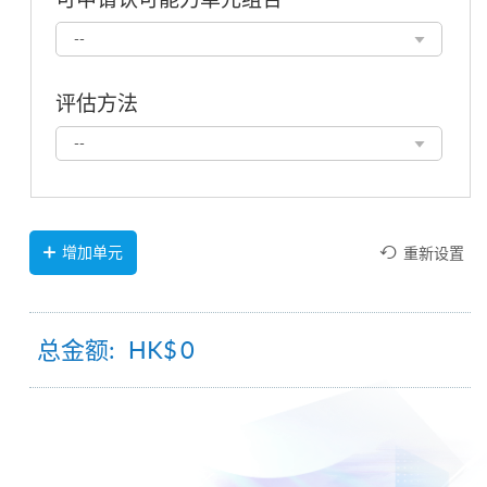
可
--
申
请
认
评估方法
可
评
能
--
估
力
方
单
法
元
组
合
增加单元
重新设置
总金额: HK$
0