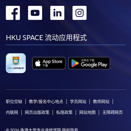
转
转
转
转
到
到
到
到
facebook
youtube
linkedin
instag
HKU SPACE 流动应用程式
职位空缺
教学/报名中心地点
学员网站
教师网站
内联网
网页出版政策
私隐政策
网站地图
无障碍网页
© 2026 香港大学专业进修学院 版权所有