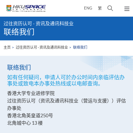
Skip
打
ENG
繁
to
弹
main
开
出
Main
content
搜
主
过往资历认可 - 资讯及通讯科技业
content
菜
寻
联络我们
start
单
介
面
主页
过往资历认可 - 资讯及通讯科技业
联络我们
联络我们
如有任何疑问，申请人可於办公时间内亲临评估办
事处或致电本办事处热线或以电邮查询。
香港大学专业进修学院
过往资历认可（资讯及通讯科技业（营运与支援））评估
办事处
香港北角英皇道250号
北角城中心 13 楼