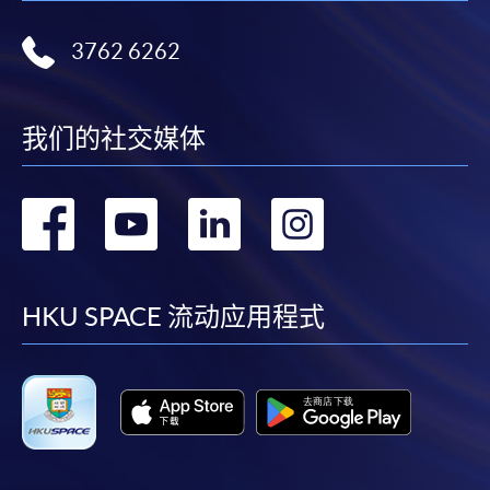
3762 6262
我们的社交媒体
转
转
转
转
到
到
到
到
facebook
youtube
linkedin
instag
HKU SPACE 流动应用程式