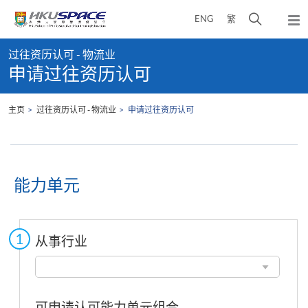
Skip
打
ENG
繁
to
弹
main
开
出
Main
content
搜
主
过往资历认可 - 物流业
content
菜
寻
申请过往资历认可
start
单
介
面
主页
过往资历认可 - 物流业
申请过往资历认可
能力单元
从事行业
从
事
行
业
可申请认可能力单元组合