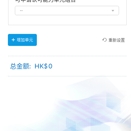
可
--
申
请
认
可
能
增加单元
重新设置
力
单
元
组
总金额: HK$
0
合