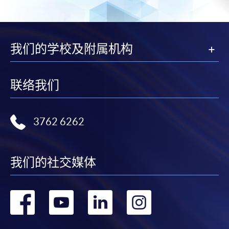
我们的学校及附属机构
联络我们
3762 6262
我们的社交媒体
转
转
转
转
到
到
到
到