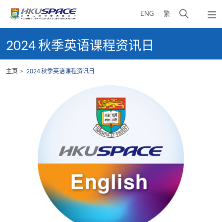
Skip
打
ENG
繁
to
弹
main
开
出
Main
content
搜
主
content
2024 秋季英语课程资讯日
菜
寻
start
单
介
主页
2024 秋季英语课程资讯日
面