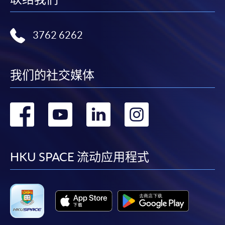
3762 6262
我们的社交媒体
转
转
转
转
到
到
到
到
facebook
youtube
linkedin
instag
HKU SPACE 流动应用程式