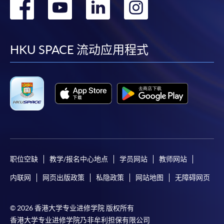
转
转
转
转
到
到
到
到
facebook
youtube
linkedin
instag
HKU SPACE 流动应用程式
职位空缺
教学/报名中心地点
学员网站
教师网站
内联网
网页出版政策
私隐政策
网站地图
无障碍网页
© 2026 香港大学专业进修学院 版权所有
香港大学专业进修学院乃非牟利担保有限公司