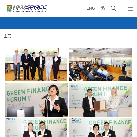
Skip
打
ENG
繁
to
弹
main
开
出
Main
content
搜
主
content
菜
寻
start
单
主页
介
面