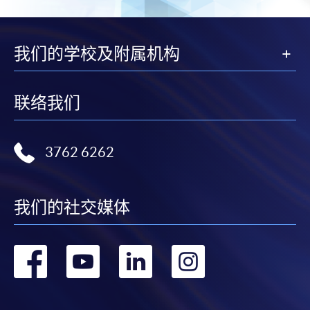
我们的学校及附属机构
联络我们
3762 6262
我们的社交媒体
转
转
转
转
到
到
到
到