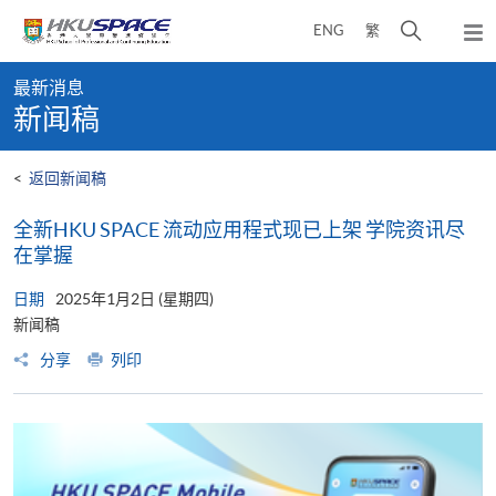
Skip
打
ENG
繁
to
弹
main
开
出
Main
content
搜
主
最新消息
content
菜
寻
新闻稿
start
单
介
面
<
返回新闻稿
全新HKU SPACE 流动应用程式现已上架 学院资讯尽
在掌握
日期
2025年1月2日 (星期四)
新闻稿
分享
列印