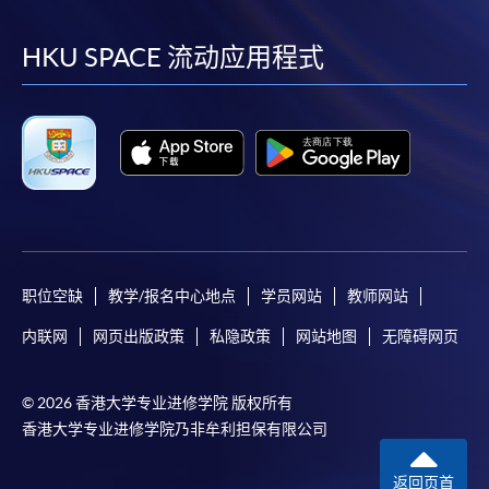
到
到
到
到
facebook
youtube
linkedin
instag
HKU SPACE 流动应用程式
职位空缺
教学/报名中心地点
学员网站
教师网站
内联网
网页出版政策
私隐政策
网站地图
无障碍网页
© 2026 香港大学专业进修学院 版权所有
香港大学专业进修学院乃非牟利担保有限公司
返回页首