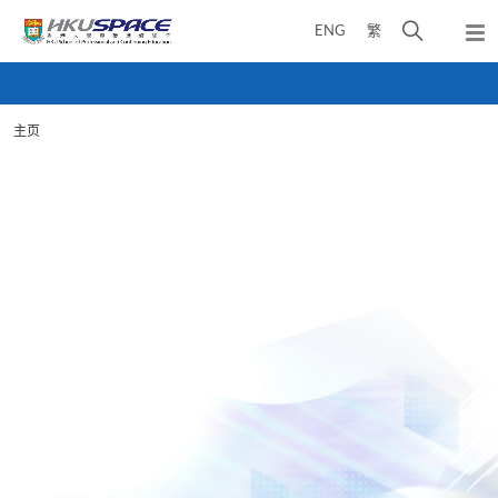
Skip
打
ENG
繁
to
弹
main
开
出
Main
content
搜
主
content
菜
寻
start
单
主页
介
面