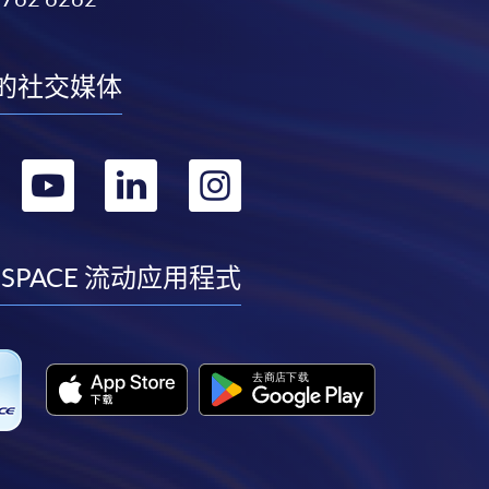
的社交媒体
转
转
转
转
到
到
到
到
facebook
youtube
linkedin
instagram
 SPACE 流动应用程式