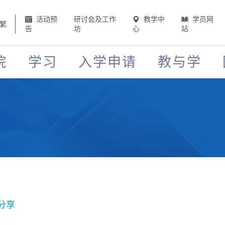
活动预
研讨会及工作
教学中
学员网
繁
告
坊
心
站
院
学习
入学申请
教与学
分享