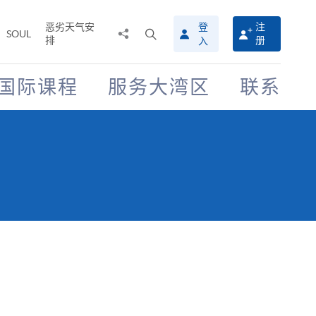
恶劣天气安
登
注
分
打
SOUL
排
册
入
享
开
至
搜
寻
国际课程
服务大湾区
联系
介
面