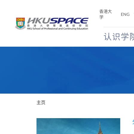
Skip
to
香港大
ENG
main
学
content
认识学
Main
content
start
主页