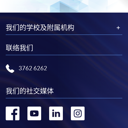
我们的学校及附属机构
联络我们
3762 6262
我们的社交媒体
转
转
转
转
到
到
到
到