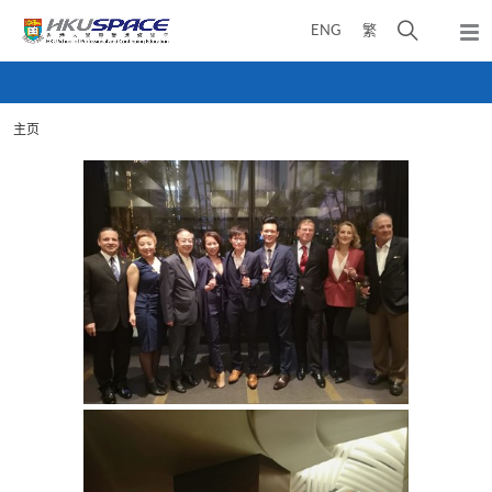
Skip
打
ENG
繁
to
弹
main
开
出
Main
content
搜
主
content
菜
寻
start
单
主页
介
面