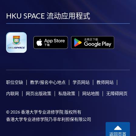
到
到
到
到
facebook
youtube
linkedin
instag
HKU SPACE 流动应用程式
职位空缺
教学/报名中心地点
学员网站
教师网站
内联网
网页出版政策
私隐政策
网站地图
无障碍网页
© 2026 香港大学专业进修学院 版权所有
香港大学专业进修学院乃非牟利担保有限公司
返回页首