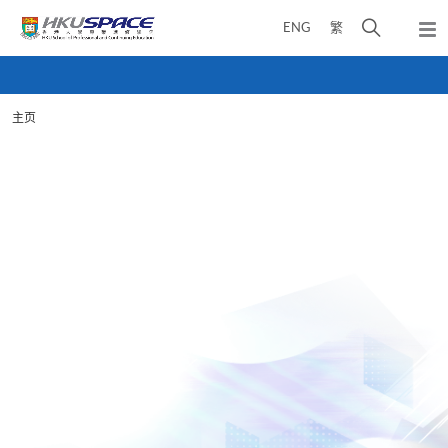
Skip
打
ENG
繁
to
弹
main
开
出
Main
content
搜
主
content
菜
寻
start
单
主页
介
面