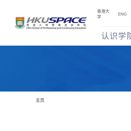
Skip
to
香港大
ENG
main
学
content
认识学
Main
content
start
主页