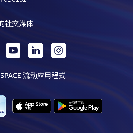
的社交媒体
转
转
转
转
到
到
到
到
facebook
youtube
linkedin
instagram
 SPACE 流动应用程式