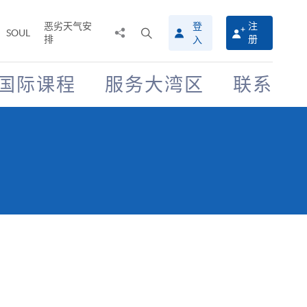
恶劣天气安
登
注
分
打
SOUL
排
册
入
享
开
至
搜
寻
国际课程
服务大湾区
联系
介
面