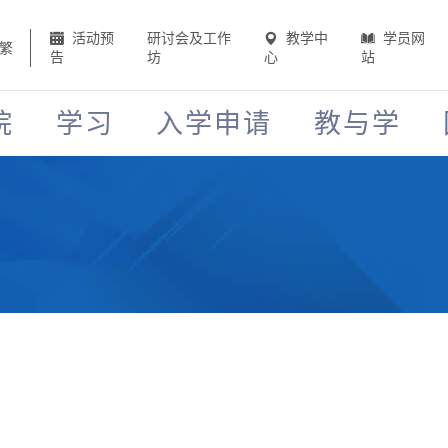
活动预
研讨会及工作
教学中
学员网
繁
告
坊
心
站
院
学习
入学申请
教与学